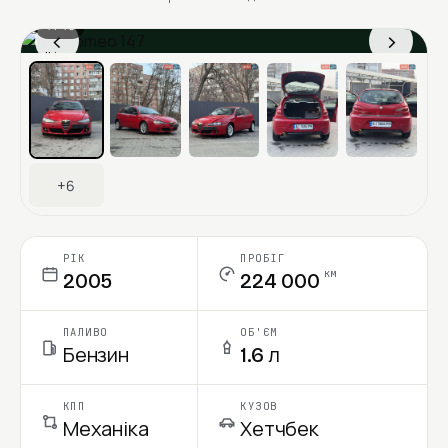
1 / 13
‹
›
Ціна в місяць
+6
РІК
ПРОБІГ
км
2005
224 000
ПАЛИВО
ОБ'ЄМ
Бензин
1.6 л
КПП
КУЗОВ
Механіка
Хетчбек