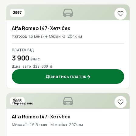
2007
Alfa Romeo
147
· Хетчбек
Ужгород
1.6 Бензин
Механіка
204к км
ПЛАТІЖ ВІД
3 900
₴/міс
Ціна авто 128 000 ₴
Дізнатись платіж
→
2005
Перевірено
Alfa Romeo
147
· Хетчбек
Миколаїв
1.6 Бензин
Механіка
207к км