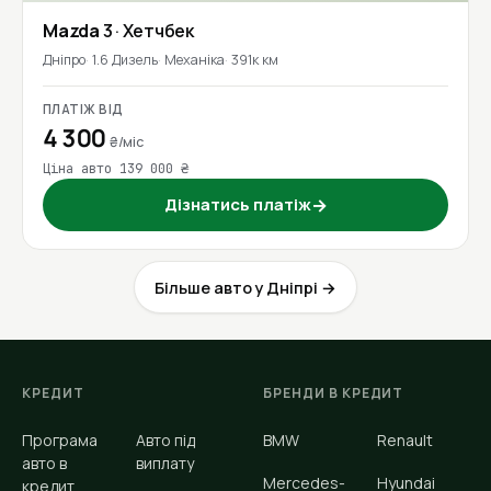
Mazda
3
· Хетчбек
Дніпро
1.6 Дизель
Механіка
391к км
ПЛАТІЖ ВІД
4 300
₴/міс
Ціна авто 139 000 ₴
Дізнатись платіж
→
Більше авто у Дніпрі →
КРЕДИТ
БРЕНДИ В КРЕДИТ
Програма
Авто під
BMW
Renault
авто в
виплату
Mercedes-
Hyundai
кредит