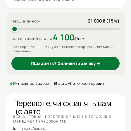
21 000 ₴ (15%)
Перший внесок
4 100
₴/міс
ОРІЄНТОВНИЙ ПЛАТІЖ
Платіж орієнтовний. Точні умови менеджер розрахує індивідуально
після заявки.
Підходить? Залишити заявку →
У наявності зараз —
61
авто Alfa romeo у кредит
Перевірте, чи схвалять вам
це авто
БЕЗКОШТОВНО · ПОПЕРЕДНЄ РІШЕННЯ ТОГО Ж ДНЯ ·
МЕНЕДЖЕР ПЕРЕДЗВОНИТЬ
Ім'я
(необов'язково)