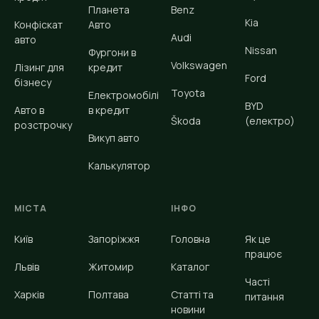
Планета
Benz
Kia
Конфіскат
Авто
Audi
авто
Nissan
Фургони в
Volkswagen
Лізинг для
кредит
Ford
бізнесу
Toyota
Електромобілі
BYD
Авто в
в кредит
Škoda
(електро)
розстрочку
Викуп авто
Калькулятор
МІСТА
ІНФО
Київ
Запоріжжя
Головна
Як це
працює
Львів
Житомир
Каталог
Часті
Харків
Полтава
Статті та
питання
новини