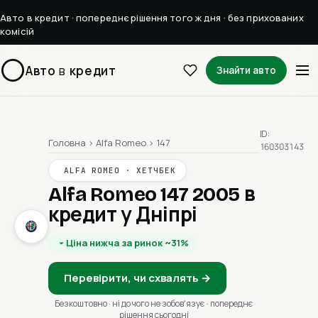
Авто в кредит · попереднє рішення того ж дня · без прихованих
комісій
Авто
в
кредит
Знайти авто
ID:
Головна
›
Alfa Romeo
›
147
160303143
ALFA ROMEO · ХЕТЧБЕК
Alfa Romeo 147 2005
в
кредит у Дніпрі
Ціна нижча за ринок ~31%
Перевірити, чи схвалять →
Безкоштовно · ні до чого не зобовʼязує · попереднє
рішення сьогодні