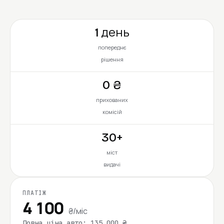
1 день
попереднє
рішення
0 ₴
прихованих
комісій
30+
міст
видачі
ПЛАТІЖ
4 100
₴/міс
Повна ціна авто: 135 000 ₴