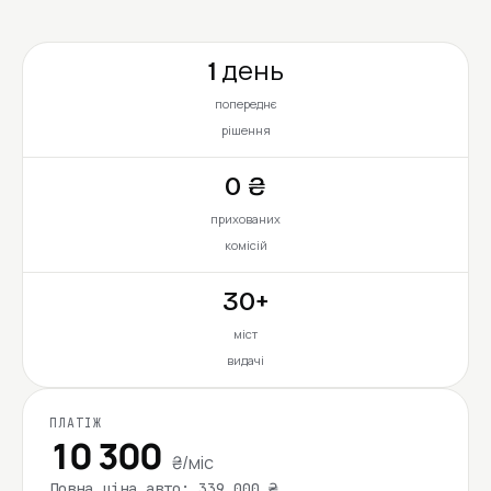
1 день
попереднє
рішення
0 ₴
прихованих
комісій
30+
міст
видачі
ПЛАТІЖ
10 300
₴/міс
Повна ціна авто: 339 000 ₴