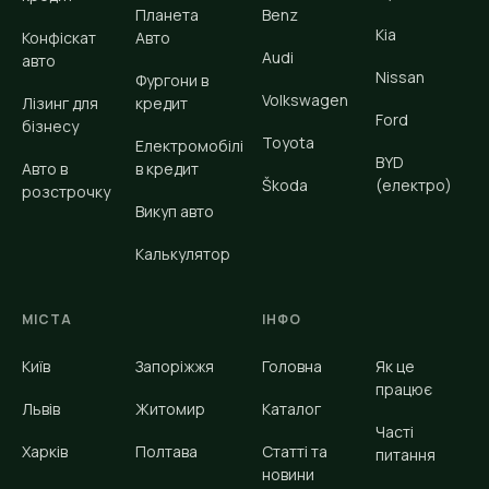
Планета
Benz
Kia
Конфіскат
Авто
Audi
авто
Nissan
Фургони в
Volkswagen
Лізинг для
кредит
Ford
бізнесу
Toyota
Електромобілі
BYD
Авто в
в кредит
Škoda
(електро)
розстрочку
Викуп авто
Калькулятор
МІСТА
ІНФО
Київ
Запоріжжя
Головна
Як це
працює
Львів
Житомир
Каталог
Часті
Харків
Полтава
Статті та
питання
новини