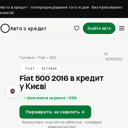
Авто в кредит · попереднє рішення того ж дня · без прихованих
комісій
Авто
в
кредит
Знайти авто
ID:
Головна
›
Fiat
›
500
160302622
FIAT · ХЕТЧБЕК
Fiat 500 2016
в кредит
у Києві
Ціна нижча за ринок ~22%
Перевірити, чи схвалять →
Безкоштовно · ні до чого не зобовʼязує · попереднє
рішення сьогодні