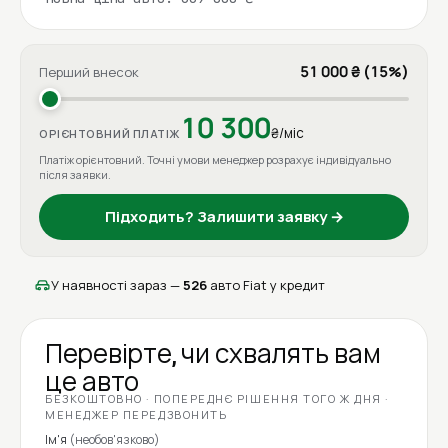
51 000 ₴ (15%)
Перший внесок
10 300
₴/міс
ОРІЄНТОВНИЙ ПЛАТІЖ
Платіж орієнтовний. Точні умови менеджер розрахує індивідуально
після заявки.
Підходить? Залишити заявку →
У наявності зараз —
526
авто Fiat у кредит
Перевірте, чи схвалять вам
це авто
БЕЗКОШТОВНО · ПОПЕРЕДНЄ РІШЕННЯ ТОГО Ж ДНЯ ·
МЕНЕДЖЕР ПЕРЕДЗВОНИТЬ
Ім'я
(необов'язково)