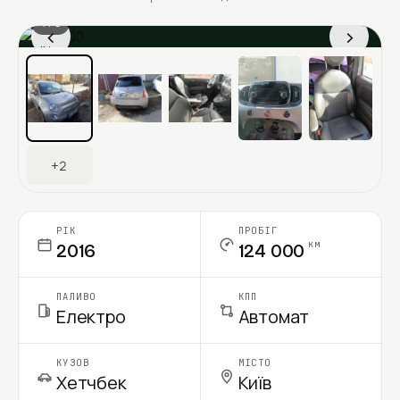
1 / 9
‹
›
Ціна в місяць
+2
РІК
ПРОБІГ
км
2016
124 000
ПАЛИВО
КПП
Електро
Автомат
КУЗОВ
МІСТО
Хетчбек
Київ