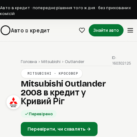
Авто в кредит · попереднє рішення того ж дня · без прихованих
комісій
Авто
в
кредит
Знайти авто
ID:
Головна
›
Mitsubishi
›
Outlander
160302125
MITSUBISHI · КРОСОВЕР
Mitsubishi Outlander
2008
в кредит у
Кривий Ріг
Перевірено
Перевірити, чи схвалять →