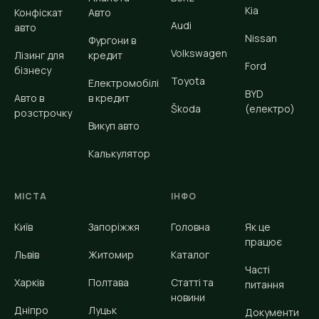
Kia
Конфіскат
Авто
Audi
авто
Nissan
Фургони в
Volkswagen
Лізинг для
кредит
Ford
бізнесу
Toyota
Електромобілі
BYD
Авто в
в кредит
Škoda
(електро)
розстрочку
Викуп авто
Калькулятор
МІСТА
ІНФО
Київ
Запоріжжя
Головна
Як це
працює
Львів
Житомир
Каталог
Часті
Харків
Полтава
Статті та
питання
новини
Дніпро
Луцьк
Документи