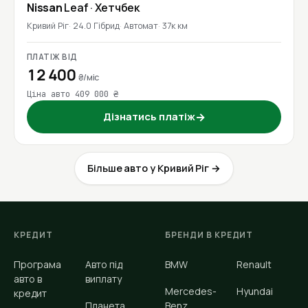
Nissan
Leaf
· Хетчбек
Кривий Ріг
24.0 Гібрид
Автомат
37к км
ПЛАТІЖ ВІД
12 400
₴/міс
Ціна авто 409 000 ₴
Дізнатись платіж
→
Більше авто у Кривий Ріг →
КРЕДИТ
БРЕНДИ В КРЕДИТ
Програма
Авто під
BMW
Renault
авто в
виплату
Mercedes-
Hyundai
кредит
Планета
Benz