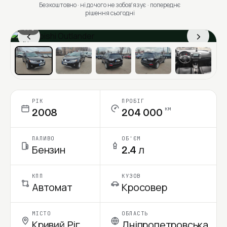
Безкоштовно · ні до чого не зобовʼязує · попереднє
рішення сьогодні
1 / 6
‹
›
Ціна в місяць
РІК
ПРОБІГ
км
2008
204 000
ПАЛИВО
ОБ'ЄМ
Бензин
2.4 л
КПП
КУЗОВ
Автомат
Кросовер
МІСТО
ОБЛАСТЬ
Кривий Ріг
Дніпропетровська