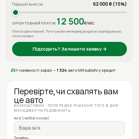
62 000 ₴ (15%)
Перший внесок
12 500
₴/міс
ОРІЄНТОВНИЙ ПЛАТІЖ
Платіж орієнтовний. Точні умови менеджер розрахує індивідуально
після заявки.
Підходить? Залишити заявку →
У наявності зараз —
1 324
авто Mitsubishi у кредит
Перевірте, чи схвалять вам
це авто
БЕЗКОШТОВНО · ПОПЕРЕДНЄ РІШЕННЯ ТОГО Ж ДНЯ ·
МЕНЕДЖЕР ПЕРЕДЗВОНИТЬ
Ім'я
(необов'язково)
Телефон