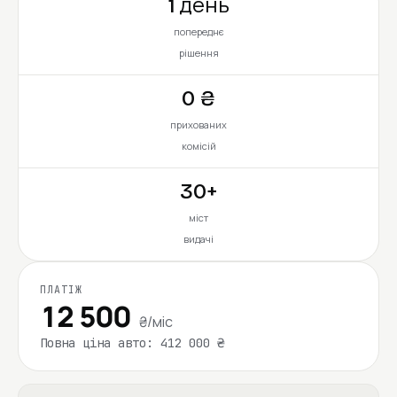
1 день
попереднє
рішення
0 ₴
прихованих
комісій
30+
міст
видачі
ПЛАТІЖ
12 500
₴/міс
Повна ціна авто: 412 000 ₴