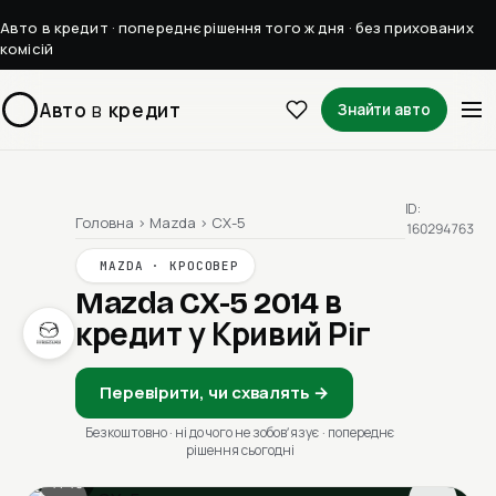
Авто в кредит · попереднє рішення того ж дня · без прихованих
комісій
Авто
в
кредит
Знайти авто
ID:
Головна
›
Mazda
›
CX-5
160294763
MAZDA · КРОСОВЕР
Mazda CX-5 2014
в
кредит у Кривий Ріг
Перевірити, чи схвалять →
Безкоштовно · ні до чого не зобовʼязує · попереднє
рішення сьогодні
1 / 13