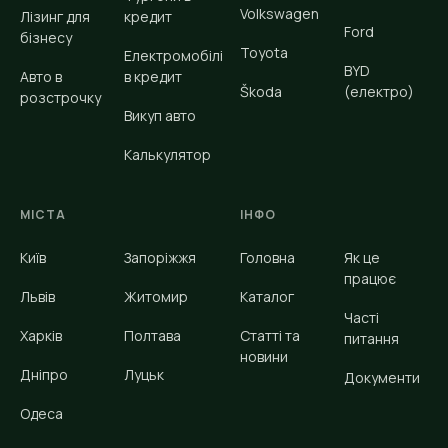
Volkswagen
Лізинг для
кредит
Ford
бізнесу
Toyota
Електромобілі
BYD
Авто в
в кредит
Škoda
(електро)
розстрочку
Викуп авто
Калькулятор
МІСТА
ІНФО
Київ
Запоріжжя
Головна
Як це
працює
Львів
Житомир
Каталог
Часті
Харків
Полтава
Статті та
питання
новини
Дніпро
Луцьк
Документи
Одеса