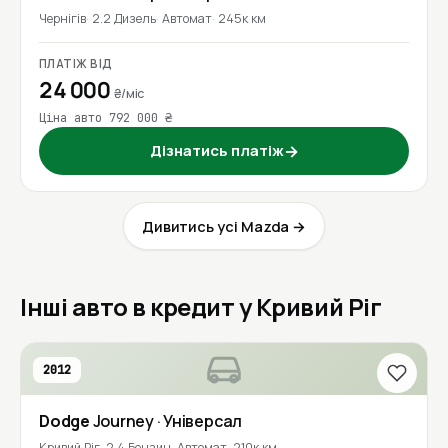
Чернігів
2.2 Дизель
Автомат
245к км
ПЛАТІЖ ВІД
24 000
₴/міс
Ціна авто 792 000 ₴
Дізнатись платіж
→
Дивитись усі Mazda →
Інші авто в кредит у Кривий Ріг
2012
Dodge
Journey
· Універсал
Кривий Ріг
2.4 Бензин
Автомат
210к км