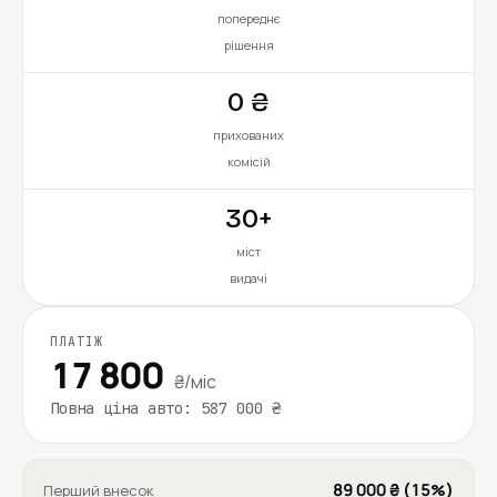
попереднє
рішення
0 ₴
прихованих
комісій
30+
міст
видачі
ПЛАТІЖ
17 800
₴/міс
Повна ціна авто: 587 000 ₴
89 000 ₴ (15%)
Перший внесок