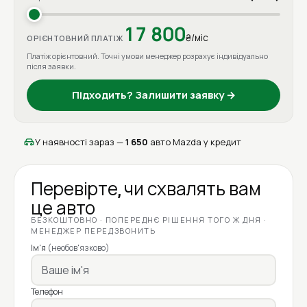
17 800
₴/міс
ОРІЄНТОВНИЙ ПЛАТІЖ
Платіж орієнтовний. Точні умови менеджер розрахує індивідуально
після заявки.
Підходить? Залишити заявку →
У наявності зараз —
1 650
авто Mazda у кредит
Перевірте, чи схвалять вам
це авто
БЕЗКОШТОВНО · ПОПЕРЕДНЄ РІШЕННЯ ТОГО Ж ДНЯ ·
МЕНЕДЖЕР ПЕРЕДЗВОНИТЬ
Ім'я
(необов'язково)
Телефон