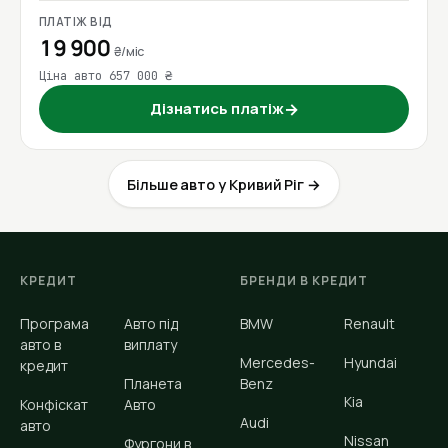
ПЛАТІЖ ВІД
19 900
₴/міс
Ціна авто 657 000 ₴
Дізнатись платіж
→
Більше авто у Кривий Ріг →
КРЕДИТ
БРЕНДИ В КРЕДИТ
Програма
Авто під
BMW
Renault
авто в
виплату
Mercedes-
Hyundai
кредит
Планета
Benz
Kia
Конфіскат
Авто
Audi
авто
Nissan
Фургони в