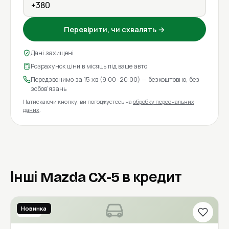
Перевірити, чи схвалять →
Дані захищені
Розрахунок ціни в місяць під ваше авто
Передзвонимо за 15 хв (9:00–20:00) — безкоштовно, без
зобов'язань
Натискаючи кнопку, ви погоджуєтесь на
обробку персональних
даних
.
Інші Mazda CX-5 в кредит
Новинка
2016