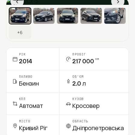
‹
›
Ціна в місяць
+6
РІК
ПРОБІГ
км
2014
217 000
ПАЛИВО
ОБ'ЄМ
Бензин
2.0 л
КПП
КУЗОВ
Автомат
Кросовер
МІСТО
ОБЛАСТЬ
Кривий Ріг
Дніпропетровська