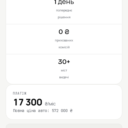
1 день
попереднє
рішення
0 ₴
прихованих
комісій
30+
міст
видачі
ПЛАТІЖ
17 300
₴/міс
Повна ціна авто: 572 000 ₴