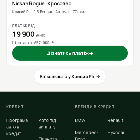
Nissan
Rogue
· Кросовер
Кривий Ріг
2.5 Бензин
Автомат
77к км
ПЛАТІЖ ВІД
19 900
₴/міс
Ціна авто 657 000 ₴
Дізнатись платіж
→
Більше авто у Кривий Ріг →
КРЕДИТ
БРЕНДИ В КРЕДИТ
Програма
Авто під
BMW
Renault
авто в
виплату
Mercedes-
Hyundai
кредит
Планета
Benz