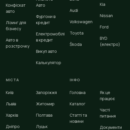
Kia
Конфіскат
Авто
Audi
авто
Nissan
Фургони в
Volkswagen
Лізинг для
кредит
Ford
бізнесу
Toyota
Електромобілі
BYD
Авто в
в кредит
Škoda
(електро)
розстрочку
Викуп авто
Калькулятор
МІСТА
ІНФО
Київ
Запоріжжя
Головна
Як це
працює
Львів
Житомир
Каталог
Часті
Харків
Полтава
Статті та
питання
новини
Дніпро
Луцьк
Документи