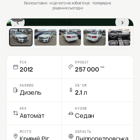
Безкоштовно · ні до чого не зобовʼязує · попереднє
рішення сьогодні
1 / 6
‹
›
Ціна в місяць
РІК
ПРОБІГ
км
2012
257 000
ПАЛИВО
ОБ'ЄМ
Дизель
2.1 л
КПП
КУЗОВ
Автомат
Седан
МІСТО
ОБЛАСТЬ
Кривий Ріг
Дніпропетровська