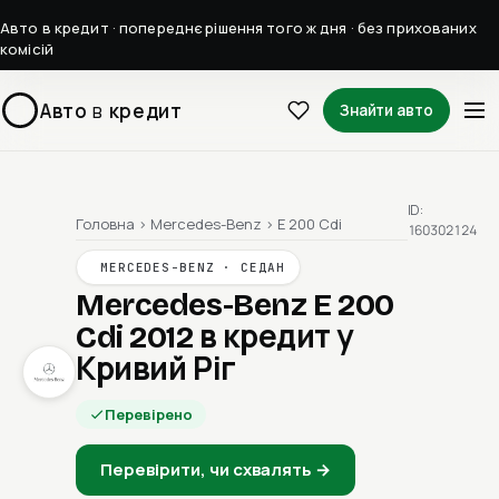
Авто в кредит · попереднє рішення того ж дня · без прихованих
комісій
Авто
в
кредит
Знайти авто
ID:
Головна
›
Mercedes-Benz
›
E 200 Cdi
160302124
MERCEDES-BENZ · СЕДАН
Mercedes-Benz E 200
Cdi 2012
в кредит у
Кривий Ріг
Перевірено
Перевірити, чи схвалять →