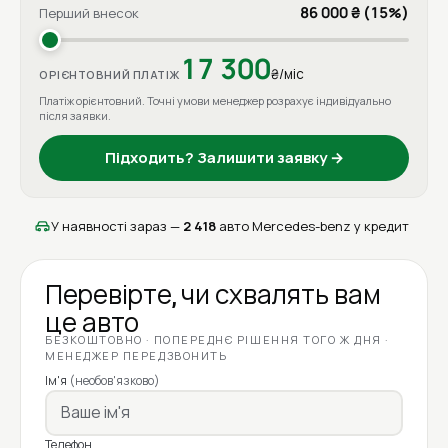
86 000 ₴ (15%)
Перший внесок
17 300
₴/міс
ОРІЄНТОВНИЙ ПЛАТІЖ
Платіж орієнтовний. Точні умови менеджер розрахує індивідуально
після заявки.
Підходить? Залишити заявку →
У наявності зараз —
2 418
авто Mercedes-benz у кредит
Перевірте, чи схвалять вам
це авто
БЕЗКОШТОВНО · ПОПЕРЕДНЄ РІШЕННЯ ТОГО Ж ДНЯ ·
МЕНЕДЖЕР ПЕРЕДЗВОНИТЬ
Ім'я
(необов'язково)
Телефон