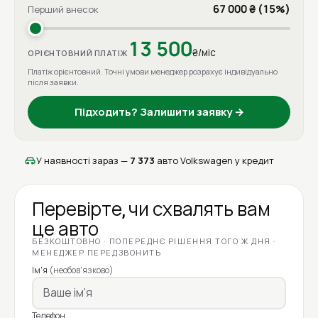
67 000 ₴ (15%)
Перший внесок
13 500
₴/міс
ОРІЄНТОВНИЙ ПЛАТІЖ
Платіж орієнтовний. Точні умови менеджер розрахує індивідуально
після заявки.
Підходить? Залишити заявку →
У наявності зараз —
7 373
авто Volkswagen у кредит
Перевірте, чи схвалять вам
це авто
БЕЗКОШТОВНО · ПОПЕРЕДНЄ РІШЕННЯ ТОГО Ж ДНЯ ·
МЕНЕДЖЕР ПЕРЕДЗВОНИТЬ
Ім'я
(необов'язково)
Телефон