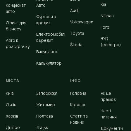
Kia
Конфіскат
Авто
Audi
авто
Nissan
Фургони в
Volkswagen
Лізинг для
кредит
Ford
бізнесу
Toyota
Електромобілі
BYD
Авто в
в кредит
Škoda
(електро)
розстрочку
Викуп авто
Калькулятор
МІСТА
ІНФО
Київ
Запоріжжя
Головна
Як це
працює
Львів
Житомир
Каталог
Часті
Харків
Полтава
Статті та
питання
новини
Дніпро
Луцьк
Документи