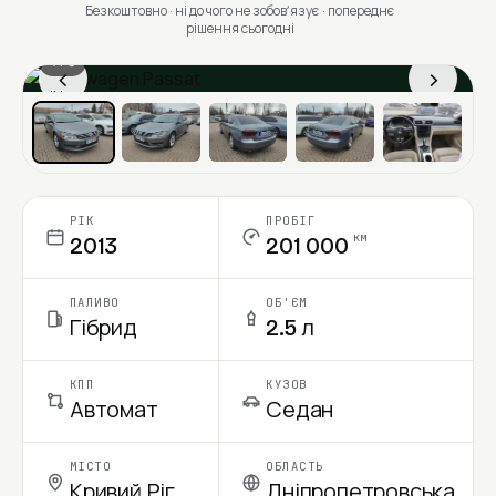
Безкоштовно · ні до чого не зобовʼязує · попереднє
рішення сьогодні
1 / 6
‹
›
Ціна в місяць
РІК
ПРОБІГ
км
2013
201 000
ПАЛИВО
ОБ'ЄМ
Гібрид
2.5 л
КПП
КУЗОВ
Автомат
Седан
МІСТО
ОБЛАСТЬ
Кривий Ріг
Дніпропетровська