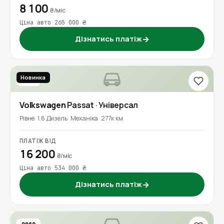
8 100
₴/міс
Ціна авто 265 000 ₴
Дізнатись платіж
→
Новинка
2016
Volkswagen
Passat
· Універсал
Рівне
1.6 Дизель
Механіка
277к км
ПЛАТІЖ ВІД
16 200
₴/міс
Ціна авто 534 000 ₴
Дізнатись платіж
→