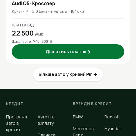
Audi
Q5
· Кросовер
Кривий Ріг
2.0 Бензин
Автомат
184к км
ПЛАТІЖ ВІД
22 500
₴/міс
Ціна авто 745 000 ₴
Дізнатись платіж
→
Більше авто у Кривий Ріг →
КРЕДИТ
БРЕНДИ В КРЕДИТ
Програма
Авто під
BMW
Renault
авто в
виплату
Mercedes-
Hyundai
кредит
Планета
Benz