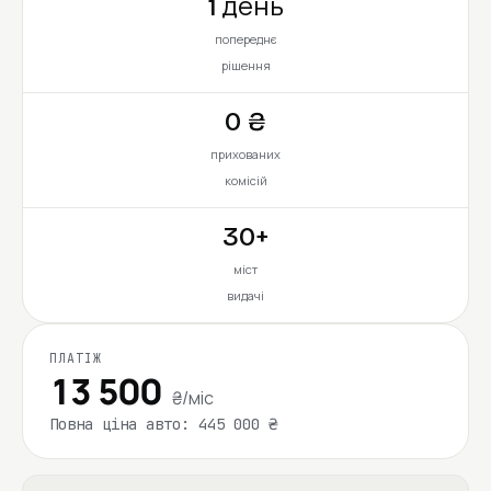
1 день
попереднє
рішення
0 ₴
прихованих
комісій
30+
міст
видачі
ПЛАТІЖ
13 500
₴/міс
Повна ціна авто: 445 000 ₴