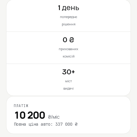
1 день
попереднє
рішення
0 ₴
прихованих
комісій
30+
міст
видачі
ПЛАТІЖ
10 200
₴/міс
Повна ціна авто: 337 000 ₴