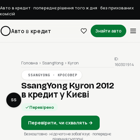
Авто в кредит · попереднє рішення того ж дня · без прихованих
комісій
Авто
в
кредит
Знайти авто
ID:
Головна
›
SsangYong
›
Kyron
160301914
SSANGYONG · КРОСОВЕР
SsangYong Kyron 2012
в кредит у Києві
SS
Перевірено
Перевірити, чи схвалять →
Безкоштовно · ні до чого не зобовʼязує · попереднє
рішення сьогодні