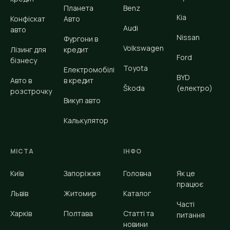
Планета
Benz
Kia
Конфіскат
Авто
Audi
авто
Nissan
Фургони в
Volkswagen
Лізинг для
кредит
Ford
бізнесу
Toyota
Електромобілі
BYD
Авто в
в кредит
Škoda
(електро)
розстрочку
Викуп авто
Калькулятор
МІСТА
ІНФО
Київ
Запоріжжя
Головна
Як це
працює
Львів
Житомир
Каталог
Часті
Харків
Полтава
Статті та
питання
новини