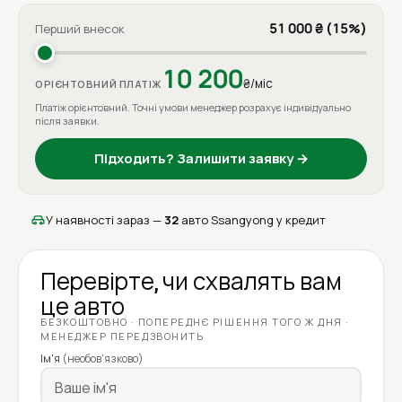
51 000 ₴ (15%)
Перший внесок
10 200
₴/міс
ОРІЄНТОВНИЙ ПЛАТІЖ
Платіж орієнтовний. Точні умови менеджер розрахує індивідуально
після заявки.
Підходить? Залишити заявку →
У наявності зараз —
32
авто Ssangyong у кредит
Перевірте, чи схвалять вам
це авто
БЕЗКОШТОВНО · ПОПЕРЕДНЄ РІШЕННЯ ТОГО Ж ДНЯ ·
МЕНЕДЖЕР ПЕРЕДЗВОНИТЬ
Ім'я
(необов'язково)