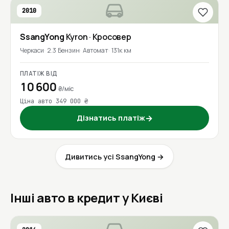
2010
SsangYong
Kyron
· Кросовер
Черкаси
2.3 Бензин
Автомат
131к км
ПЛАТІЖ ВІД
10 600
₴/міс
Ціна авто 349 000 ₴
Дізнатись платіж
→
Дивитись усі SsangYong →
Інші авто в кредит у Києві