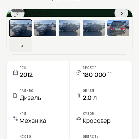
1 / 13
‹
›
Ціна в місяць
+6
РІК
ПРОБІГ
км
2012
180 000
ПАЛИВО
ОБ'ЄМ
Дизель
2.0 л
КПП
КУЗОВ
Механіка
Кросовер
МІСТО
ОБЛАСТЬ