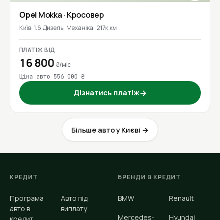
Opel
Mokka
· Кросовер
Київ
1.6 Дизель
Механіка
217к км
ПЛАТІЖ ВІД
16 800
₴/міс
Ціна авто 556 000 ₴
Дізнатись платіж
→
Більше авто у Києві →
КРЕДИТ
БРЕНДИ В КРЕДИТ
Програма
Авто під
BMW
Renault
авто в
виплату
Mercedes-
Hyundai
кредит