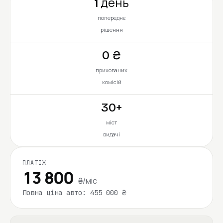
1 день
попереднє
рішення
0 ₴
прихованих
комісій
30+
міст
видачі
ПЛАТІЖ
13 800
₴/міс
Повна ціна авто: 455 000 ₴