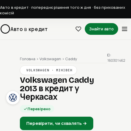
Авто в кредит · попереднє рішення того ж дня · без прихованих
комісій
Авто
в
кредит
Знайти авто
ID:
Головна
›
Volkswagen
›
Caddy
160301462
VOLKSWAGEN · МІНІВЕН
Volkswagen Caddy
2013
в кредит у
Черкасах
Перевірено
Перевірити, чи схвалять →