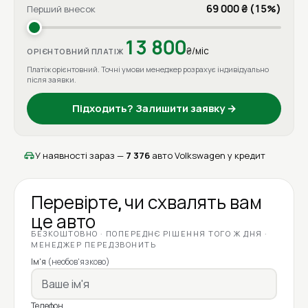
69 000 ₴ (15%)
Перший внесок
13 800
₴/міс
ОРІЄНТОВНИЙ ПЛАТІЖ
Платіж орієнтовний. Точні умови менеджер розрахує індивідуально
після заявки.
Підходить? Залишити заявку →
У наявності зараз —
7 376
авто Volkswagen у кредит
Перевірте, чи схвалять вам
це авто
БЕЗКОШТОВНО · ПОПЕРЕДНЄ РІШЕННЯ ТОГО Ж ДНЯ ·
МЕНЕДЖЕР ПЕРЕДЗВОНИТЬ
Ім'я
(необов'язково)
Телефон