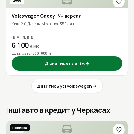
2006
Volkswagen
Caddy
· Універсал
Київ
2.0 Дизель
Механіка
350к км
ПЛАТІЖ ВІД
6 100
₴/міс
Ціна авто 200 000 ₴
Дізнатись платіж
→
Дивитись усі Volkswagen →
Інші авто в кредит у Черкасах
Новинка
2016