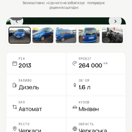
Безкоштовно · ні до чого не зобовʼязує · попереднє
рішення сьогодні
1 / 7
‹
›
Ціна в місяць
РІК
ПРОБІГ
км
2013
264 000
ПАЛИВО
ОБ'ЄМ
Дизель
1.6 л
КПП
КУЗОВ
Автомат
Мінівен
МІСТО
ОБЛАСТЬ
Черкаси
Черкаська