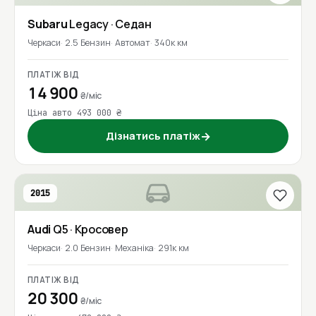
Subaru
Legacy
· Седан
Черкаси
2.5 Бензин
Автомат
340к км
ПЛАТІЖ ВІД
14 900
₴/міс
Ціна авто 493 000 ₴
Дізнатись платіж
→
2015
Audi
Q5
· Кросовер
Черкаси
2.0 Бензин
Механіка
291к км
ПЛАТІЖ ВІД
20 300
₴/міс