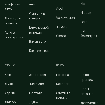
Kia
Конфіскат
Авто
Audi
авто
Nissan
Фургони в
Volkswagen
Лізинг для
кредит
Ford
бізнесу
Toyota
Електромобілі
BYD
Авто в
в кредит
Škoda
(електро)
розстрочку
Викуп авто
Калькулятор
МІСТА
ІНФО
Київ
Запоріжжя
Головна
Як це
працює
Львів
Житомир
Каталог
Часті
Харків
Полтава
Статті та
питання
новини
Дніпро
Луцьк
Документи