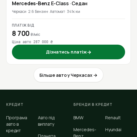
Mercedes-Benz
E-Class
· Седан
Черкаси
2.6 Бензин
Автомат
341к км
ПЛАТІЖ ВІД
8 700
₴/міс
Ціна авто 287 000 ₴
Дізнатись платіж
→
Більше авто у Черкасах →
КРЕДИТ
БРЕНДИ В КРЕДИТ
Програма
Авто під
BMW
Renault
авто в
виплату
Mercedes-
Hyundai
кредит
Планета
Benz