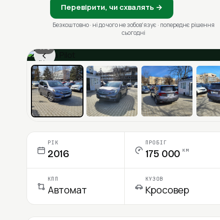
Перевірити, чи схвалять →
Безкоштовно · ні до чого не зобовʼязує · попереднє рішення
сьогодні
1 / 6
‹
Ціна в місяць
РІК
ПРОБІГ
км
2016
175 000
КПП
КУЗОВ
Автомат
Кросовер