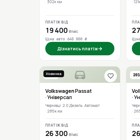
302к км
121
ПЛАТІЖ ВІД
ПЛА
19 400
27
₴/міс
Ціна авто 640 000 ₴
Цін
→
Дізнатись платіж
Новинка
2019
201
Volkswagen
Passat
Vo
· Універсал
· У
Чернівці
2.0 Дизель
Автомат
Черн
285к км
26
ПЛАТІЖ ВІД
ПЛА
26 300
26
₴/міс