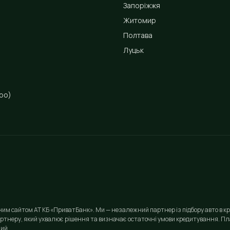
Запоріжжя
Житомир
Полтава
Луцьк
ро)
йним сайтом АТ КБ «ПриватБанк». Ми — незалежний партнер із підбору авто в кр
ртнеру, який ухвалює рішення та визначає остаточні умови кредитування. Пла
ий.