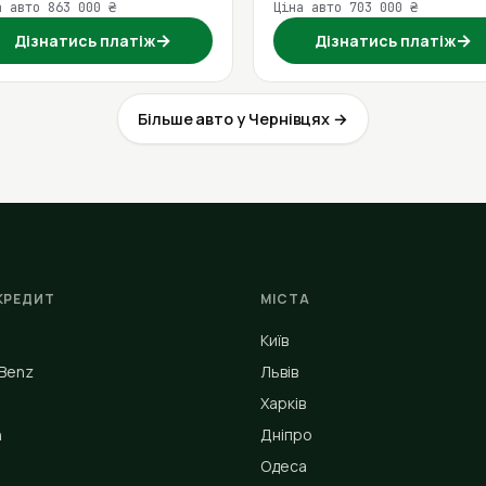
а авто 863 000 ₴
Ціна авто 703 000 ₴
→
→
Дізнатись платіж
Дізнатись платіж
Більше авто у Чернівцях →
КРЕДИТ
МІСТА
Київ
Benz
Львів
Харків
n
Дніпро
Одеса