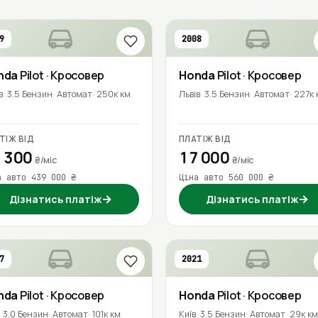
9
2008
nda
Pilot
· Кросовер
Honda
Pilot
· Кросовер
в
3.5 Бензин
Автомат
250к км
Львів
3.5 Бензин
Автомат
227к 
ТІЖ ВІД
ПЛАТІЖ ВІД
 300
17 000
₴/міс
₴/міс
а авто 439 000 ₴
Ціна авто 560 000 ₴
→
→
Дізнатись платіж
Дізнатись платіж
7
2021
nda
Pilot
· Кросовер
Honda
Pilot
· Кросовер
3.0 Бензин
Автомат
101к км
Київ
3.5 Бензин
Автомат
29к км