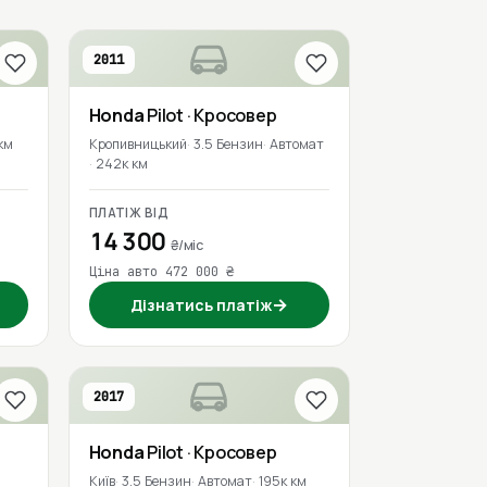
2011
Honda
Pilot
· Кросовер
км
Кропивницький
3.5 Бензин
Автомат
242к км
ПЛАТІЖ ВІД
14 300
₴/міс
Ціна авто 472 000 ₴
→
Дізнатись платіж
2017
Honda
Pilot
· Кросовер
Київ
3.5 Бензин
Автомат
195к км