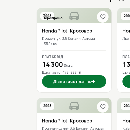
2008
200
Перевірено
Honda
Pilot
· Кросовер
Ho
Кременчук
3.5 Бензин
Автомат
Льві
352к км
ПЛАТІЖ ВІД
ПЛА
14 300
13
₴/міс
Ціна авто 472 000 ₴
Цін
→
Дізнатись платіж
2008
201
Honda
Pilot
· Кросовер
Ho
Кропивницький
3.5 Бензин
Автомат
Київ