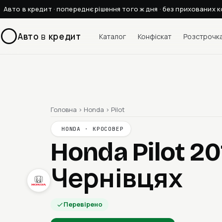
Авто в кредит · попереднє рішення того ж дня · без прихованих к
Авто
в
кредит
Каталог
Конфіскат
Розстрочк
Головна
›
Honda
›
Pilot
HONDA · КРОСОВЕР
Honda Pilot 2
Чернівцях
Перевірено