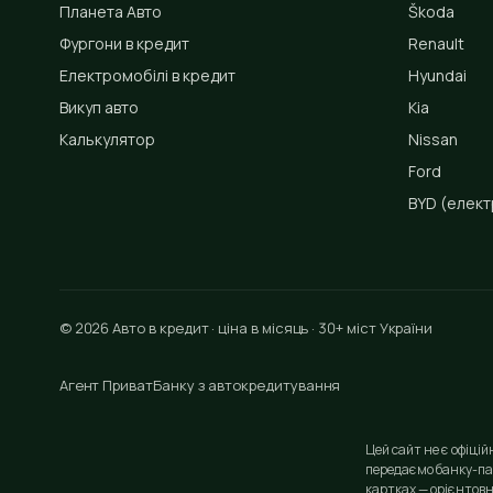
Планета Авто
Škoda
Фургони в кредит
Renault
Електромобілі в кредит
Hyundai
Викуп авто
Kia
Калькулятор
Nissan
Ford
BYD
(елект
© 2026 Авто в кредит · ціна в місяць · 30+ міст України
Агент ПриватБанку з автокредитування
Цей сайт не є офіці
передаємо банку-па
картках — орієнтовн