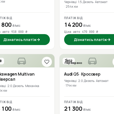
к км
Чернівці
1.5 Дизель
Автомат
254к км
ТІЖ ВІД
ПЛАТІЖ ВІД
 800
14 200
₴/міс
₴/міс
а авто 918 000 ₴
Ціна авто 470 000 ₴
→
→
Дізнатись платіж
Дізнатись платіж
0
2012
Перевірено
lkswagen
Multivan
Audi
Q5
· Кросовер
ніверсал
Чернівці
2.0 Дизель
Автомат
174к км
івці
2.0 Дизель
Механіка
5к км
ТІЖ ВІД
ПЛАТІЖ ВІД
 100
21 300
₴/міс
₴/міс