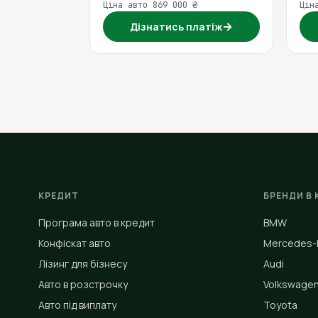
Ціна авто 869 000 ₴
Цін
→
Дізнатись платіж
КРЕДИТ
БРЕНДИ В 
Програма авто в кредит
BMW
Конфіскат авто
Mercedes-
Лізинг для бізнесу
Audi
Авто в розстрочку
Volkswage
Авто під виплату
Toyota