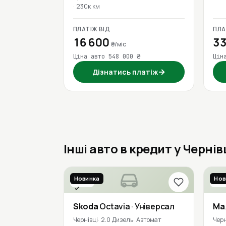
230к км
ПЛАТІЖ ВІД
ПЛА
16 600
33
₴/міс
Ціна авто 548 000 ₴
Цін
→
Дізнатись платіж
Інші авто в кредит у Черні
Новинка
Нов
2018
201
Перевірено
Skoda
Octavia
· Універсал
Ma
Чернівці
2.0 Дизель
Автомат
Черн