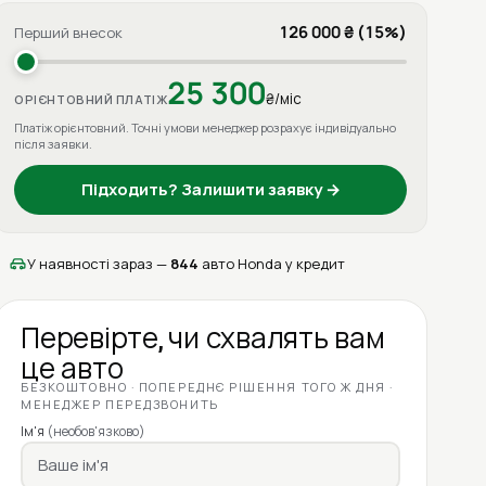
126 000 ₴ (15%)
Перший внесок
25 300
₴/міс
ОРІЄНТОВНИЙ ПЛАТІЖ
Платіж орієнтовний. Точні умови менеджер розрахує індивідуально
після заявки.
Підходить? Залишити заявку →
У наявності зараз —
844
авто Honda у кредит
Перевірте, чи схвалять вам
це авто
БЕЗКОШТОВНО · ПОПЕРЕДНЄ РІШЕННЯ ТОГО Ж ДНЯ ·
МЕНЕДЖЕР ПЕРЕДЗВОНИТЬ
Ім'я
(необов'язково)