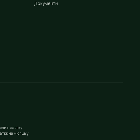
Документи
едит: заявку
тіж на місяць у