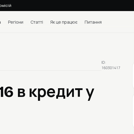
омісій
а
Регіони
Статті
Як це працює
Питання
ID:
160301417
016
в кредит у