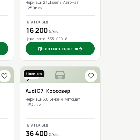
Чернівці
2.1 Дизель
Автомат
250к км
ПЛАТІЖ ВІД
16 200
₴/міс
Ціна авто 535 000 ₴
→
Дізнатись платіж
Новинка
2017
Перевірено
Audi
Q7
· Кросовер
Чернівці
3.0 Бензин
Автомат
154к км
ПЛАТІЖ ВІД
36 400
₴/міс