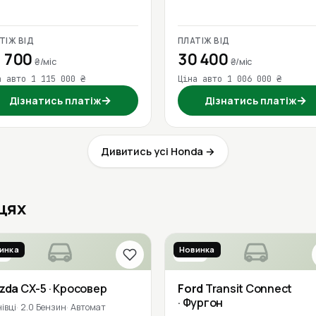
ТІЖ ВІД
ПЛАТІЖ ВІД
 700
30 400
₴/міс
₴/міс
а авто 1 115 000 ₴
Ціна авто 1 006 000 ₴
→
→
Дізнатись платіж
Дізнатись платіж
Дивитись усі Honda →
вцях
инка
Новинка
9
2019
zda
CX-5
· Кросовер
Ford
Transit Connect
· Фургон
івці
2.0 Бензин
Автомат