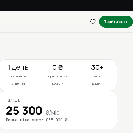
Знайти авто
1 день
0 ₴
30+
попереднє
прихованих
міст
рішення
комісій
видачі
ПЛАТІЖ
25 300
₴/міс
Повна ціна авто: 835 000 ₴