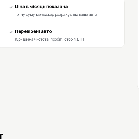
Ціна в місяць показана
Точну суму менеджер розрахує під ваше авто
Перевірені авто
Юридична чистота, пробіг, історія ДТП
т