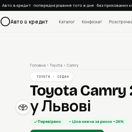
Авто в кредит · попереднє рішення того ж дня · без прихованих к
Авто
в
кредит
Каталог
Конфіскат
Розстрочк
Головна
›
Toyota
›
Camry
TOYOTA · СЕДАН
Toyota Camry
у Львові
Перевірено
Ціна нижча за ринок ~26%