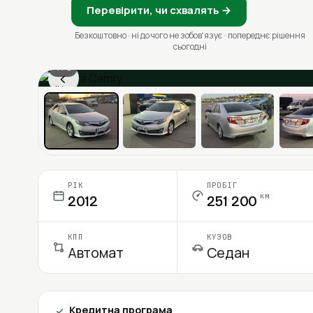
Перевірити, чи схвалять →
Безкоштовно · ні до чого не зобовʼязує · попереднє рішення
сьогодні
1 / 6
‹
Ціна в місяць
РІК
ПРОБІГ
км
2012
251 200
КПП
КУЗОВ
Автомат
Седан
Кредитна програма