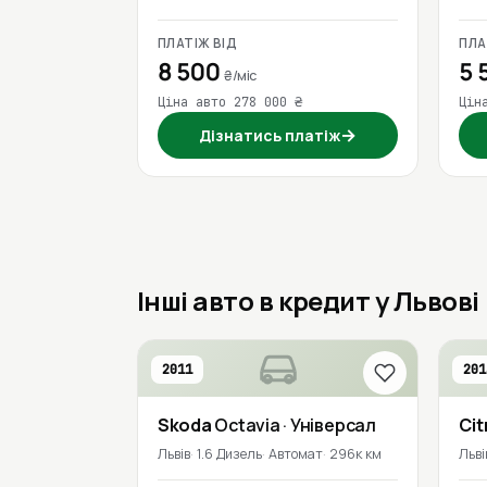
ПЛАТІЖ ВІД
ПЛА
8 500
5 
₴/міс
Ціна авто 278 000 ₴
Цін
→
Дізнатись платіж
Інші авто в кредит у Львові
2011
201
Skoda
Octavia
· Універсал
Cit
Львів
1.6 Дизель
Автомат
296к км
Льві