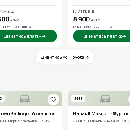
ТІЖ ВІД
ПЛАТІЖ ВІД
500
8 900
₴/міс
₴/міс
а авто 180 000 ₴
Ціна авто 292 000 ₴
→
→
Дізнатись платіж
Дізнатись платіж
Дивитись усі Toyota →
3
2008
roen
Berlingo
· Універсал
Renault
Mascott
· Фургон
в
1.6 Гібрид
Механіка
173к км
Львів
3.0 Дизель
Механіка
370к