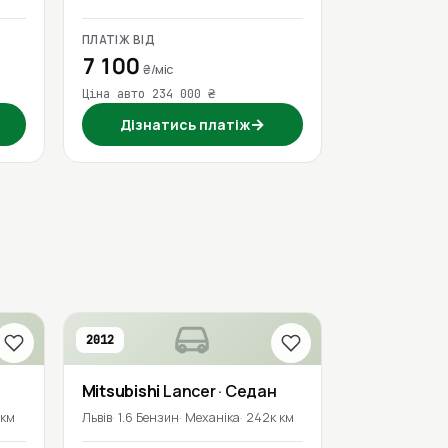
ПЛАТІЖ ВІД
7 100
₴/міс
Ціна авто 234 000 ₴
→
Дізнатись платіж
2012
Mitsubishi
Lancer
· Седан
 км
Львів
1.6 Бензин
Механіка
242к км