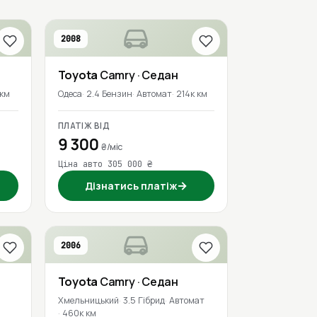
2008
Toyota
Camry
· Седан
 км
Одеса
2.4 Бензин
Автомат
214к км
ПЛАТІЖ ВІД
9 300
₴/міс
Ціна авто 305 000 ₴
→
Дізнатись платіж
2006
Toyota
Camry
· Седан
Хмельницький
3.5 Гібрид
Автомат
460к км