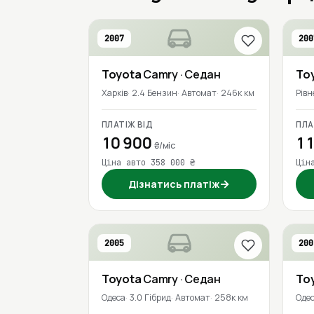
2007
200
Toyota
Camry
· Седан
To
Харків
2.4 Бензин
Автомат
246к км
Рівн
ПЛАТІЖ ВІД
ПЛА
10 900
11
₴/міс
Ціна авто 358 000 ₴
Цін
→
Дізнатись платіж
2005
200
Toyota
Camry
· Седан
To
Одеса
3.0 Гібрид
Автомат
258к км
Оде