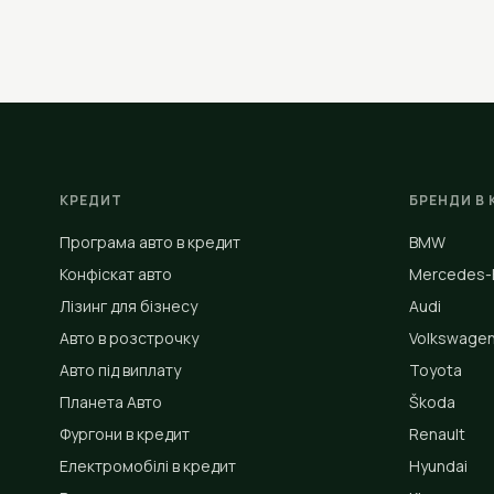
КРЕДИТ
БРЕНДИ В 
Програма авто в кредит
BMW
Конфіскат авто
Mercedes-
Лізинг для бізнесу
Audi
Авто в розстрочку
Volkswage
Авто під виплату
Toyota
Планета Авто
Škoda
Фургони в кредит
Renault
Електромобілі в кредит
Hyundai