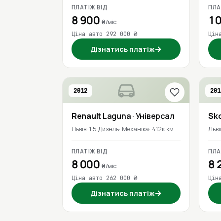
ПЛАТІЖ ВІД
ПЛА
8 900
10
₴/міс
Ціна авто 292 000 ₴
Цін
→
Дізнатись платіж
2012
201
Renault
Laguna
· Універсал
Sk
Львів
1.5 Дизель
Механіка
412к км
Льві
ПЛАТІЖ ВІД
ПЛА
8 000
8 
₴/міс
Ціна авто 262 000 ₴
Цін
→
Дізнатись платіж