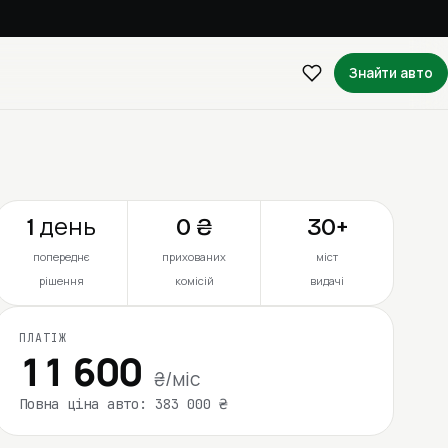
Знайти авто
1 день
0 ₴
30+
попереднє
прихованих
міст
рішення
комісій
видачі
ПЛАТІЖ
11 600
₴/міс
Повна ціна авто: 383 000 ₴