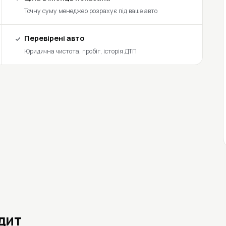
Точну суму менеджер розрахує під ваше авто
Перевірені авто
Юридична чистота, пробіг, історія ДТП
едит