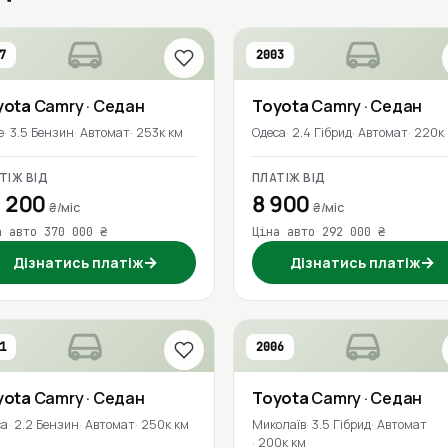
7
2003
yota
Camry
· Седан
Toyota
Camry
· Седан
е
3.5 Бензин
Автомат
253к км
Одеса
2.4 Гібрид
Автомат
220к
ТІЖ ВІД
ПЛАТІЖ ВІД
 200
8 900
₴/міс
₴/міс
а авто 370 000 ₴
Ціна авто 292 000 ₴
→
→
Дізнатись платіж
Дізнатись платіж
1
2006
yota
Camry
· Седан
Toyota
Camry
· Седан
са
2.2 Бензин
Автомат
250к км
Миколаїв
3.5 Гібрид
Автомат
200к км