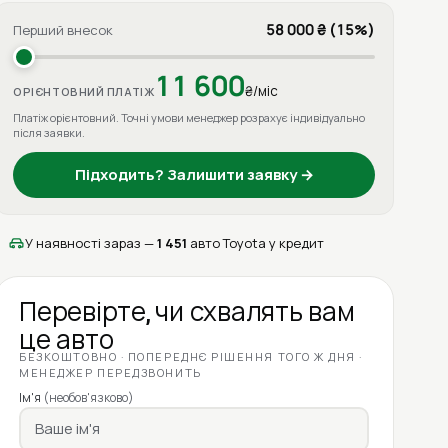
58 000 ₴ (15%)
Перший внесок
11 600
₴/міс
ОРІЄНТОВНИЙ ПЛАТІЖ
Платіж орієнтовний. Точні умови менеджер розрахує індивідуально
після заявки.
Підходить? Залишити заявку →
У наявності зараз —
1 451
авто Toyota у кредит
Перевірте, чи схвалять вам
це авто
БЕЗКОШТОВНО · ПОПЕРЕДНЄ РІШЕННЯ ТОГО Ж ДНЯ ·
МЕНЕДЖЕР ПЕРЕДЗВОНИТЬ
Ім'я
(необов'язково)