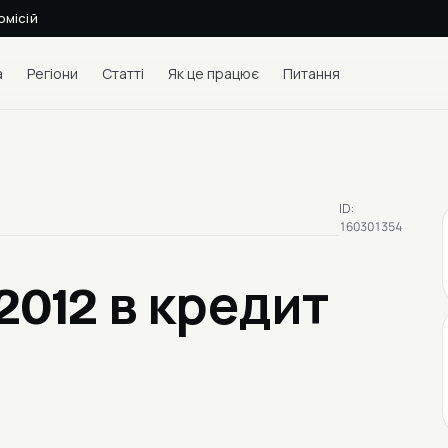
омісій
а
Регіони
Статті
Як це працює
Питання
ID:
160301354
 2012
в кредит