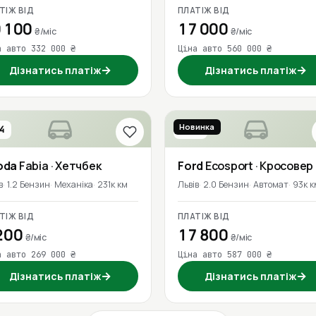
ТІЖ ВІД
ПЛАТІЖ ВІД
 100
17 000
₴/міс
₴/міс
а авто 332 000 ₴
Ціна авто 560 000 ₴
→
→
Дізнатись платіж
Дізнатись платіж
Новинка
4
2021
oda
Fabia
· Хетчбек
Ford
Ecosport
· Кросовер
в
1.2 Бензин
Механіка
231к км
Львів
2.0 Бензин
Автомат
93к к
ТІЖ ВІД
ПЛАТІЖ ВІД
200
17 800
₴/міс
₴/міс
а авто 269 000 ₴
Ціна авто 587 000 ₴
→
→
Дізнатись платіж
Дізнатись платіж