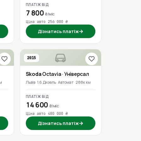
ПЛАТІЖ ВІД
7 800
₴/міс
Ціна авто 256 000 ₴
→
Дізнатись платіж
2015
Skoda
Octavia
· Універсал
м
Львів
1.6 Дизель
Автомат
288к км
ПЛАТІЖ ВІД
14 600
₴/міс
Ціна авто 480 000 ₴
→
Дізнатись платіж