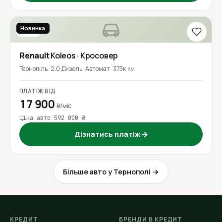
Новинка
2016
Renault
Koleos
· Кросовер
Тернопіль
2.0 Дизель
Автомат
373к км
ПЛАТІЖ ВІД
17 900
₴/міс
Ціна авто 592 000 ₴
Дізнатись платіж
→
Більше авто у Тернополі →
КРЕДИТ
БРЕНДИ В КРЕДИТ