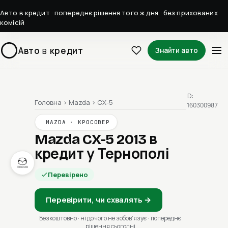
Авто в кредит · попереднє рішення того ж дня · без прихованих
комісій
Авто
в
кредит
Знайти авто
ID:
Головна
›
Mazda
›
CX-5
160300987
MAZDA · КРОСОВЕР
Mazda CX-5 2013
в
кредит у Тернополі
Перевірено
Перевірити, чи схвалять →
Безкоштовно · ні до чого не зобовʼязує · попереднє
рішення сьогодні