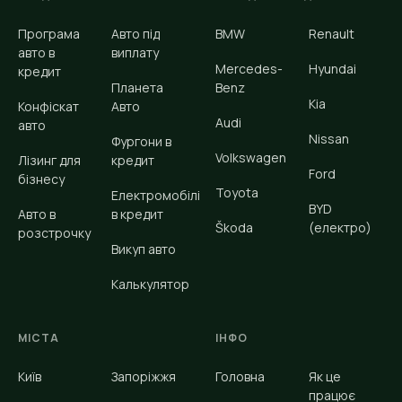
Програма
Авто під
BMW
Renault
авто в
виплату
Mercedes-
Hyundai
кредит
Планета
Benz
Kia
Конфіскат
Авто
Audi
авто
Nissan
Фургони в
Volkswagen
Лізинг для
кредит
Ford
бізнесу
Toyota
Електромобілі
BYD
Авто в
в кредит
Škoda
(електро)
розстрочку
Викуп авто
Калькулятор
МІСТА
ІНФО
Київ
Запоріжжя
Головна
Як це
працює