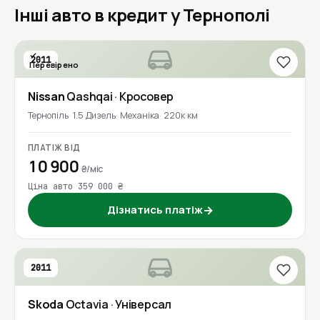
Інші авто в кредит у Тернополі
2011
Перевірено
Nissan
Qashqai
· Кросовер
Тернопіль
1.5 Дизель
Механіка
220к км
ПЛАТІЖ ВІД
10 900
₴/міс
Ціна авто 359 000 ₴
Дізнатись платіж
→
2011
Skoda
Octavia
· Універсал