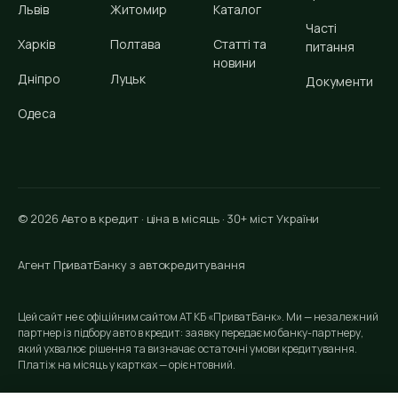
Львів
Житомир
Каталог
Часті
Харків
Полтава
Статті та
питання
новини
Дніпро
Луцьк
Документи
Одеса
© 2026 Авто в кредит · ціна в місяць · 30+ міст України
Агент ПриватБанку з автокредитування
Цей сайт не є офіційним сайтом АТ КБ «ПриватБанк». Ми — незалежний
партнер із підбору авто в кредит: заявку передаємо банку-партнеру,
який ухвалює рішення та визначає остаточні умови кредитування.
Платіж на місяць у картках — орієнтовний.