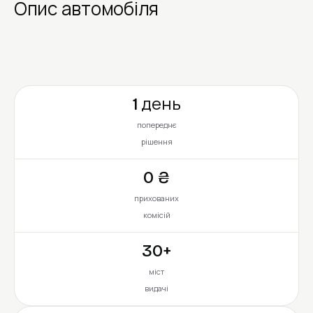
Опис автомобіля
1 день
попереднє
рішення
0 ₴
прихованих
комісій
30+
міст
видачі