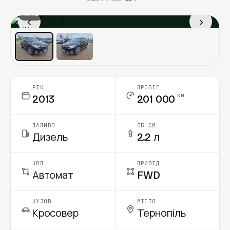
1 / 13
‹
›
Ціна в місяць
РІК
ПРОБІГ
км
2013
201 000
ПАЛИВО
ОБ'ЄМ
Дизель
2.2 л
КПП
ПРИВІД
Автомат
FWD
КУЗОВ
МІСТО
Кросовер
Тернопіль