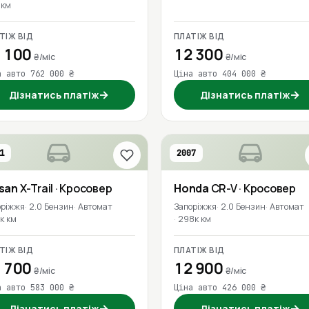
к км
ТІЖ ВІД
ПЛАТІЖ ВІД
 100
12 300
₴/міс
₴/міс
а авто 762 000 ₴
Ціна авто 404 000 ₴
→
→
Дізнатись платіж
Дізнатись платіж
1
2007
ssan
X-Trail
· Кросовер
Honda
CR-V
· Кросовер
оріжжя
2.0 Бензин
Автомат
Запоріжжя
2.0 Бензин
Автомат
к км
298к км
ТІЖ ВІД
ПЛАТІЖ ВІД
 700
12 900
₴/міс
₴/міс
а авто 583 000 ₴
Ціна авто 426 000 ₴
→
→
Дізнатись платіж
Дізнатись платіж