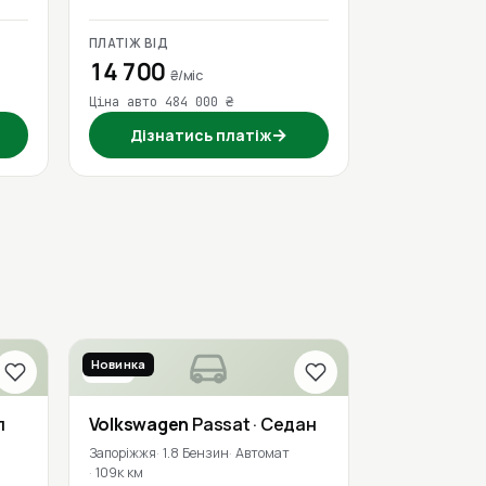
ПЛАТІЖ ВІД
14 700
₴/міс
Ціна авто 484 000 ₴
→
Дізнатись платіж
Новинка
2016
л
Volkswagen
Passat
· Седан
Запоріжжя
1.8 Бензин
Автомат
109к км