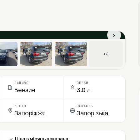
›
+4
ПАЛИВО
ОБ'ЄМ
Бензин
3.0 л
МІСТО
ОБЛАСТЬ
Запоріжжя
Запорізька
Ціна в місяць показана