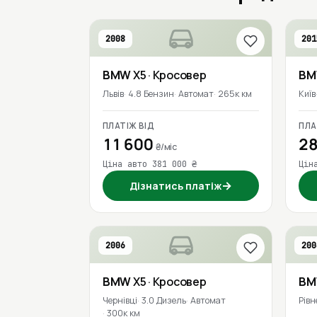
2008
201
BMW
X5
· Кросовер
B
Львів
4.8 Бензин
Автомат
265к км
Київ
ПЛАТІЖ ВІД
ПЛА
11 600
28
₴/міс
Ціна авто 381 000 ₴
Цін
→
Дізнатись платіж
2006
200
BMW
X5
· Кросовер
B
Чернівці
3.0 Дизель
Автомат
Рівн
300к км