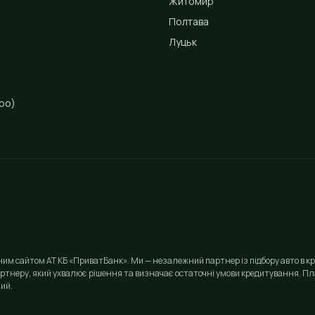
Житомир
Полтава
Луцьк
ро)
йним сайтом АТ КБ «ПриватБанк». Ми — незалежний партнер із підбору авто в кр
ртнеру, який ухвалює рішення та визначає остаточні умови кредитування. Пла
ий.