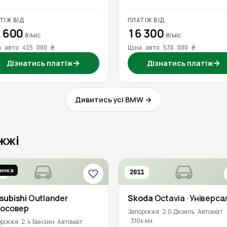
ТІЖ ВІД
ПЛАТІЖ ВІД
 600
16 300
₴/міс
₴/міс
а авто 415 000 ₴
Ціна авто 538 000 ₴
→
→
Дізнатись платіж
Дізнатись платіж
Дивитись усі BMW →
іжжі
инка
8
2011
subishi
Outlander
Skoda
Octavia
· Універса
росовер
Запоріжжя
2.0 Дизель
Автомат
310к км
оріжжя
2.4 Бензин
Автомат