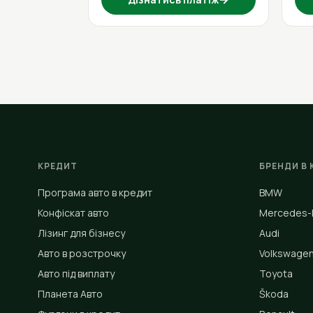
КРЕДИТ
БРЕНДИ В 
Програма авто в кредит
BMW
Конфіскат авто
Mercedes-
Лізинг для бізнесу
Audi
Авто в розстрочку
Volkswage
Авто під виплату
Toyota
Планета Авто
Škoda