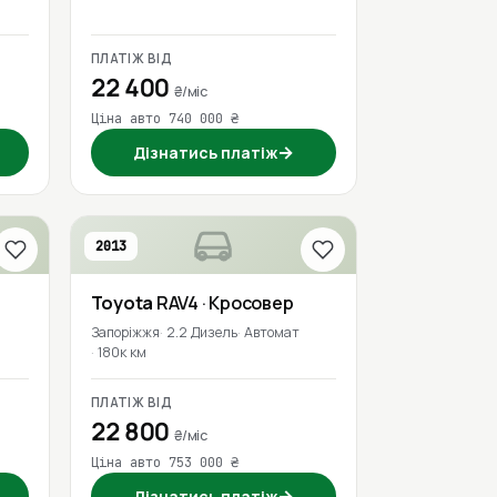
ПЛАТІЖ ВІД
22 400
₴/міс
Ціна авто 740 000 ₴
→
Дізнатись платіж
2013
Toyota
RAV4
· Кросовер
Запоріжжя
2.2 Дизель
Автомат
180к км
ПЛАТІЖ ВІД
22 800
₴/міс
Ціна авто 753 000 ₴
→
Дізнатись платіж