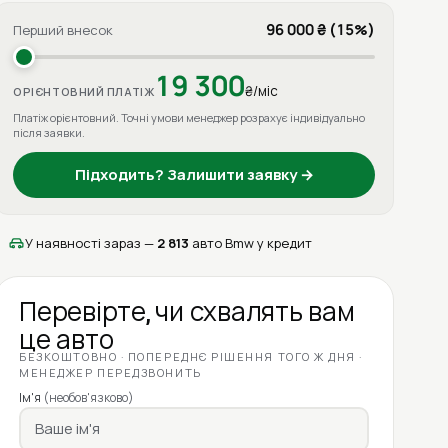
96 000 ₴ (15%)
Перший внесок
19 300
₴/міс
ОРІЄНТОВНИЙ ПЛАТІЖ
Платіж орієнтовний. Точні умови менеджер розрахує індивідуально
після заявки.
Підходить? Залишити заявку →
У наявності зараз —
2 813
авто Bmw у кредит
Перевірте, чи схвалять вам
це авто
БЕЗКОШТОВНО · ПОПЕРЕДНЄ РІШЕННЯ ТОГО Ж ДНЯ ·
МЕНЕДЖЕР ПЕРЕДЗВОНИТЬ
Ім'я
(необов'язково)