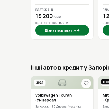
ПЛАТІЖ ВІД
ПЛА
15 200
12
₴/міс
Ціна авто 502 000 ₴
Цін
→
Дізнатись платіж
Інші авто в кредит у Запор
Нов
2014
201
Volkswagen
Touran
Mit
· Універсал
· К
Запоріжжя
1.6 Дизель
Механіка
Зап