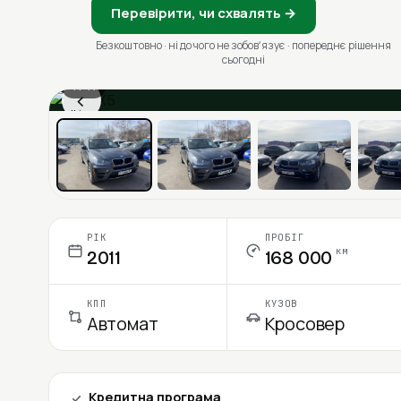
Перевірити, чи схвалять →
Безкоштовно · ні до чого не зобовʼязує · попереднє рішення
сьогодні
1 / 11
‹
Ціна в місяць
РІК
ПРОБІГ
км
2011
168 000
КПП
КУЗОВ
Автомат
Кросовер
Кредитна програма