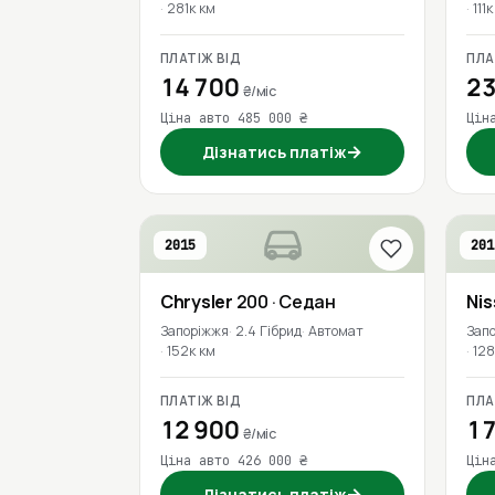
281к км
111
ПЛАТІЖ ВІД
ПЛА
14 700
23
₴/міс
Ціна авто 485 000 ₴
Цін
→
Дізнатись платіж
2015
201
Chrysler
200
· Седан
Ni
Запоріжжя
2.4 Гібрид
Автомат
Зап
152к км
128
ПЛАТІЖ ВІД
ПЛА
12 900
17
₴/міс
Ціна авто 426 000 ₴
Цін
→
Дізнатись платіж