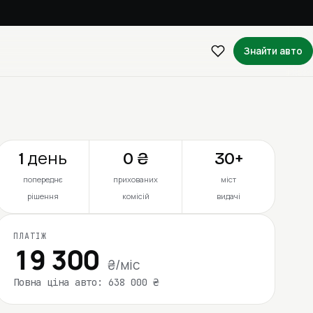
Знайти авто
1 день
0 ₴
30+
попереднє
прихованих
міст
рішення
комісій
видачі
ПЛАТІЖ
19 300
₴/міс
Повна ціна авто: 638 000 ₴