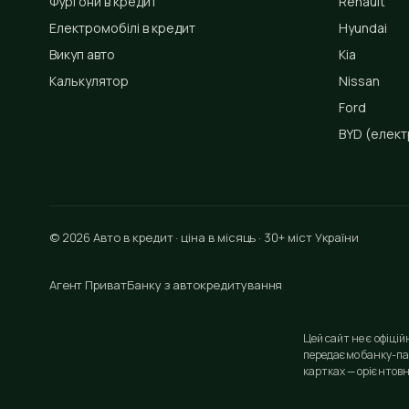
Фургони в кредит
Renault
Електромобілі в кредит
Hyundai
Викуп авто
Kia
Калькулятор
Nissan
Ford
BYD
(елект
© 2026 Авто в кредит · ціна в місяць · 30+ міст України
Агент ПриватБанку з автокредитування
Цей сайт не є офіці
передаємо банку-па
картках — орієнтовн