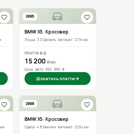
2005
BMW
X5
· Кросовер
м
Луцьк
3.0 Дизель
Автомат
277к км
ПЛАТІЖ ВІД
15 200
₴/міс
Ціна авто 502 000 ₴
→
Дізнатись платіж
2008
BMW
X5
· Кросовер
 км
Одеса
4.8 Бензин
Автомат
325к км