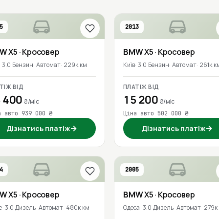
5
2013
MW
X5
· Кросовер
BMW
X5
· Кросовер
3.0 Бензин
Автомат
229к км
Київ
3.0 Бензин
Автомат
261к к
ТІЖ ВІД
ПЛАТІЖ ВІД
 400
15 200
₴/міс
₴/міс
а авто 939 000 ₴
Ціна авто 502 000 ₴
→
→
Дізнатись платіж
Дізнатись платіж
4
2005
MW
X5
· Кросовер
BMW
X5
· Кросовер
е
3.0 Дизель
Автомат
480к км
Одеса
3.0 Дизель
Автомат
279к