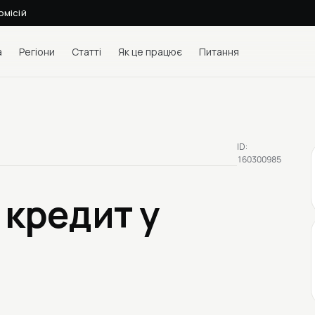
омісій
а
Регіони
Статті
Як це працює
Питання
ID:
160300985
 кредит у