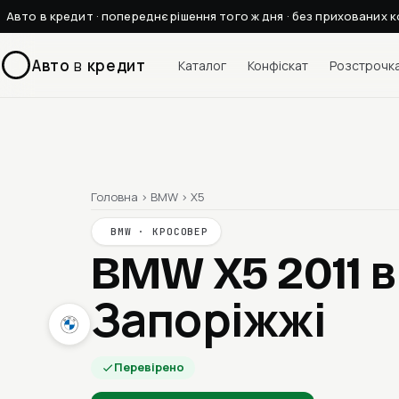
Авто в кредит · попереднє рішення того ж дня · без прихованих к
Авто
в
кредит
Каталог
Конфіскат
Розстрочк
Головна
›
BMW
›
X5
BMW · КРОСОВЕР
BMW X5 2011
в
Запоріжжі
Перевірено