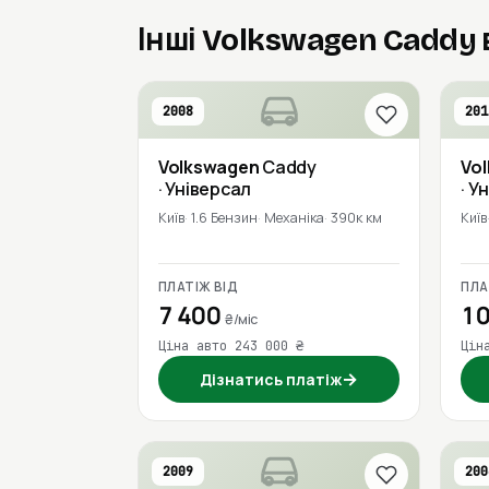
Інші Volkswagen Caddy 
2008
201
Volkswagen
Caddy
Vo
· Універсал
· У
Київ
1.6 Бензин
Механіка
390к км
Київ
ПЛАТІЖ ВІД
ПЛА
7 400
10
₴/міс
Ціна авто 243 000 ₴
Цін
→
Дізнатись платіж
2009
200