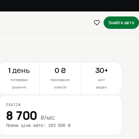
Знайти авто
1 день
0 ₴
30+
попереднє
прихованих
міст
рішення
комісій
видачі
ПЛАТІЖ
8 700
₴/міс
Повна ціна авто: 285 000 ₴