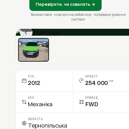
Перевірити, чи схвалять →
Безкоштовно · ні до чого не зобовʼязує · попереднє рішення
сьогодні
1 / 13
‹
Ціна в місяць
РІК
ПРОБІГ
км
2012
254 000
КПП
ПРИВІД
Механіка
FWD
ОБЛАСТЬ
Тернопільська