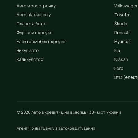
Авто в розстрочку
Volkswage
Авто під виплату
Toyota
Планета Авто
Škoda
Фургони в кредит
Renault
Електромобілі в кредит
Hyundai
Викуп авто
Kia
Калькулятор
Nissan
Ford
BYD
(елект
© 2026 Авто в кредит · ціна в місяць · 30+ міст України
Агент ПриватБанку з автокредитування