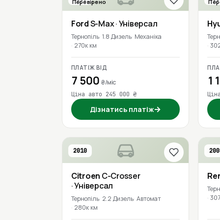
Перевірено
Пер
Ford
S-Max
· Універсал
Hy
Тернопіль
1.8 Дизель
Механіка
Терн
270к км
30
ПЛАТІЖ ВІД
ПЛА
7 500
11
₴/міс
Ціна авто 245 000 ₴
Цін
→
Дізнатись платіж
2010
200
Citroen
C-Crosser
Re
· Універсал
Терн
307
Тернопіль
2.2 Дизель
Автомат
280к км