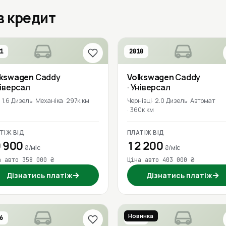
в кредит
1
2010
lkswagen
Caddy
Volkswagen
Caddy
ніверсал
· Універсал
1.6 Дизель
Механіка
297к км
Чернівці
2.0 Дизель
Автомат
360к км
ТІЖ ВІД
ПЛАТІЖ ВІД
 900
12 200
₴/міс
₴/міс
а авто 358 000 ₴
Ціна авто 403 000 ₴
→
→
Дізнатись платіж
Дізнатись платіж
Новинка
6
2016