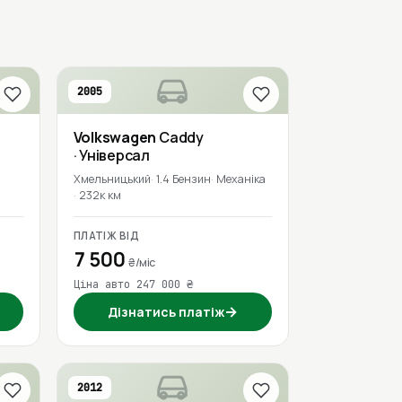
2005
Volkswagen
Caddy
· Універсал
Хмельницький
1.4 Бензин
Механіка
232к км
ПЛАТІЖ ВІД
7 500
₴/міс
Ціна авто 247 000 ₴
→
Дізнатись платіж
2012