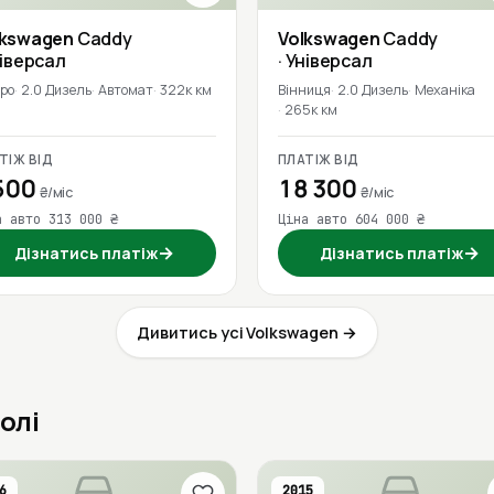
lkswagen
Caddy
Volkswagen
Caddy
ніверсал
· Універсал
про
2.0 Дизель
Автомат
322к км
Вінниця
2.0 Дизель
Механіка
265к км
ТІЖ ВІД
ПЛАТІЖ ВІД
500
18 300
₴/міс
₴/міс
а авто 313 000 ₴
Ціна авто 604 000 ₴
→
→
Дізнатись платіж
Дізнатись платіж
Дивитись усі Volkswagen →
олі
6
2015