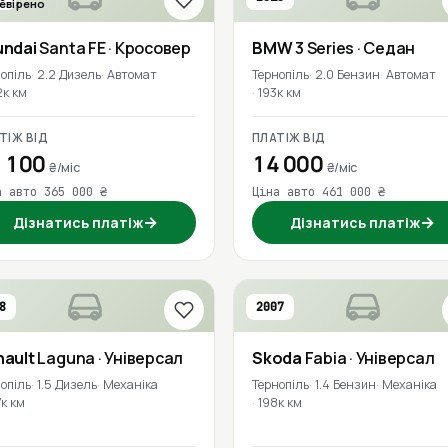
евірено
undai
Santa FE
· Кросовер
BMW
3 Series
· Седан
опіль
2.2 Дизель
Автомат
Тернопіль
2.0 Бензин
Автомат
2к км
193к км
ТІЖ ВІД
ПЛАТІЖ ВІД
 100
14 000
₴/міс
₴/міс
а авто 365 000 ₴
Ціна авто 461 000 ₴
→
→
Дізнатись платіж
Дізнатись платіж
8
2007
nault
Laguna
· Універсал
Skoda
Fabia
· Універсал
опіль
1.5 Дизель
Механіка
Тернопіль
1.4 Бензин
Механіка
к км
198к км