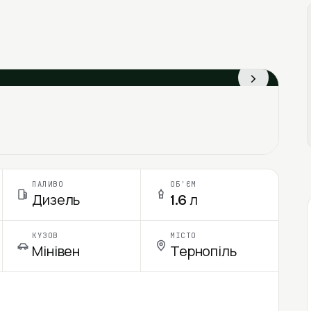
›
ПАЛИВО
ОБ'ЄМ
Дизель
1.6 л
КУЗОВ
МІСТО
Мінівен
Тернопіль