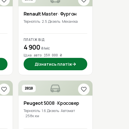
Renault
Master
· Фургон
Тернопіль
2.5 Дизель
Механіка
ПЛАТІЖ ВІД
4 900
₴/міс
Ціна авто 159 000 ₴
→
Дізнатись платіж
2010
Peugeot
5008
· Кросовер
Тернопіль
1.6 Дизель
Автомат
258к км