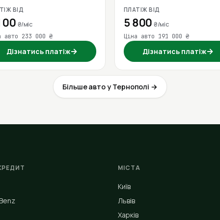
ТІЖ ВІД
ПЛАТІЖ ВІД
100
5 800
₴/міс
₴/міс
а авто 233 000 ₴
Ціна авто 191 000 ₴
→
→
Дізнатись платіж
Дізнатись платіж
Більше авто у Тернополі →
КРЕДИТ
МІСТА
Київ
Benz
Львів
Харків