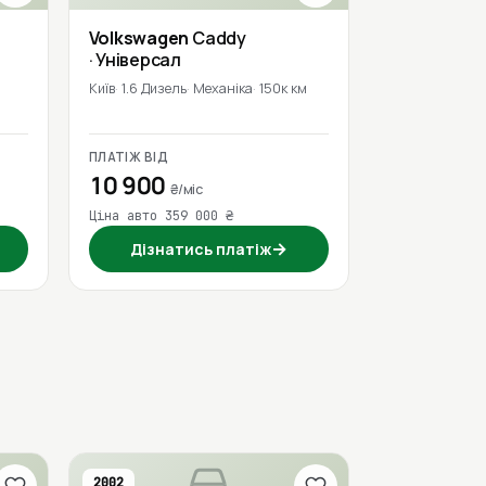
Volkswagen
Caddy
· Універсал
Київ
1.6 Дизель
Механіка
150к км
ПЛАТІЖ ВІД
10 900
₴/міс
Ціна авто 359 000 ₴
→
Дізнатись платіж
2002