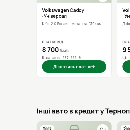
Volkswagen
Caddy
Vo
· Універсал
· У
Київ
2.0 Бензин
Механіка
139к км
Дні
ПЛАТІЖ ВІД
ПЛА
8 700
9 
₴/міс
Ціна авто 287 000 ₴
Цін
→
Дізнатись платіж
Інші авто в кредит у Терноп
2007
200