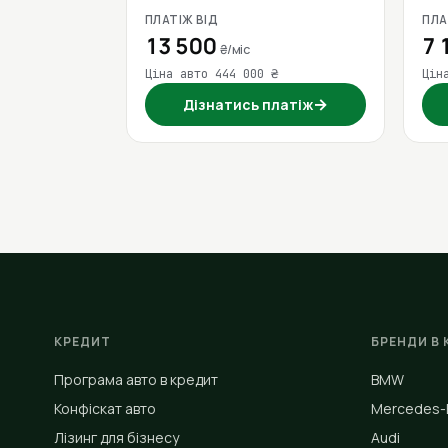
ПЛАТІЖ ВІД
ПЛА
13 500
7 
₴/міс
Ціна авто 444 000 ₴
Цін
→
Дізнатись платіж
КРЕДИТ
БРЕНДИ В 
Програма авто в кредит
BMW
Конфіскат авто
Mercedes-
Лізинг для бізнесу
Audi