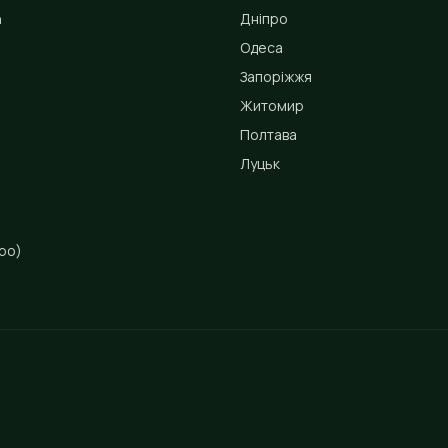
n
Дніпро
Одеса
Запоріжжя
Житомир
Полтава
Луцьк
ро)