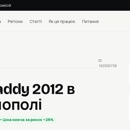
омісій
а
Регіони
Статті
Як це працює
Питання
ID:
160300738
addy 2012
в
нополі
Ціна нижча за ринок ~28%