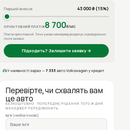
43 000 ₴ (15%)
Перший внесок
8 700
₴/міс
ОРІЄНТОВНИЙ ПЛАТІЖ
Платіж орієнтовний. Точні умови менеджер розрахує індивідуально
після заявки.
Підходить? Залишити заявку →
У наявності зараз —
7 333
авто Volkswagen у кредит
Перевірте, чи схвалять вам
це авто
БЕЗКОШТОВНО · ПОПЕРЕДНЄ РІШЕННЯ ТОГО Ж ДНЯ ·
МЕНЕДЖЕР ПЕРЕДЗВОНИТЬ
Ім'я
(необов'язково)