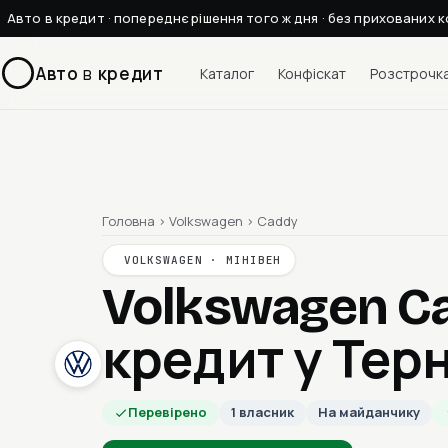
Авто в кредит · попереднє рішення того ж дня · без прихованих к
Авто
в
кредит
Каталог
Конфіскат
Розстрочк
Головна
›
Volkswagen
›
Caddy
VOLKSWAGEN · МІНІВЕН
Volkswagen C
кредит у Тер
Перевірено
1 власник
На майданчику