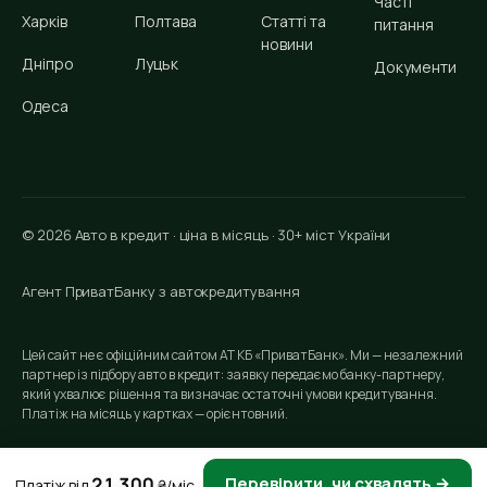
Часті
Харків
Полтава
Статті та
питання
новини
Дніпро
Луцьк
Документи
Одеса
© 2026 Авто в кредит · ціна в місяць · 30+ міст України
Агент ПриватБанку з автокредитування
Цей сайт не є офіційним сайтом АТ КБ «ПриватБанк». Ми — незалежний
партнер із підбору авто в кредит: заявку передаємо банку-партнеру,
який ухвалює рішення та визначає остаточні умови кредитування.
Платіж на місяць у картках — орієнтовний.
21 300
Перевірити, чи схвалять →
Платіж від
₴/міс