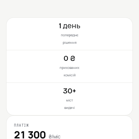
1 день
попереднє
рішення
0 ₴
прихованих
комісій
30+
міст
видачі
ПЛАТІЖ
21 300
₴/міс