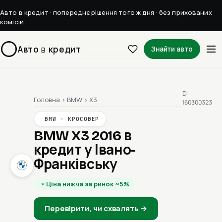
Авто в кредит · попереднє рішення того ж дня · без прихованих
комісій
Авто
в
кредит
Знайти авто
ID:
Головна
›
BMW
›
X3
160300323
BMW · КРОСОВЕР
BMW X3 2016
в
кредит у Івано-
Франківську
Ціна нижча за ринок ~5%
Перевірити, чи схвалять →