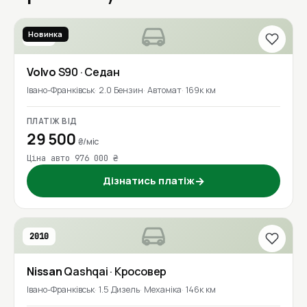
Новинка
2017
Volvo
S90
· Седан
Івано-Франківськ
2.0 Бензин
Автомат
169к км
ПЛАТІЖ ВІД
29 500
₴/міс
Ціна авто 976 000 ₴
Дізнатись платіж
→
2010
Nissan
Qashqai
· Кросовер
Івано-Франківськ
1.5 Дизель
Механіка
146к км