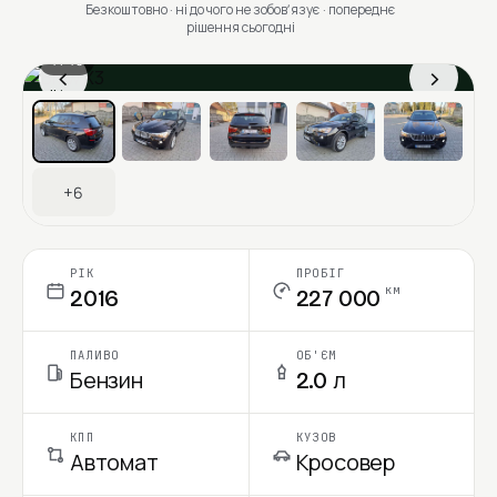
Безкоштовно · ні до чого не зобовʼязує · попереднє
рішення сьогодні
1 / 13
‹
›
Ціна в місяць
+6
РІК
ПРОБІГ
км
2016
227 000
ПАЛИВО
ОБ'ЄМ
Бензин
2.0 л
КПП
КУЗОВ
Автомат
Кросовер