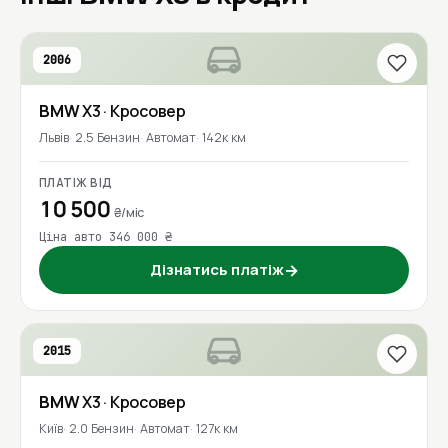
2006
BMW
X3
· Кросовер
Львів
2.5 Бензин
Автомат
142к км
ПЛАТІЖ ВІД
10 500
₴/міс
Ціна авто 346 000 ₴
Дізнатись платіж
→
2015
BMW
X3
· Кросовер
Київ
2.0 Бензин
Автомат
127к км