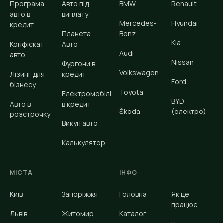
Програма
Авто під
BMW
Renault
авто в
виплату
Mercedes-
Hyundai
кредит
Планета
Benz
Kia
Конфіскат
Авто
Audi
авто
Nissan
Фургони в
Volkswagen
Лізинг для
кредит
Ford
бізнесу
Toyota
Електромобілі
BYD
Авто в
в кредит
Škoda
(електро)
розстрочку
Викуп авто
Калькулятор
МІСТА
ІНФО
Київ
Запоріжжя
Головна
Як це
працює
Львів
Житомир
Каталог