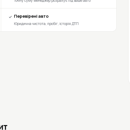
Точну суму менеджер розрахує під ваше авто
Перевірені авто
Юридична чистота, пробіг, історія ДТП
ит