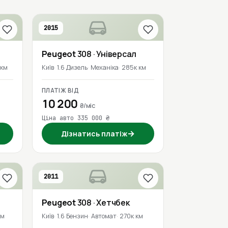
2015
Peugeot
308
· Універсал
 км
Київ
1.6 Дизель
Механіка
285к км
ПЛАТІЖ ВІД
10 200
₴/міс
Ціна авто 335 000 ₴
→
Дізнатись платіж
2011
Peugeot
308
· Хетчбек
км
Київ
1.6 Бензин
Автомат
270к км