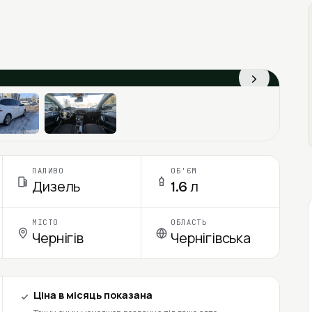
›
ПАЛИВО
ОБ'ЄМ
Дизель
1.6 л
МІСТО
ОБЛАСТЬ
Чернігів
Чернігівська
Ціна в місяць показана