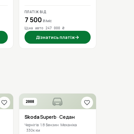
ПЛАТІЖ ВІД
7 500
₴/міс
Ціна авто 247 000 ₴
→
Дізнатись платіж
2008
Skoda
Superb
· Седан
Чернігів
1.8 Бензин
Механіка
330к км