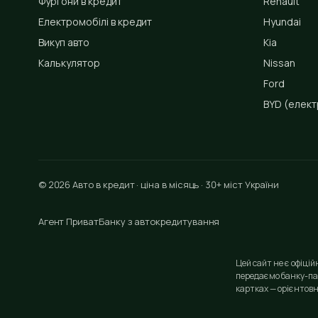
Фургони в кредит
Renault
Електромобілі в кредит
Hyundai
Викуп авто
Kia
Калькулятор
Nissan
Ford
BYD
(елект
© 2026 Авто в кредит · ціна в місяць · 30+ міст України
Агент ПриватБанку з автокредитування
Цей сайт не є офіці
передаємо банку-па
картках — орієнтовн