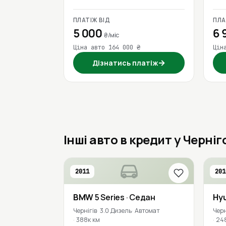
ПЛАТІЖ ВІД
ПЛА
5 000
6 
₴/міс
Ціна авто 164 000 ₴
Цін
→
Дізнатись платіж
Інші авто в кредит у Черніг
2011
201
BMW
5 Series
· Седан
Hy
Чернігів
3.0 Дизель
Автомат
Черн
388к км
24