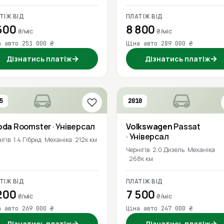
ТІЖ ВІД
ПЛАТІЖ ВІД
600
8 800
₴/міс
₴/міс
а авто 251 000 ₴
Ціна авто 289 000 ₴
→
→
Дізнатись платіж
Дізнатись платіж
5
2010
oda
Roomster
· Універсал
Volkswagen
Passat
· Універсал
ігів
1.4 Гібрид
Механіка
212к км
Чернігів
2.0 Дизель
Механіка
268к км
ТІЖ ВІД
ПЛАТІЖ ВІД
200
7 500
₴/міс
₴/міс
а авто 269 000 ₴
Ціна авто 247 000 ₴
→
→
Дізнатись платіж
Дізнатись платіж