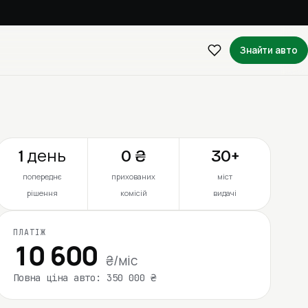
Знайти авто
1 день
0 ₴
30+
попереднє
прихованих
міст
рішення
комісій
видачі
ПЛАТІЖ
10 600
₴/міс
Повна ціна авто: 350 000 ₴