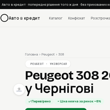
Авто в кредит · попереднє рішення того ж дня · без прихованих к
Авто
в
кредит
Каталог
Конфіскат
Розстрочк
Головна
›
Peugeot
›
308
PEUGEOT · УНІВЕРСАЛ
Peugeot 308 
у Чернігові
Перевірено
Ціна нижча за ринок ~8%