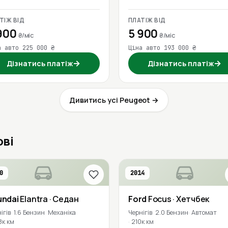
ТІЖ ВІД
ПЛАТІЖ ВІД
900
5 900
₴/міс
₴/міс
а авто 225 000 ₴
Ціна авто 193 000 ₴
→
→
Дізнатись платіж
Дізнатись платіж
Дивитись усі Peugeot →
ові
0
2014
undai
Elantra
· Седан
Ford
Focus
· Хетчбек
ігів
1.6 Бензин
Механіка
Чернігів
2.0 Бензин
Автомат
8к км
210к км