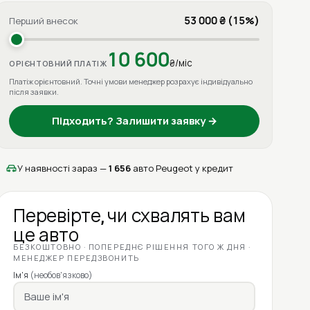
53 000 ₴ (15%)
Перший внесок
10 600
₴/міс
ОРІЄНТОВНИЙ ПЛАТІЖ
Платіж орієнтовний. Точні умови менеджер розрахує індивідуально
після заявки.
Підходить? Залишити заявку →
У наявності зараз —
1 656
авто Peugeot у кредит
Перевірте, чи схвалять вам
це авто
БЕЗКОШТОВНО · ПОПЕРЕДНЄ РІШЕННЯ ТОГО Ж ДНЯ ·
МЕНЕДЖЕР ПЕРЕДЗВОНИТЬ
Ім'я
(необов'язково)