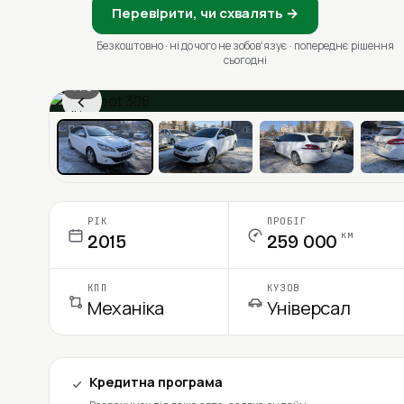
Перевірити, чи схвалять →
Безкоштовно · ні до чого не зобовʼязує · попереднє рішення
сьогодні
1 / 6
‹
Ціна в місяць
РІК
ПРОБІГ
км
2015
259 000
КПП
КУЗОВ
Механіка
Універсал
Кредитна програма