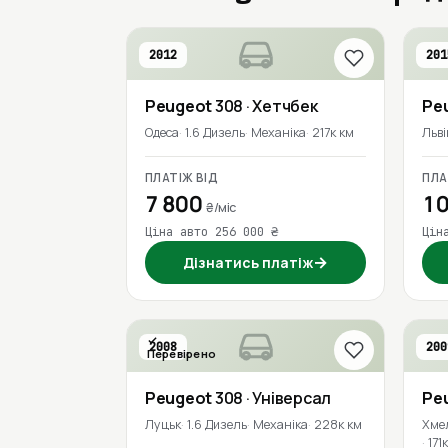
2012
201
Peugeot
308
· Хетчбек
Pe
Одеса
1.6 Дизель
Механіка
217к км
Льві
ПЛАТІЖ ВІД
ПЛА
7 800
10
₴/міс
Ціна авто 256 000 ₴
Цін
→
Дізнатись платіж
2008
200
Перевірено
Peugeot
308
· Універсал
Pe
Луцьк
1.6 Дизель
Механіка
228к км
Хме
171