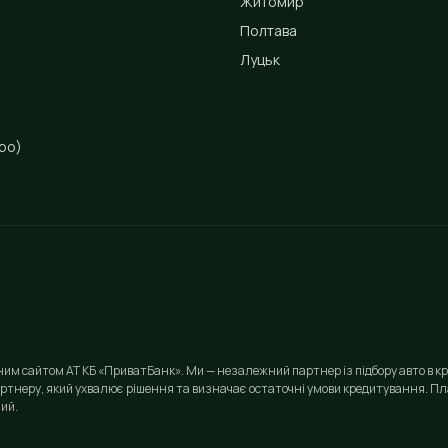
Житомир
Полтава
Луцьк
ро)
йним сайтом АТ КБ «ПриватБанк». Ми — незалежний партнер із підбору авто в кр
ртнеру, який ухвалює рішення та визначає остаточні умови кредитування. Пла
ий.