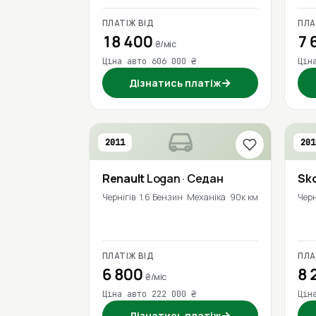
ПЛАТІЖ ВІД
ПЛА
18 400
7 
₴/міс
Ціна авто 606 000 ₴
Цін
→
Дізнатись платіж
2011
201
Renault
Logan
· Седан
Sk
Чернігів
1.6 Бензин
Механіка
90к км
Черн
ПЛАТІЖ ВІД
ПЛА
6 800
8 
₴/міс
Ціна авто 222 000 ₴
Цін
→
Дізнатись платіж