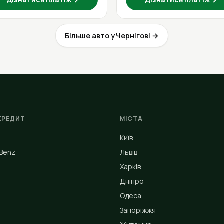
Більше авто у Чернігові →
КРЕДИТ
МІСТА
Київ
Benz
Львів
Харків
n
Дніпро
Одеса
Запоріжжя