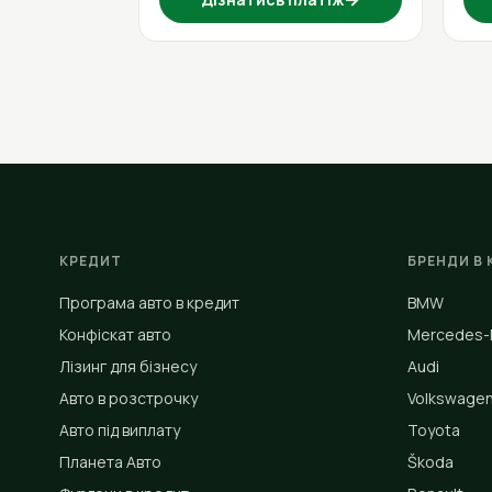
КРЕДИТ
БРЕНДИ В 
Програма авто в кредит
BMW
Конфіскат авто
Mercedes-
Лізинг для бізнесу
Audi
Авто в розстрочку
Volkswage
Авто під виплату
Toyota
Планета Авто
Škoda