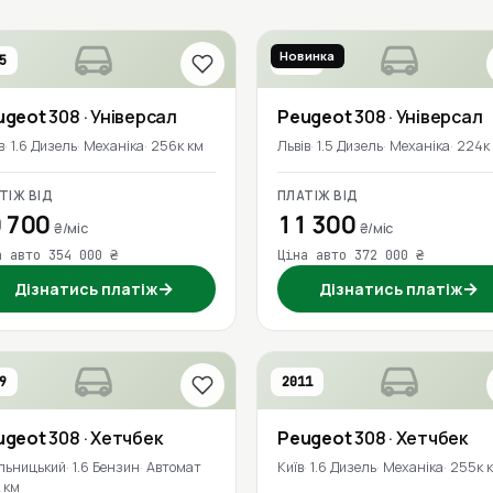
Новинка
5
2018
ugeot
308
· Універсал
Peugeot
308
· Універсал
в
1.6 Дизель
Механіка
256к км
Львів
1.5 Дизель
Механіка
224к
ТІЖ ВІД
ПЛАТІЖ ВІД
 700
11 300
₴/міс
₴/міс
а авто 354 000 ₴
Ціна авто 372 000 ₴
→
→
Дізнатись платіж
Дізнатись платіж
9
2011
ugeot
308
· Хетчбек
Peugeot
308
· Хетчбек
льницький
1.6 Бензин
Автомат
Київ
1.6 Дизель
Механіка
255к 
к км