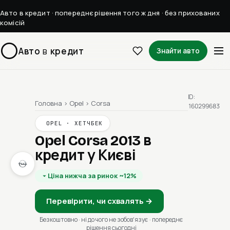
Авто в кредит · попереднє рішення того ж дня · без прихованих
комісій
Авто
в
кредит
Знайти авто
ID:
Головна
›
Opel
›
Corsa
160299683
OPEL · ХЕТЧБЕК
Opel Corsa 2013
в
кредит у Києві
Ціна нижча за ринок ~12%
Перевірити, чи схвалять →
Безкоштовно · ні до чого не зобовʼязує · попереднє
рішення сьогодні