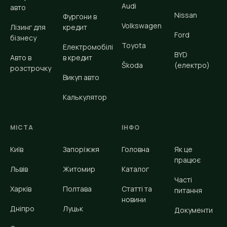
Audi
авто
Nissan
Фургони в
Volkswagen
Лізинг для
кредит
Ford
бізнесу
Toyota
Електромобілі
BYD
Авто в
в кредит
Škoda
(електро)
розстрочку
Викуп авто
Калькулятор
МІСТА
ІНФО
Київ
Запоріжжя
Головна
Як це
працює
Львів
Житомир
Каталог
Часті
Харків
Полтава
Статті та
питання
новини
Дніпро
Луцьк
Документи