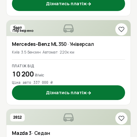
Дізнатись платіж
→
2007
Перевірено
Mercedes-Benz
ML 350
· Універсал
Київ
3.5 Бензин
Автомат
220к км
ПЛАТІЖ ВІД
10 200
₴/міс
Ціна авто 337 000 ₴
Дізнатись платіж
→
2012
Mazda
3
· Седан