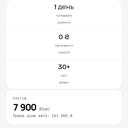
1 день
попереднє
рішення
0 ₴
прихованих
комісій
30+
міст
видачі
ПЛАТІЖ
7 900
₴/міс
Повна ціна авто: 261 000 ₴