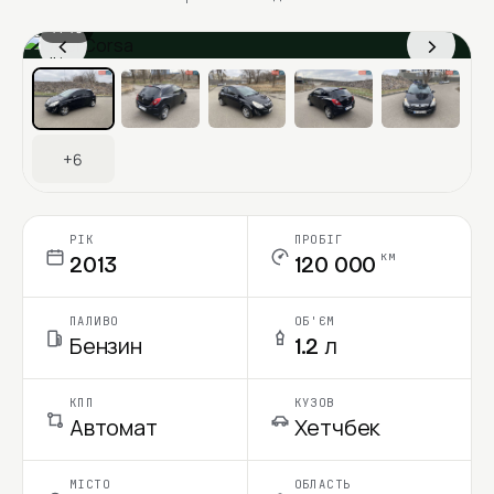
1 / 13
‹
›
Ціна в місяць
+6
РІК
ПРОБІГ
км
2013
120 000
ПАЛИВО
ОБ'ЄМ
Бензин
1.2 л
КПП
КУЗОВ
Автомат
Хетчбек
МІСТО
ОБЛАСТЬ