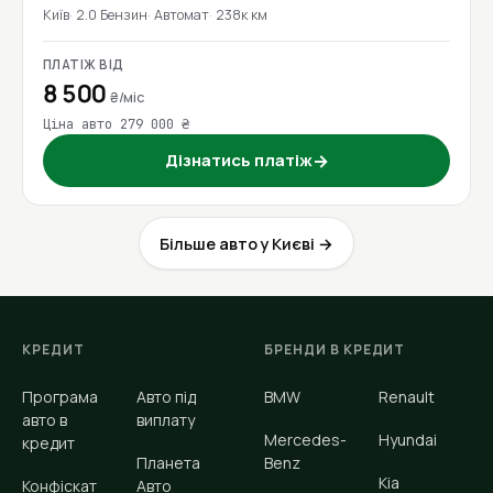
Київ
2.0 Бензин
Автомат
238к км
ПЛАТІЖ ВІД
8 500
₴/міс
Ціна авто 279 000 ₴
Дізнатись платіж
→
Більше авто у Києві →
КРЕДИТ
БРЕНДИ В КРЕДИТ
Програма
Авто під
BMW
Renault
авто в
виплату
Mercedes-
Hyundai
кредит
Планета
Benz
Kia
Конфіскат
Авто