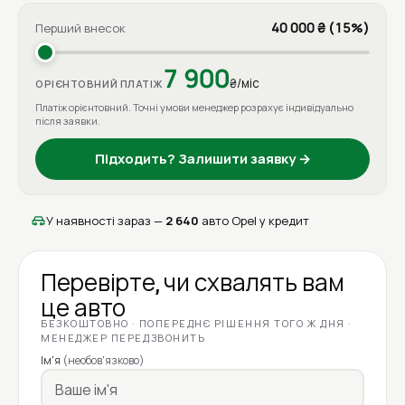
40 000 ₴ (15%)
Перший внесок
7 900
₴/міс
ОРІЄНТОВНИЙ ПЛАТІЖ
Платіж орієнтовний. Точні умови менеджер розрахує індивідуально
після заявки.
Підходить? Залишити заявку →
У наявності зараз —
2 640
авто Opel у кредит
Перевірте, чи схвалять вам
це авто
БЕЗКОШТОВНО · ПОПЕРЕДНЄ РІШЕННЯ ТОГО Ж ДНЯ ·
МЕНЕДЖЕР ПЕРЕДЗВОНИТЬ
Ім'я
(необов'язково)