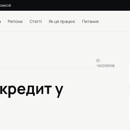
омісій
а
Регіони
Статті
Як це працює
Питання
ID:
160299598
 кредит у