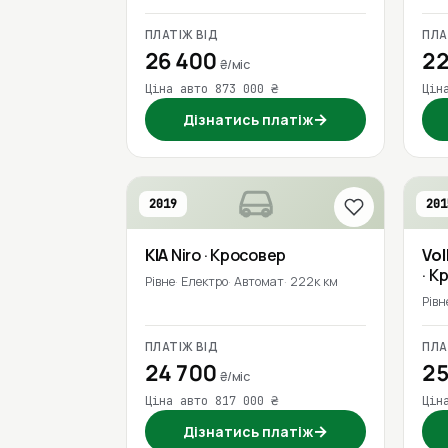
ПЛАТІЖ ВІД
ПЛА
26 400
22
₴/міс
Ціна авто 873 000 ₴
Цін
→
Дізнатись платіж
2019
201
KIA
Niro
· Кросовер
Vo
· К
Рівне
Електро
Автомат
222к км
Рівн
ПЛАТІЖ ВІД
ПЛА
24 700
25
₴/міс
Ціна авто 817 000 ₴
Цін
→
Дізнатись платіж