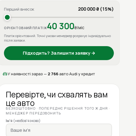
200 000 ₴ (15%)
Перший внесок
40 300
₴/міс
ОРІЄНТОВНИЙ ПЛАТІЖ
Платіж орієнтовний. Точні умови менеджер розрахує індивідуально
після заявки.
Підходить? Залишити заявку →
У наявності зараз —
2 766
авто Audi у кредит
Перевірте, чи схвалять вам
це авто
БЕЗКОШТОВНО · ПОПЕРЕДНЄ РІШЕННЯ ТОГО Ж ДНЯ ·
МЕНЕДЖЕР ПЕРЕДЗВОНИТЬ
Ім'я
(необов'язково)