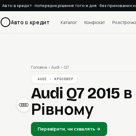
Авто в кредит · попереднє рішення того ж дня · без прихованих к
Авто
в
кредит
Каталог
Конфіскат
Розстрочк
Головна
›
Audi
›
Q7
AUDI · КРОСОВЕР
Audi Q7 2015
в
Рівному
Перевірити, чи схвалять →