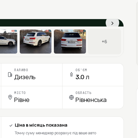
›
+6
ПАЛИВО
ОБ'ЄМ
Дизель
3.0 л
МІСТО
ОБЛАСТЬ
Рівне
Рівненська
Ціна в місяць показана
Точну суму менеджер розрахує під ваше авто