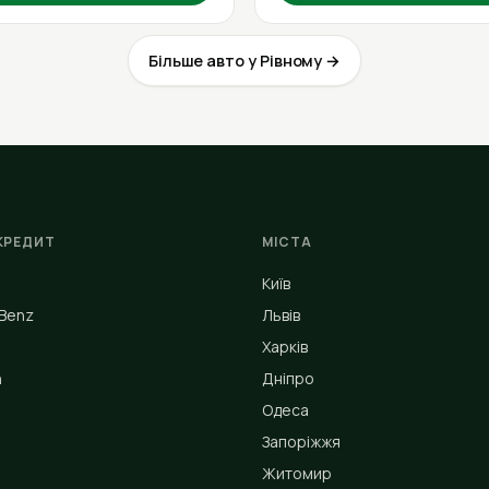
Більше авто у Рівному →
КРЕДИТ
МІСТА
Київ
Benz
Львів
Харків
n
Дніпро
Одеса
Запоріжжя
Житомир