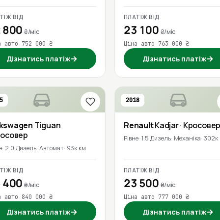
ТІЖ ВІД
ПЛАТІЖ ВІД
 800
23 100
₴/міс
₴/міс
а авто 752 000 ₴
Ціна авто 763 000 ₴
→
→
Дізнатись платіж
Дізнатись платіж
5
2018
lkswagen
Tiguan
Renault
Kadjar
· Кросове
росовер
Рівне
1.5 Дизель
Механіка
302к
е
2.0 Дизель
Автомат
93к км
ТІЖ ВІД
ПЛАТІЖ ВІД
 400
23 500
₴/міс
₴/міс
а авто 840 000 ₴
Ціна авто 777 000 ₴
→
→
Дізнатись платіж
Дізнатись платіж