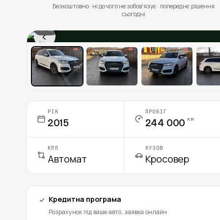
Безкоштовно · ні до чого не зобовʼязує · попереднє рішення
сьогодні
1 / 13
‹
Ціна в місяць
РІК
ПРОБІГ
км
2015
244 000
КПП
КУЗОВ
Автомат
Кросовер
Кредитна програма
Розрахунок під ваше авто, заявка онлайн