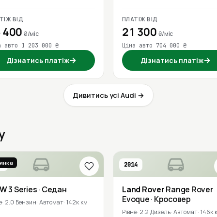
ТІЖ ВІД
ПЛАТІЖ ВІД
 400
21 300
₴/міс
₴/міс
а авто 1 203 000 ₴
Ціна авто 704 000 ₴
→
→
Дізнатись платіж
Дізнатись платіж
Дивитись усі Audi →
у
инка
6
2014
MW
3 Series
· Седан
Land Rover
Range Rover
Evoque
· Кросовер
е
2.0 Бензин
Автомат
142к км
Рівне
2.2 Дизель
Автомат
146к 