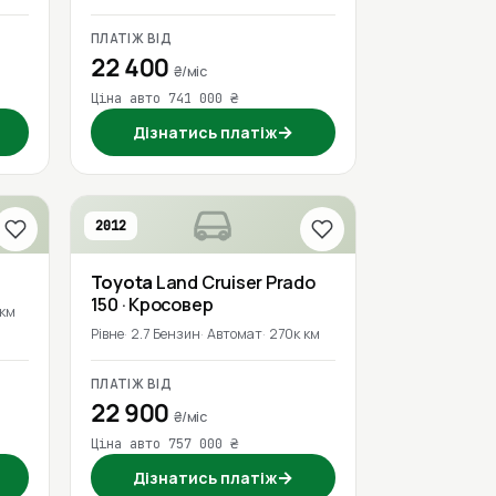
ПЛАТІЖ ВІД
22 400
₴/міс
Ціна авто 741 000 ₴
→
Дізнатись платіж
2012
р
Toyota
Land Cruiser Prado
150
· Кросовер
 км
Рівне
2.7 Бензин
Автомат
270к км
ПЛАТІЖ ВІД
22 900
₴/міс
Ціна авто 757 000 ₴
→
Дізнатись платіж