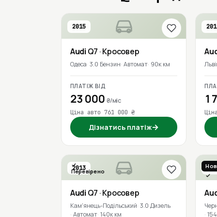
2015
201
Audi
Q7
· Кросовер
Aud
Одеса
3.0 Бензин
Автомат
90к км
Льві
ПЛАТІЖ ВІД
ПЛА
23 000
17
₴/міс
Ціна авто 761 000 ₴
Цін
→
Дізнатись платіж
Нов
2013
201
Перевірено
Пер
Audi
Q7
· Кросовер
Aud
Кам'янець-Подільський
3.0 Дизель
Черн
Автомат
140к км
154