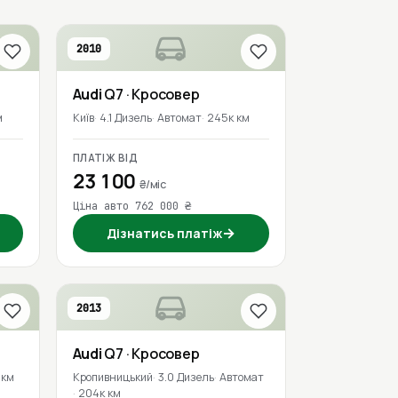
2010
Audi
Q7
· Кросовер
м
Київ
4.1 Дизель
Автомат
245к км
ПЛАТІЖ ВІД
23 100
₴/міс
Ціна авто 762 000 ₴
→
Дізнатись платіж
2013
Audi
Q7
· Кросовер
 км
Кропивницький
3.0 Дизель
Автомат
204к км