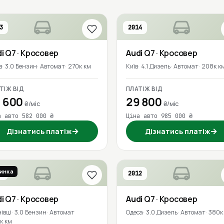
3
2014
i
Q7
· Кросовер
Audi
Q7
· Кросовер
в
3.0 Бензин
Автомат
270к км
Київ
4.1 Дизель
Автомат
208к к
ТІЖ ВІД
ПЛАТІЖ ВІД
 600
29 800
₴/міс
₴/міс
а авто 582 000 ₴
Ціна авто 985 000 ₴
→
→
Дізнатись платіж
Дізнатись платіж
инка
7
2012
евірено
i
Q7
· Кросовер
Audi
Q7
· Кросовер
івці
3.0 Бензин
Автомат
Одеса
3.0 Дизель
Автомат
380к
к км