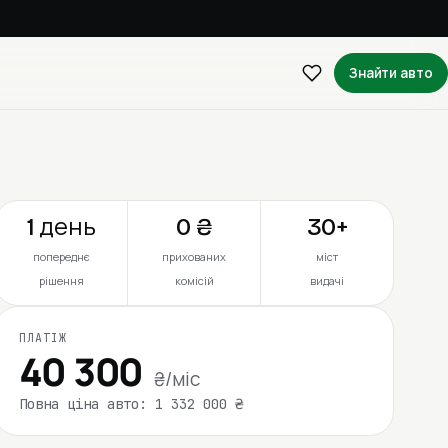
Знайти авто
1 день
0 ₴
30+
попереднє
прихованих
міст
рішення
комісій
видачі
ПЛАТІЖ
40 300
₴/міс
Повна ціна авто: 1 332 000 ₴