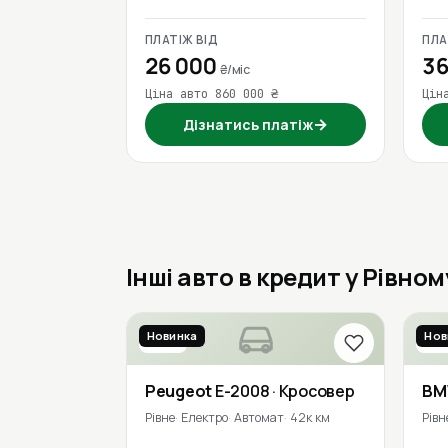
ПЛАТІЖ ВІД
ПЛА
26 000
36
₴/міс
Ціна авто 860 000 ₴
Цін
→
Дізнатись платіж
Інші авто в кредит у Рівном
Новинка
Нов
2023
201
Peugeot
E-2008
· Кросовер
B
Рівне
Електро
Автомат
42к км
Рівн