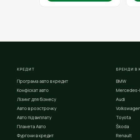
КРЕДИТ
БРЕНДИ В 
Програма авто в кредит
BMW
Конфіскат авто
Mercedes-
Лізинг для бізнесу
Audi
Авто в розстрочку
Volkswage
Авто під виплату
Toyota
Планета Авто
Škoda
Фургони в кредит
Renault