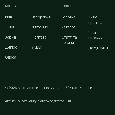
МІСТА
ІНФО
Київ
Запоріжжя
Головна
Як це
працює
Львів
Житомир
Каталог
Часті
Харків
Полтава
Статті та
питання
новини
Дніпро
Луцьк
Документи
Одеса
© 2026 Авто в кредит · ціна в місяць · 30+ міст України
Агент ПриватБанку з автокредитування