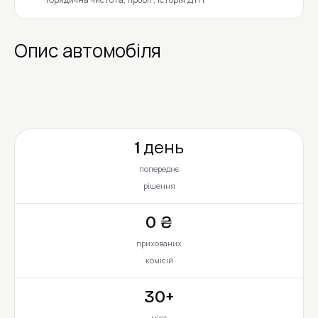
Опис автомобіля
1 день
попереднє
рішення
0 ₴
прихованих
комісій
30+
міст