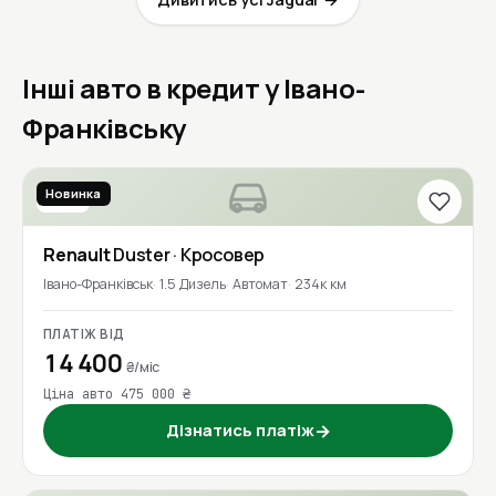
Інші авто в кредит у Івано-
Франківську
Новинка
2018
Renault
Duster
· Кросовер
Івано-Франківськ
1.5 Дизель
Автомат
234к км
ПЛАТІЖ ВІД
14 400
₴/міс
Ціна авто 475 000 ₴
Дізнатись платіж
→