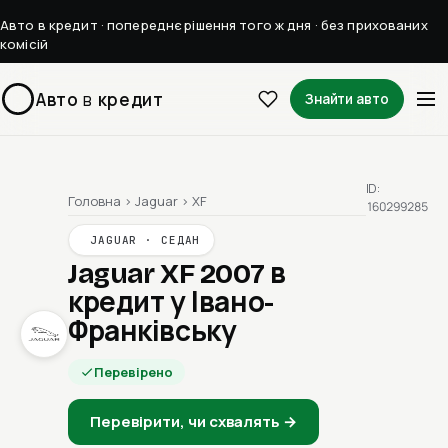
Авто в кредит · попереднє рішення того ж дня · без прихованих
комісій
Авто
в
кредит
Знайти авто
ID:
Головна
›
Jaguar
›
XF
160299285
JAGUAR · СЕДАН
Jaguar XF 2007
в
кредит у Івано-
Франківську
Перевірено
Перевірити, чи схвалять →