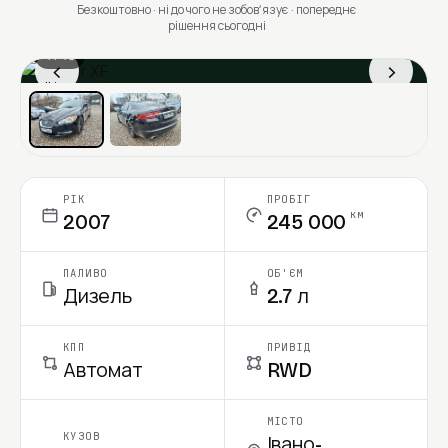
Безкоштовно · ні до чого не зобовʼязує · попереднє
рішення сьогодні
1 / 13
‹
›
Ціна в місяць
РІК
ПРОБІГ
км
2007
245 000
ПАЛИВО
ОБ'ЄМ
Дизель
2.7 л
КПП
ПРИВІД
Автомат
RWD
МІСТО
КУЗОВ
Івано-