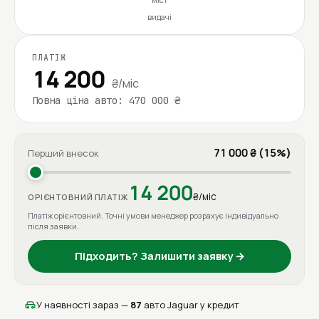
видачі
ПЛАТІЖ
14 200
₴/міс
Повна ціна авто: 470 000 ₴
71 000 ₴ (15%)
Перший внесок
14 200
₴/міс
ОРІЄНТОВНИЙ ПЛАТІЖ
Платіж орієнтовний. Точні умови менеджер розрахує індивідуально
після заявки.
Підходить? Залишити заявку →
У наявності зараз —
87
авто Jaguar у кредит