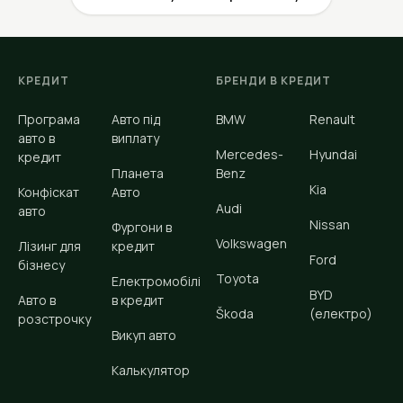
КРЕДИТ
БРЕНДИ В КРЕДИТ
Програма
Авто під
BMW
Renault
авто в
виплату
Mercedes-
Hyundai
кредит
Планета
Benz
Kia
Конфіскат
Авто
Audi
авто
Nissan
Фургони в
Volkswagen
Лізинг для
кредит
Ford
бізнесу
Toyota
Електромобілі
BYD
Авто в
в кредит
Škoda
(електро)
розстрочку
Викуп авто
Калькулятор