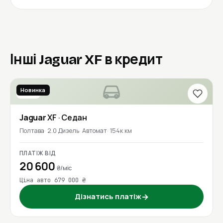
Інші Jaguar XF в кредит
Новинка
2016
Jaguar
XF
· Седан
Полтава
2.0 Дизель
Автомат
154к км
ПЛАТІЖ ВІД
20 600
₴/міс
Ціна авто 679 000 ₴
Дізнатись платіж
→