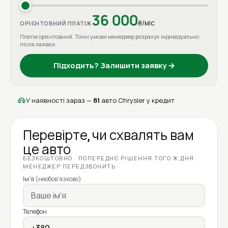
36 000
₴/міс
ОРІЄНТОВНИЙ ПЛАТІЖ
Платіж орієнтовний. Точні умови менеджер розрахує індивідуально
після заявки.
Підходить? Залишити заявку →
У наявності зараз —
81
авто Chrysler у кредит
Перевірте, чи схвалять вам
це авто
БЕЗКОШТОВНО · ПОПЕРЕДНЄ РІШЕННЯ ТОГО Ж ДНЯ ·
МЕНЕДЖЕР ПЕРЕДЗВОНИТЬ
Ім'я
(необов'язково)
Телефон