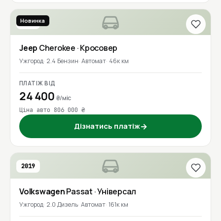
Новинка
2020
Jeep
Cherokee
· Кросовер
Ужгород
2.4 Бензин
Автомат
46к км
ПЛАТІЖ ВІД
24 400
₴/міс
Ціна авто 806 000 ₴
Дізнатись платіж
→
2019
Volkswagen
Passat
· Універсал
Ужгород
2.0 Дизель
Автомат
161к км