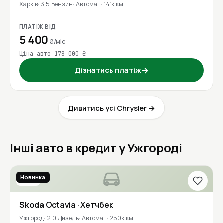
Харків
3.5 Бензин
Автомат
141к км
ПЛАТІЖ ВІД
5 400
₴/міс
Ціна авто 178 000 ₴
Дізнатись платіж
→
Дивитись усі Chrysler →
Інші авто в кредит у Ужгороді
Новинка
2020
Skoda
Octavia
· Хетчбек
Ужгород
2.0 Дизель
Автомат
250к км