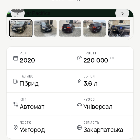
1 / 6
‹
›
Ціна в місяць
РІК
ПРОБІГ
км
2020
220 000
ПАЛИВО
ОБ'ЄМ
Гібрид
3.6 л
КПП
КУЗОВ
Автомат
Універсал
МІСТО
ОБЛАСТЬ
Ужгород
Закарпатська