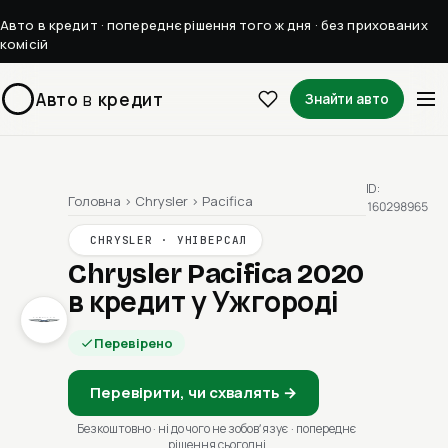
Авто в кредит · попереднє рішення того ж дня · без прихованих
комісій
Авто
в
кредит
Знайти авто
ID:
Головна
›
Chrysler
›
Pacifica
160298965
CHRYSLER · УНІВЕРСАЛ
Chrysler Pacifica 2020
в кредит у Ужгороді
Перевірено
Перевірити, чи схвалять →
Безкоштовно · ні до чого не зобовʼязує · попереднє
рішення сьогодні