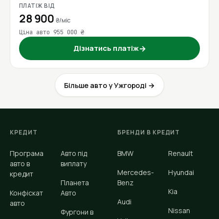
ПЛАТІЖ ВІД
28 900
₴/міс
Ціна авто 955 000 ₴
Дізнатись платіж
→
Більше авто у Ужгороді →
КРЕДИТ
БРЕНДИ В КРЕДИТ
Програма
Авто під
BMW
Renault
авто в
виплату
Mercedes-
Hyundai
кредит
Планета
Benz
Kia
Конфіскат
Авто
Audi
авто
Nissan
Фургони в