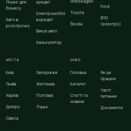
Volkswagen
Лізинг для
кредит
Ford
бізнесу
Toyota
Електромобілі
BYD
Авто в
в кредит
Škoda
(електро)
розстрочку
Викуп авто
Калькулятор
МІСТА
ІНФО
Київ
Запоріжжя
Головна
Як це
працює
Львів
Житомир
Каталог
Часті
Харків
Полтава
Статті та
питання
новини
Дніпро
Луцьк
Документи
Одеса