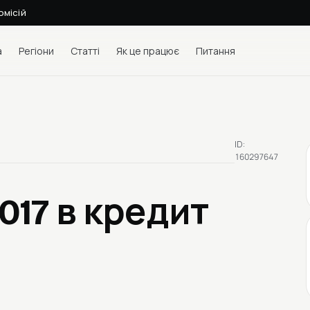
омісій
а
Регіони
Статті
Як це працює
Питання
ID:
160297647
2017
в кредит