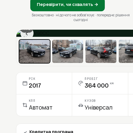
Перевірити, чи схвалять →
Безкоштовно · ні до чого не зобовʼязує · попереднє рішення
сьогодні
1 / 6
‹
Ціна в місяць
РІК
ПРОБІГ
км
2017
364 000
КПП
КУЗОВ
Автомат
Універсал
Кредитна програма