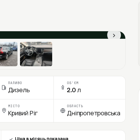
›
ПАЛИВО
ОБ'ЄМ
Дизель
2.0 л
МІСТО
ОБЛАСТЬ
Кривий Ріг
Дніпропетровська
Ціна в місяць показана