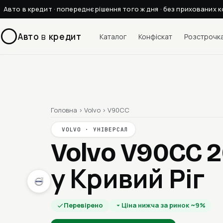
Авто в кредит · попереднє рішення того ж дня · без прихованих к
Авто
в
кредит
Каталог
Конфіскат
Розстрочк
Головна
›
Volvo
›
V90CC
VOLVO · УНІВЕРСАЛ
Volvo V90CC 
у Кривий Ріг
Перевірено
Ціна нижча за ринок ~9%