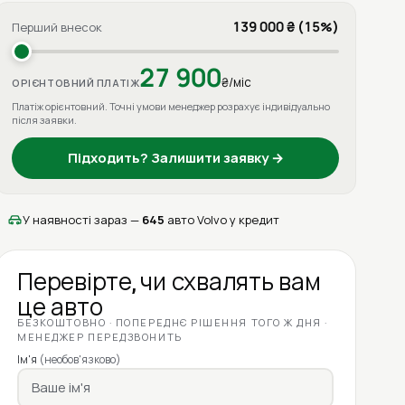
139 000 ₴ (15%)
Перший внесок
27 900
₴/міс
ОРІЄНТОВНИЙ ПЛАТІЖ
Платіж орієнтовний. Точні умови менеджер розрахує індивідуально
після заявки.
Підходить? Залишити заявку →
У наявності зараз —
645
авто Volvo у кредит
Перевірте, чи схвалять вам
це авто
БЕЗКОШТОВНО · ПОПЕРЕДНЄ РІШЕННЯ ТОГО Ж ДНЯ ·
МЕНЕДЖЕР ПЕРЕДЗВОНИТЬ
Ім'я
(необов'язково)