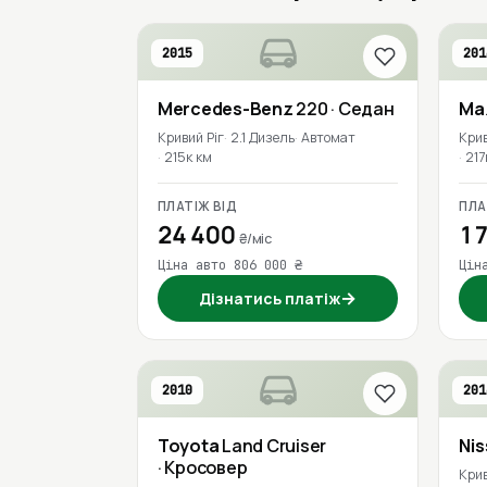
2015
201
Mercedes-Benz
220
· Седан
Ma
Кривий Ріг
2.1 Дизель
Автомат
Крив
215к км
217
ПЛАТІЖ ВІД
ПЛА
24 400
17
₴/міс
Ціна авто 806 000 ₴
Цін
→
Дізнатись платіж
2010
201
Toyota
Land Cruiser
Ni
· Кросовер
Крив