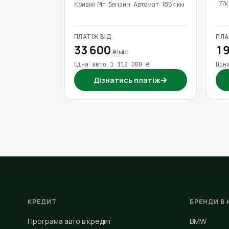
77к
Кривий Ріг
Бензин
Автомат
185к км
ПЛАТІЖ ВІД
ПЛА
33 600
19
₴/міс
Ціна авто 1 112 000 ₴
Цін
→
Дізнатись платіж
КРЕДИТ
БРЕНДИ В 
Програма авто в кредит
BMW