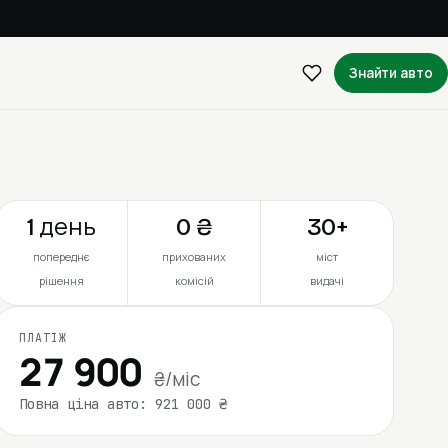
Знайти авто
1 день
0 ₴
30+
попереднє
прихованих
міст
рішення
комісій
видачі
ПЛАТІЖ
27 900
₴/міс
Повна ціна авто: 921 000 ₴