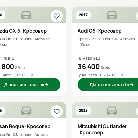
4
2017
zda
CX-5
· Кросовер
Audi
Q5
· Кросовер
ий Ріг
2.0 Бензин
Автомат
Кривий Ріг
2.0 Бензин
Автомат
к км
81к км
ТІЖ ВІД
ПЛАТІЖ ВІД
 800
36 400
₴/міс
₴/міс
а авто 587 000 ₴
Ціна авто 1 203 000 ₴
→
→
Дізнатись платіж
Дізнатись платіж
6
2019
ssan
Rogue
· Кросовер
Mitsubishi
Outlander
· Кросовер
ий Ріг
2.5 Бензин
Автомат