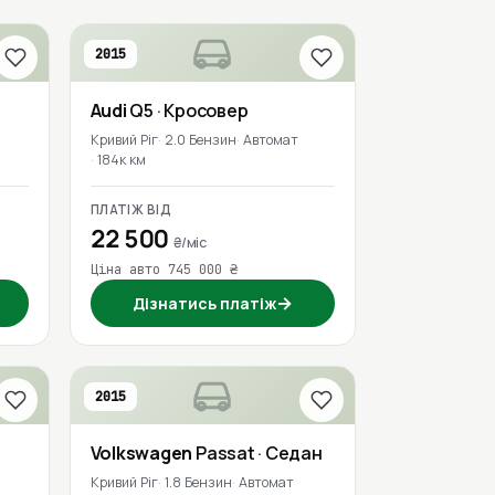
2015
Audi
Q5
· Кросовер
Кривий Ріг
2.0 Бензин
Автомат
184к км
ПЛАТІЖ ВІД
22 500
₴/міс
Ціна авто 745 000 ₴
→
Дізнатись платіж
2015
Volkswagen
Passat
· Седан
Кривий Ріг
1.8 Бензин
Автомат