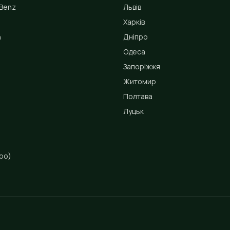
Benz
Львів
Харків
n
Дніпро
Одеса
Запоріжжя
Житомир
Полтава
Луцьк
ро)