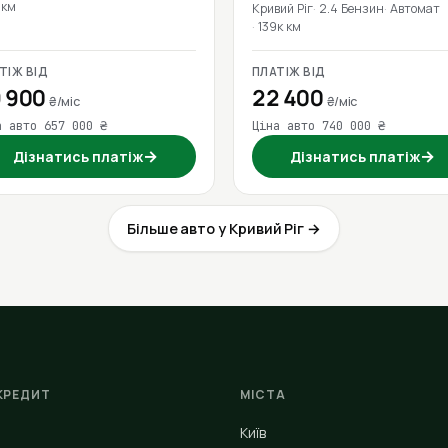
 км
Кривий Ріг
2.4 Бензин
Автомат
139к км
ТІЖ ВІД
ПЛАТІЖ ВІД
 900
22 400
₴/міс
₴/міс
а авто 657 000 ₴
Ціна авто 740 000 ₴
→
→
Дізнатись платіж
Дізнатись платіж
Більше авто у Кривий Ріг →
КРЕДИТ
МІСТА
Київ