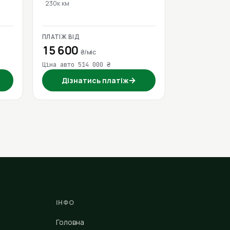
230к км
ПЛАТІЖ ВІД
15 600
₴/міс
Ціна авто 514 000 ₴
→
Дізнатись платіж
ІНФО
Головна