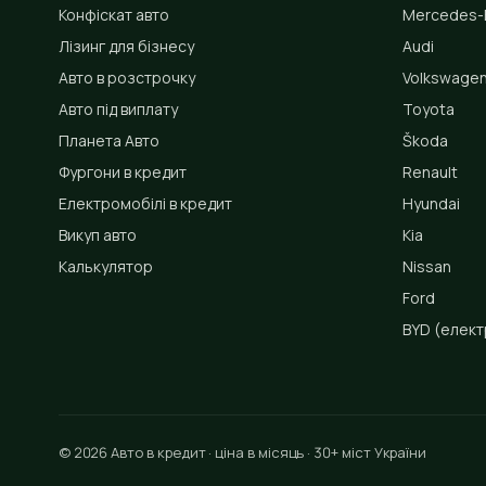
Конфіскат авто
Mercedes-
Лізинг для бізнесу
Audi
Авто в розстрочку
Volkswage
Авто під виплату
Toyota
Планета Авто
Škoda
Фургони в кредит
Renault
Електромобілі в кредит
Hyundai
Викуп авто
Kia
Калькулятор
Nissan
Ford
BYD
(елект
© 2026 Авто в кредит · ціна в місяць · 30+ міст України