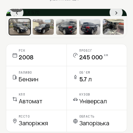
1 / 6
‹
›
Ціна в місяць
РІК
ПРОБІГ
км
2008
245 000
ПАЛИВО
ОБ'ЄМ
Бензин
5.7 л
КПП
КУЗОВ
Автомат
Універсал
МІСТО
ОБЛАСТЬ
Запоріжжя
Запорізька