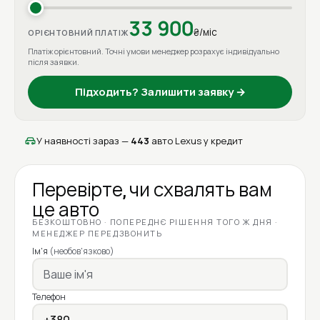
33 900
₴/міс
ОРІЄНТОВНИЙ ПЛАТІЖ
Платіж орієнтовний. Точні умови менеджер розрахує індивідуально
після заявки.
Підходить? Залишити заявку →
У наявності зараз —
443
авто Lexus у кредит
Перевірте, чи схвалять вам
це авто
БЕЗКОШТОВНО · ПОПЕРЕДНЄ РІШЕННЯ ТОГО Ж ДНЯ ·
МЕНЕДЖЕР ПЕРЕДЗВОНИТЬ
Ім'я
(необов'язково)
Телефон