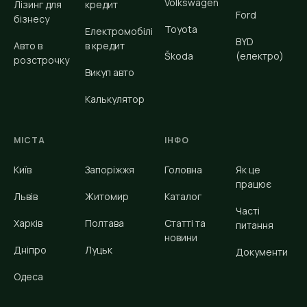
Volkswagen
Лізинг для
кредит
Ford
бізнесу
Toyota
Електромобілі
BYD
Авто в
в кредит
Škoda
(електро)
розстрочку
Викуп авто
Калькулятор
МІСТА
ІНФО
Київ
Запоріжжя
Головна
Як це
працює
Львів
Житомир
Каталог
Часті
Харків
Полтава
Статті та
питання
новини
Дніпро
Луцьк
Документи
Одеса