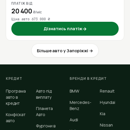
ПЛАТІЖ ВІД
20 400
₴/міс
Ціна авто 673 000 ₴
Дізнатись платіж
→
Більше авто у Запоріжжі →
КРЕДИТ
БРЕНДИ В КРЕДИТ
Програма
Авто під
BMW
Renault
авто в
виплату
Mercedes-
Hyundai
кредит
Планета
Benz
Kia
Конфіскат
Авто
Audi
авто
Nissan
Фургони в