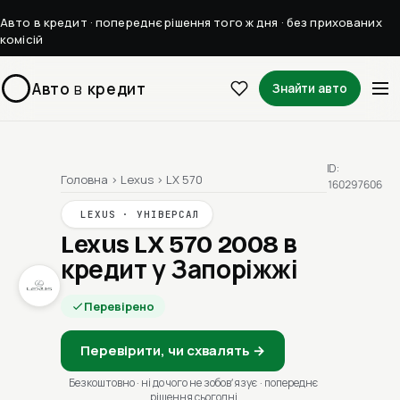
Авто в кредит · попереднє рішення того ж дня · без прихованих
комісій
Авто
в
кредит
Знайти авто
ID:
Головна
›
Lexus
›
LX 570
160297606
LEXUS · УНІВЕРСАЛ
Lexus LX 570 2008
в
кредит у Запоріжжі
Перевірено
Перевірити, чи схвалять →
Безкоштовно · ні до чого не зобовʼязує · попереднє
рішення сьогодні