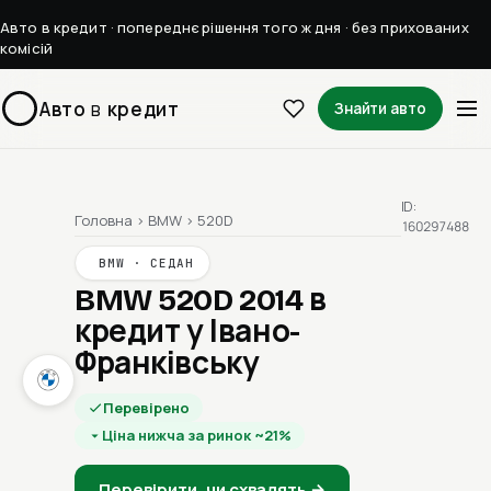
Авто в кредит · попереднє рішення того ж дня · без прихованих
комісій
Авто
в
кредит
Знайти авто
ID:
Головна
›
BMW
›
520D
160297488
BMW · СЕДАН
BMW 520D 2014
в
кредит у Івано-
Франківську
Перевірено
Ціна нижча за ринок ~21%
Перевірити, чи схвалять →