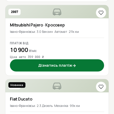
2007
Mitsubishi
Pajero
· Кросовер
Івано-Франківськ
3.0 Бензин
Автомат
211к км
ПЛАТІЖ ВІД
10 900
₴/міс
Ціна авто 359 000 ₴
Дізнатись платіж
→
Новинка
2021
Fiat
Ducato
Івано-Франківськ
2.3 Дизель
Механіка
99к км