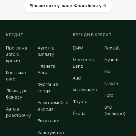
Більше авто у Івано-Франківську →
КРЕДИТ
БРЕНДИ В КРЕДИТ
Програма
Авто під
BMW
Renault
авто в
виплату
Mercedes-
Hyundai
кредит
Планета
Benz
Kia
Конфіскат
Авто
Audi
авто
Nissan
Фургони в
Volkswagen
Лізинг для
кредит
Ford
бізнесу
Toyota
Електромобілі
BYD
Авто в
в кредит
Škoda
(електро)
розстрочку
Викуп авто
Калькулятор