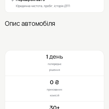
Юридична чистота, пробіг, історія ДТП
Опис автомобіля
1 день
попереднє
рішення
0 ₴
прихованих
комісій
30+