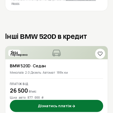
даних
.
Інші BMW 520D в кредит
2014
Перевірено
BMW
520D
· Седан
Миколаїв
2.0 Дизель
Автомат
188к км
ПЛАТІЖ ВІД
26 500
₴/міс
Ціна авто 877 000 ₴
Дізнатись платіж
→