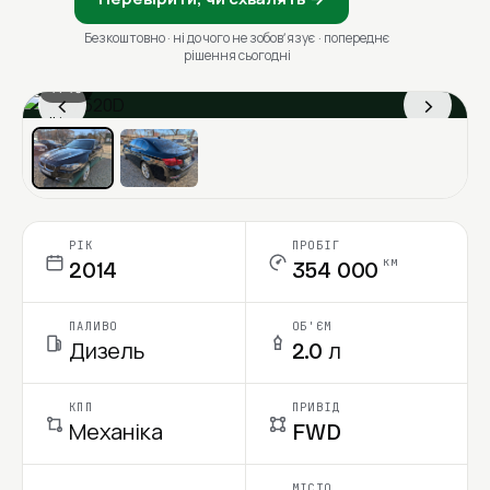
Безкоштовно · ні до чого не зобовʼязує · попереднє
рішення сьогодні
1 / 13
‹
›
Ціна в місяць
РІК
ПРОБІГ
км
2014
354 000
ПАЛИВО
ОБ'ЄМ
Дизель
2.0 л
КПП
ПРИВІД
Механіка
FWD
МІСТО