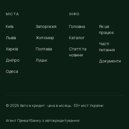
МІСТА
ІНФО
Київ
Запоріжжя
Головна
Як це
працює
Львів
Житомир
Каталог
Часті
Харків
Полтава
Статті та
питання
новини
Дніпро
Луцьк
Документи
Одеса
© 2026 Авто в кредит · ціна в місяць · 30+ міст України
Агент ПриватБанку з автокредитування