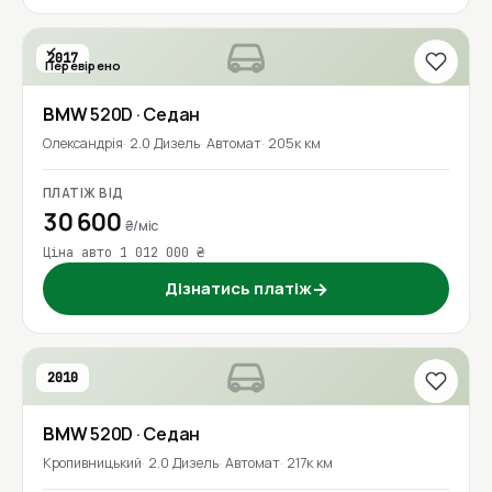
2017
Перевірено
BMW
520D
· Седан
Олександрія
2.0 Дизель
Автомат
205к км
ПЛАТІЖ ВІД
30 600
₴/міс
Ціна авто 1 012 000 ₴
Дізнатись платіж
→
2010
BMW
520D
· Седан
Кропивницький
2.0 Дизель
Автомат
217к км