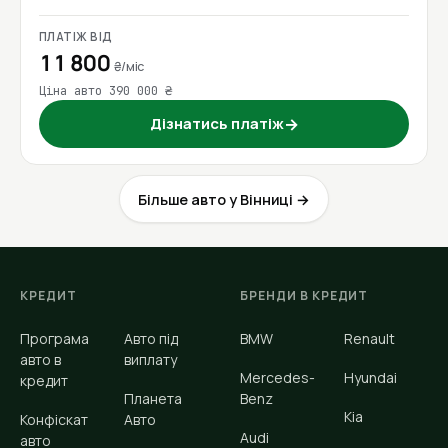
ПЛАТІЖ ВІД
11 800
₴/міс
Ціна авто 390 000 ₴
Дізнатись платіж
→
Більше авто у Вінниці →
КРЕДИТ
БРЕНДИ В КРЕДИТ
Програма
Авто під
BMW
Renault
авто в
виплату
Mercedes-
Hyundai
кредит
Планета
Benz
Kia
Конфіскат
Авто
Audi
авто