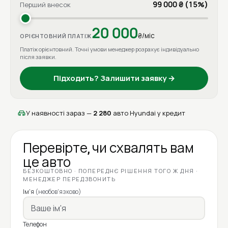
99 000 ₴ (15%)
Перший внесок
20 000
₴/міс
ОРІЄНТОВНИЙ ПЛАТІЖ
Платіж орієнтовний. Точні умови менеджер розрахує індивідуально
після заявки.
Підходить? Залишити заявку →
У наявності зараз —
2 280
авто Hyundai у кредит
Перевірте, чи схвалять вам
це авто
БЕЗКОШТОВНО · ПОПЕРЕДНЄ РІШЕННЯ ТОГО Ж ДНЯ ·
МЕНЕДЖЕР ПЕРЕДЗВОНИТЬ
Ім'я
(необов'язково)
Телефон