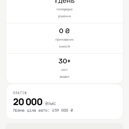
1 день
попереднє
рішення
0 ₴
прихованих
комісій
30+
міст
видачі
ПЛАТІЖ
20 000
₴/міс
Повна ціна авто: 659 000 ₴