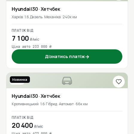
Hyundai
I30
· Хетчбек
Харків
1.6 Дизель
Механіка
240к км
ПЛАТІЖ ВІД
7 100
₴/міс
Ціна авто 233 000 ₴
Дізнатись платіж
→
Новинка
2019
Hyundai
I30
· Хетчбек
Кропивницький
1.6 Гібрид
Автомат
66к км
ПЛАТІЖ ВІД
20 400
₴/міс
Ціна авто 673 000 ₴