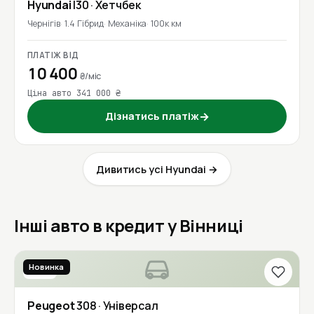
Hyundai
I30
· Хетчбек
Чернігів
1.4 Гібрид
Механіка
100к км
ПЛАТІЖ ВІД
10 400
₴/міс
Ціна авто 341 000 ₴
Дізнатись платіж
→
Дивитись усі Hyundai →
Інші авто в кредит у Вінниці
Новинка
2017
Peugeot
308
· Універсал