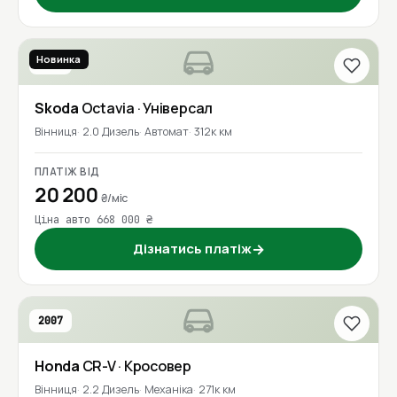
Новинка
2018
Skoda
Octavia
· Універсал
Вінниця
2.0 Дизель
Автомат
312к км
ПЛАТІЖ ВІД
20 200
₴/міс
Ціна авто 668 000 ₴
Дізнатись платіж
→
2007
Honda
CR-V
· Кросовер
Вінниця
2.2 Дизель
Механіка
271к км