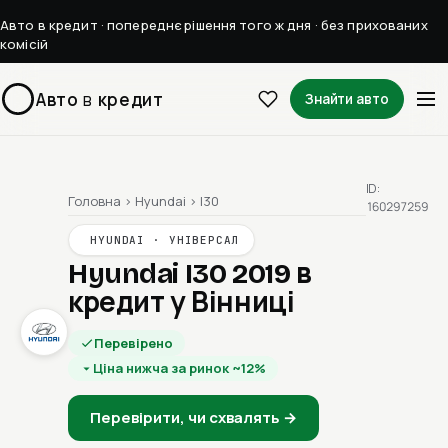
Авто в кредит · попереднє рішення того ж дня · без прихованих
комісій
Авто
в
кредит
Знайти авто
ID:
Головна
›
Hyundai
›
I30
160297259
HYUNDAI · УНІВЕРСАЛ
Hyundai I30 2019
в
кредит у Вінниці
Перевірено
Ціна нижча за ринок ~12%
Перевірити, чи схвалять →