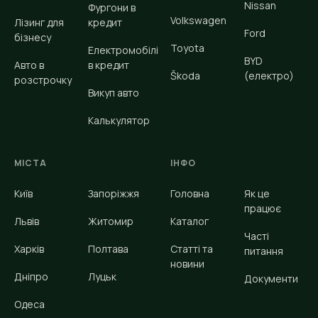
Nissan
Фургони в
Volkswagen
Лізинг для
кредит
Ford
бізнесу
Toyota
Електромобілі
BYD
Авто в
в кредит
Škoda
(електро)
розстрочку
Викуп авто
Калькулятор
МІСТА
ІНФО
Київ
Запоріжжя
Головна
Як це
працює
Львів
Житомир
Каталог
Часті
Харків
Полтава
Статті та
питання
новини
Дніпро
Луцьк
Документи
Одеса