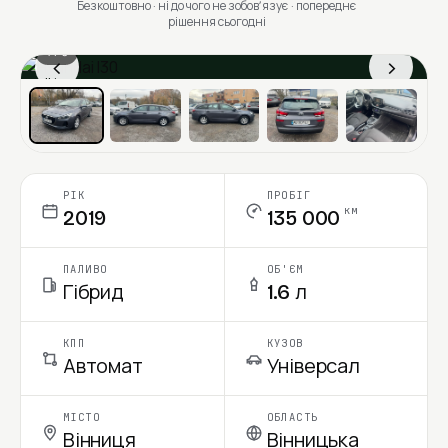
Безкоштовно · ні до чого не зобовʼязує · попереднє
рішення сьогодні
1 / 6
‹
›
Ціна в місяць
РІК
ПРОБІГ
км
2019
135 000
ПАЛИВО
ОБ'ЄМ
Гібрид
1.6 л
КПП
КУЗОВ
Автомат
Універсал
МІСТО
ОБЛАСТЬ
Вінниця
Вінницька