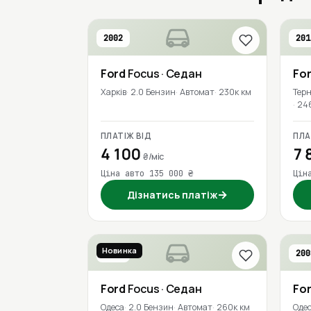
2002
201
Ford
Focus
· Седан
Fo
Харків
2.0 Бензин
Автомат
230к км
Терн
24
ПЛАТІЖ ВІД
ПЛА
4 100
7 
₴/міс
Ціна авто 135 000 ₴
Цін
→
Дізнатись платіж
Новинка
2017
200
Ford
Focus
· Седан
Fo
Одеса
2.0 Бензин
Автомат
260к км
Оде