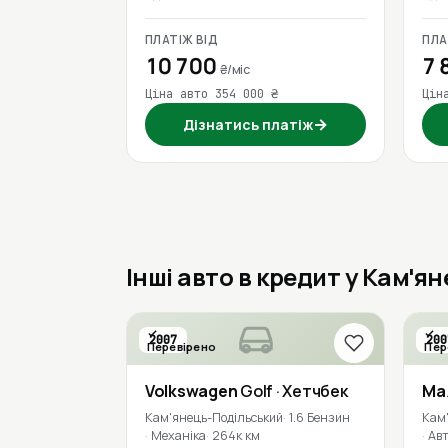
ПЛАТІЖ ВІД
ПЛА
10 700
7 
₴/міс
Ціна авто 354 000 ₴
Цін
→
Дізнатись платіж
Інші авто в кредит у Кам'я
2007
200
Перевірено
Пер
Volkswagen
Golf
· Хетчбек
Ma
Кам'янець-Подільський
1.6 Бензин
Кам
Механіка
264к км
Ав