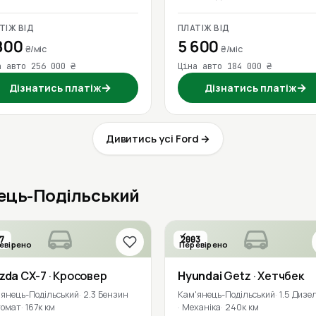
ТІЖ ВІД
ПЛАТІЖ ВІД
800
5 600
₴/міс
₴/міс
а авто 256 000 ₴
Ціна авто 184 000 ₴
→
→
Дізнатись платіж
Дізнатись платіж
Дивитись усі Ford →
нець-Подільський
7
2003
евірено
Перевірено
zda
CX-7
· Кросовер
Hyundai
Getz
· Хетчбек
'янець-Подільський
2.3 Бензин
Кам'янець-Подільський
1.5 Дизе
томат
167к км
Механіка
240к км