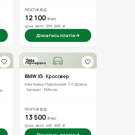
ПЛАТІЖ ВІД
12 100
₴/міс
Ціна авто 399 000 ₴
→
Дізнатись платіж
2004
Перевірено
BMW
X5
· Кросовер
Кам'янець-Подільський
3.0 Дизель
Автомат
368к км
ль
ПЛАТІЖ ВІД
13 500
₴/міс
Ціна авто 445 000 ₴
→
Дізнатись платіж