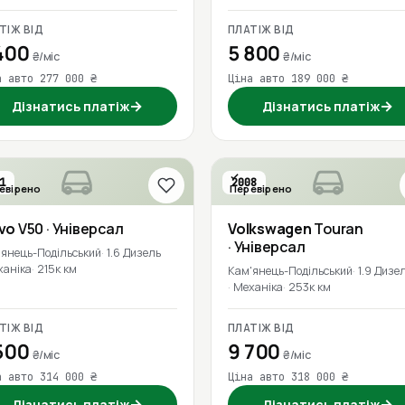
ТІЖ ВІД
ПЛАТІЖ ВІД
400
5 800
₴/міс
₴/міс
а авто 277 000 ₴
Ціна авто 189 000 ₴
→
→
Дізнатись платіж
Дізнатись платіж
1
2008
евірено
Перевірено
lvo
V50
· Універсал
Volkswagen
Touran
· Універсал
'янець-Подільський
1.6 Дизель
ханіка
215к км
Кам'янець-Подільський
1.9 Дизе
Механіка
253к км
ТІЖ ВІД
ПЛАТІЖ ВІД
500
9 700
₴/міс
₴/міс
а авто 314 000 ₴
Ціна авто 318 000 ₴
→
→
Дізнатись платіж
Дізнатись платіж