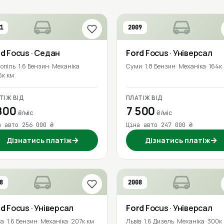
1
2009
rd
Focus
· Седан
Ford
Focus
· Універсал
опіль
1.6 Бензин
Механіка
Суми
1.8 Бензин
Механіка
164к
6к км
ТІЖ ВІД
ПЛАТІЖ ВІД
800
7 500
₴/міс
₴/міс
а авто 256 000 ₴
Ціна авто 247 000 ₴
→
→
Дізнатись платіж
Дізнатись платіж
8
2008
rd
Focus
· Універсал
Ford
Focus
· Універсал
са
1.6 Бензин
Механіка
207к км
Львів
1.6 Дизель
Механіка
300к