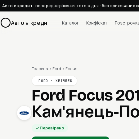
Авто в кредит · попереднє рішення того ж дня · без прихованих к
Авто
в
кредит
Каталог
Конфіскат
Розстрочк
Головна
›
Ford
›
Focus
FORD · ХЕТЧБЕК
Ford Focus 20
Кам'янець-По
Перевірено