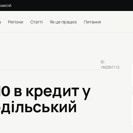
омісій
а
Регіони
Статті
Як це працює
Питання
ID:
160297112
10
в кредит у
дільський