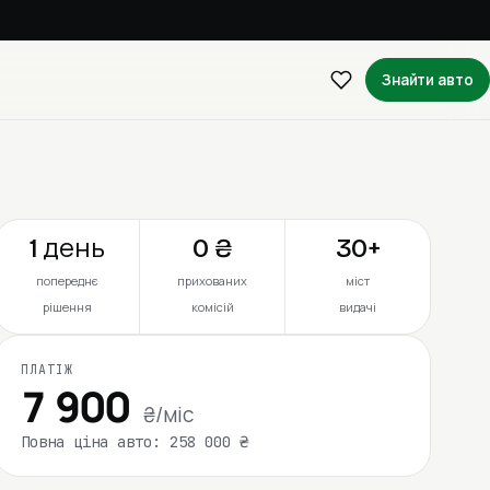
Знайти авто
1 день
0 ₴
30+
попереднє
прихованих
міст
рішення
комісій
видачі
ПЛАТІЖ
7 900
₴/міс
Повна ціна авто: 258 000 ₴