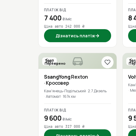
ПЛАТІЖ ВІД
ПЛА
7 400
8 
₴/міс
Ціна авто 242 000 ₴
Цін
→
Дізнатись платіж
2007
201
Перевірено
Пер
SsangYong
Rexton
Vo
· Кросовер
Кам
Ме
Кам'янець-Подільський
2.7 Дизель
Автомат
167к км
ПЛАТІЖ ВІД
ПЛА
9 600
9 
₴/міс
Ціна авто 317 000 ₴
Цін
→
Дізнатись платіж