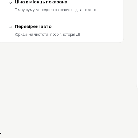
Ціна в місяць показана
Точну суму менеджер розрахує під ваше авто
Перевірені авто
Юридична чистота, пробіг, історія ДТП
т