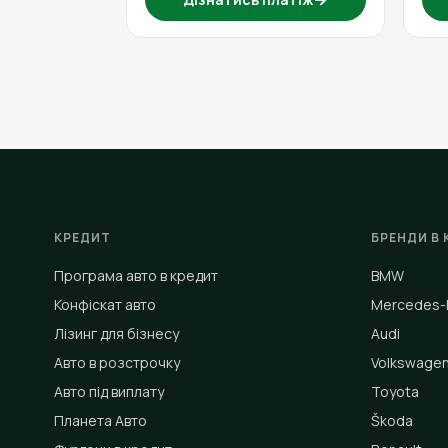
КРЕДИТ
БРЕНДИ В 
Програма авто в кредит
BMW
Конфіскат авто
Mercedes-
Лізинг для бізнесу
Audi
Авто в розстрочку
Volkswage
Авто під виплату
Toyota
Планета Авто
Škoda