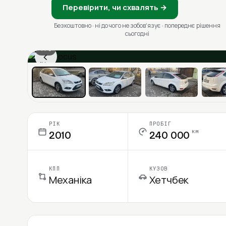
Перевірити, чи схвалять →
Безкоштовно · ні до чого не зобовʼязує · попереднє рішення
сьогодні
1 / 6
‹
Ціна в місяць
РІК
ПРОБІГ
км
2010
240 000
КПП
КУЗОВ
Механіка
Хетчбек