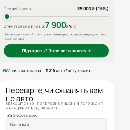
39 000 ₴ (15%)
Перший внесок
7 900
₴/міс
ОРІЄНТОВНИЙ ПЛАТІЖ
Платіж орієнтовний. Точні умови менеджер розрахує індивідуально
після заявки.
Підходить? Залишити заявку →
У наявності зараз —
3 219
авто Ford у кредит
Перевірте, чи схвалять вам
це авто
БЕЗКОШТОВНО · ПОПЕРЕДНЄ РІШЕННЯ ТОГО Ж ДНЯ ·
МЕНЕДЖЕР ПЕРЕДЗВОНИТЬ
Ім'я
(необов'язково)