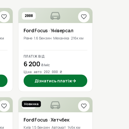
2008
Ford
Focus
· Універсал
 км
Рівне
1.6 Бензин
Механіка
216к км
ПЛАТІЖ ВІД
6 200
₴/міс
Ціна авто 202 000 ₴
→
Дізнатись платіж
Новинка
2020
Ford
Focus
· Хетчбек
 км
Київ
1.5 Бензин
Автомат
146к км