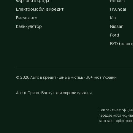
Фургони в кредит
Renault
Електромобілі в кредит
Hyundai
Викуп авто
Kia
Калькулятор
Nissan
Ford
BYD
(елект
© 2026 Авто в кредит · ціна в місяць · 30+ міст України
Агент ПриватБанку з автокредитування
Цей сайт не є офіці
передаємо банку-па
картках — орієнтовн