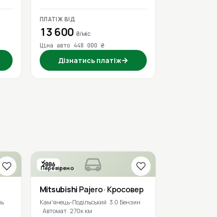
ПЛАТІЖ ВІД
13 600
₴/міс
Ціна авто 448 000 ₴
→
Дізнатись платіж
2006
Перевірено
Mitsubishi
Pajero
· Кросовер
ль
Кам'янець-Подільський
3.0 Бензин
Автомат
270к км