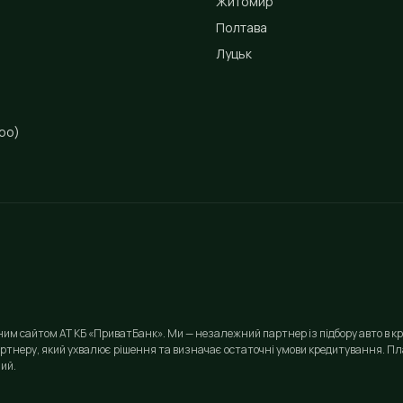
Житомир
Полтава
Луцьк
ро)
йним сайтом АТ КБ «ПриватБанк». Ми — незалежний партнер із підбору авто в кр
ртнеру, який ухвалює рішення та визначає остаточні умови кредитування. Пла
ий.