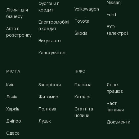
Nissan
Фургони в
Volkswagen
Лізинг для
кредит
Ford
бізнесу
Toyota
Електромобілі
BYD
Авто в
в кредит
Škoda
(електро)
розстрочку
Викуп авто
Калькулятор
МІСТА
ІНФО
Київ
Запоріжжя
Головна
Як це
працює
Львів
Житомир
Каталог
Часті
Харків
Полтава
Статті та
питання
новини
Дніпро
Луцьк
Документи
Одеса