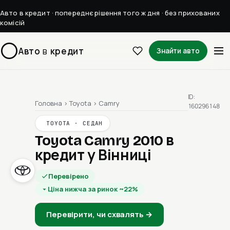
Авто в кредит · попереднє рішення того ж дня · без прихованих
комісій
Авто
в
кредит
Знайти авто
ID:
Головна
›
Toyota
›
Camry
160296148
TOYOTA · СЕДАН
Toyota Camry 2010
в
кредит у Вінниці
Перевірено
Ціна нижча за ринок ~22%
Перевірити, чи схвалять →