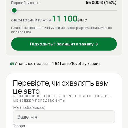
56 000 ₴ (15%)
Перший внесок
11 100
₴/міс
ОРІЄНТОВНИЙ ПЛАТІЖ
Платіж орієнтовний. Точні умови менеджер розрахує індивідуально
після заявки.
Підходить? Залишити заявку →
У наявності зараз —
1 941
авто Toyota у кредит
Перевірте, чи схвалять вам
це авто
БЕЗКОШТОВНО · ПОПЕРЕДНЄ РІШЕННЯ ТОГО Ж ДНЯ ·
МЕНЕДЖЕР ПЕРЕДЗВОНИТЬ
Ім'я
(необов'язково)
Телефон