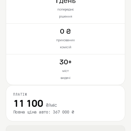
1 день
попереднє
рішення
0 ₴
прихованих
комісій
30+
міст
видачі
ПЛАТІЖ
11 100
₴/міс
Повна ціна авто: 367 000 ₴