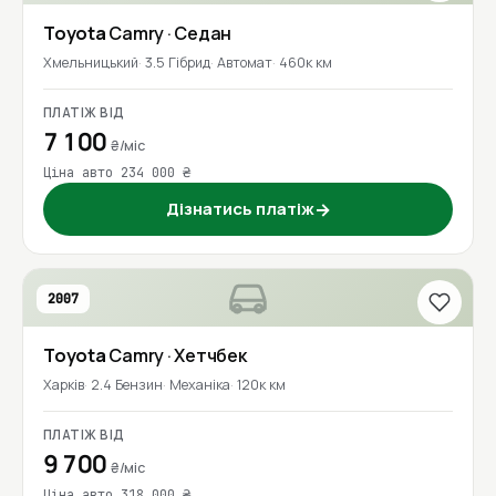
Toyota
Camry
· Седан
Хмельницький
3.5 Гібрид
Автомат
460к км
ПЛАТІЖ ВІД
7 100
₴/міс
Ціна авто 234 000 ₴
Дізнатись платіж
→
2007
Toyota
Camry
· Хетчбек
Харків
2.4 Бензин
Механіка
120к км
ПЛАТІЖ ВІД
9 700
₴/міс
Ціна авто 318 000 ₴