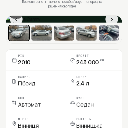
Безкоштовно · ні до чого не зобовʼязує · попереднє
рішення сьогодні
1 / 6
‹
›
Ціна в місяць
РІК
ПРОБІГ
км
2010
245 000
ПАЛИВО
ОБ'ЄМ
Гібрид
2.4 л
КПП
КУЗОВ
Автомат
Седан
МІСТО
ОБЛАСТЬ
Вінниця
Вінницька