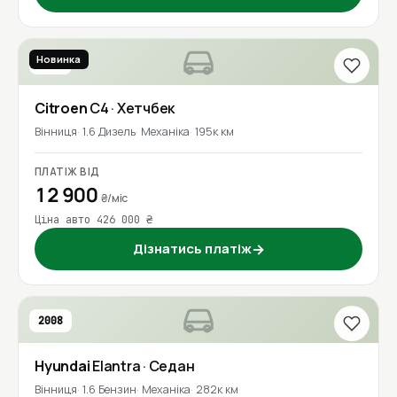
Новинка
2017
Citroen
C4
· Хетчбек
Вінниця
1.6 Дизель
Механіка
195к км
ПЛАТІЖ ВІД
12 900
₴/міс
Ціна авто 426 000 ₴
Дізнатись платіж
→
2008
Hyundai
Elantra
· Седан
Вінниця
1.6 Бензин
Механіка
282к км