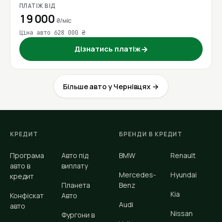
ПЛАТІЖ ВІД
19 000
₴/міс
Ціна авто 628 000 ₴
Дізнатись платіж
→
Більше авто у Чернівцях →
КРЕДИТ
БРЕНДИ В КРЕДИТ
Програма
Авто під
BMW
Renault
авто в
виплату
Mercedes-
Hyundai
кредит
Планета
Benz
Kia
Конфіскат
Авто
Audi
авто
Nissan
Фургони в