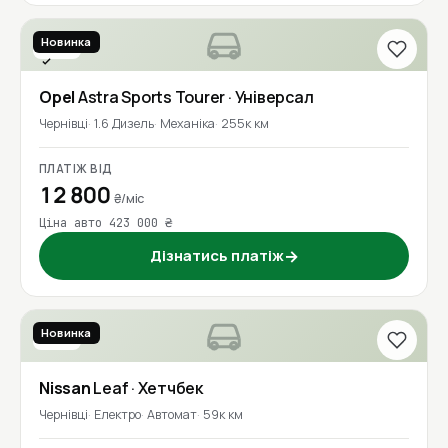
Новинка
2017
Перевірено
Opel
Astra Sports Tourer
· Універсал
Чернівці
1.6 Дизель
Механіка
255к км
ПЛАТІЖ ВІД
12 800
₴/міс
Ціна авто 423 000 ₴
Дізнатись платіж
→
Новинка
2018
Nissan
Leaf
· Хетчбек
Чернівці
Електро
Автомат
59к км