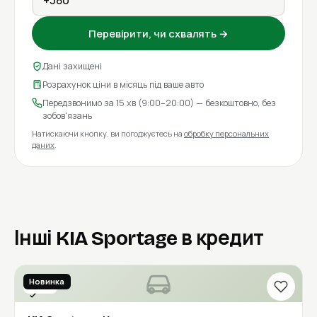
Перевірити, чи схвалять →
Дані захищені
Розрахунок ціни в місяць під ваше авто
Передзвонимо за 15 хв (9:00–20:00) — безкоштовно, без
зобов'язань
Натискаючи кнопку, ви погоджуєтесь на
обробку персональних
даних
.
Інші KIA Sportage в кредит
Новинка
2023
Перевірено