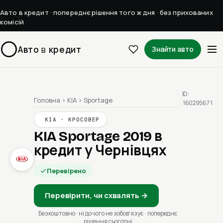
Авто в кредит · попереднє рішення того ж дня · без прихованих
комісій
Авто
в
кредит
Знайти авто
ID:
Головна
›
KIA
›
Sportage
160295671
KIA · КРОСОВЕР
KIA Sportage 2019
в
кредит у Чернівцях
Перевірено
Перевірити, чи схвалять →
Безкоштовно · ні до чого не зобовʼязує · попереднє
рішення сьогодні