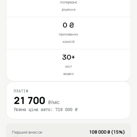
попереднє
рішення
0 ₴
прихованих
комісій
30+
міст
видачі
ПЛАТІЖ
21 700
₴/міс
Повна ціна авто: 718 000 ₴
108 000 ₴ (15%)
Перший внесок