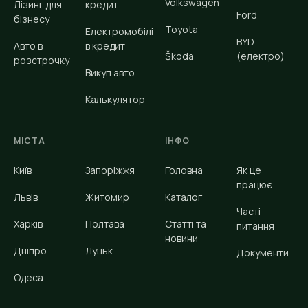
Volkswagen
Лізинг для
кредит
Ford
бізнесу
Toyota
Електромобілі
BYD
Авто в
в кредит
Škoda
(електро)
розстрочку
Викуп авто
Калькулятор
МІСТА
ІНФО
Київ
Запоріжжя
Головна
Як це
працює
Львів
Житомир
Каталог
Часті
Харків
Полтава
Статті та
питання
новини
Дніпро
Луцьк
Документи
Одеса