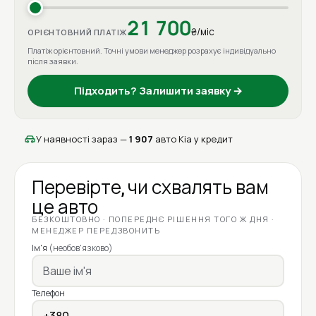
21 700
₴/міс
ОРІЄНТОВНИЙ ПЛАТІЖ
Платіж орієнтовний. Точні умови менеджер розрахує індивідуально
після заявки.
Підходить? Залишити заявку →
У наявності зараз —
1 907
авто Kia у кредит
Перевірте, чи схвалять вам
це авто
БЕЗКОШТОВНО · ПОПЕРЕДНЄ РІШЕННЯ ТОГО Ж ДНЯ ·
МЕНЕДЖЕР ПЕРЕДЗВОНИТЬ
Ім'я
(необов'язково)
Телефон