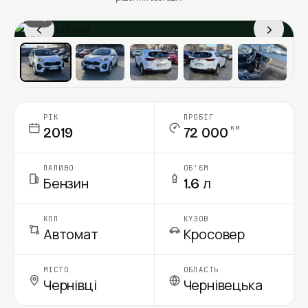
1 / 6
‹
›
Ціна в місяць
РІК
ПРОБІГ
км
2019
72 000
ПАЛИВО
ОБ'ЄМ
Бензин
1.6 л
КПП
КУЗОВ
Автомат
Кросовер
МІСТО
ОБЛАСТЬ
Чернівці
Чернівецька