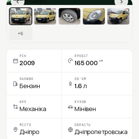
‹
›
Ціна в місяць
+6
РІК
ПРОБІГ
км
2009
165 000
ПАЛИВО
ОБ'ЄМ
Бензин
1.6 л
КПП
КУЗОВ
Механіка
Мінівен
МІСТО
ОБЛАСТЬ
Дніпро
Дніпропетровська