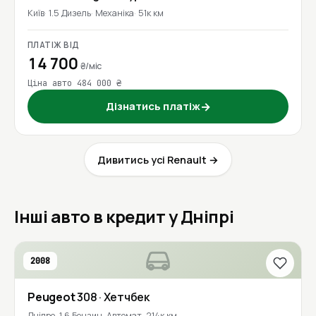
Київ
1.5 Дизель
Механіка
51к км
ПЛАТІЖ ВІД
14 700
₴/міс
Ціна авто 484 000 ₴
Дізнатись платіж
→
Дивитись усі Renault →
Інші авто в кредит у Дніпрі
2008
Peugeot
308
· Хетчбек
Дніпро
1.6 Бензин
Автомат
214к км