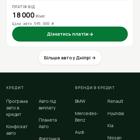
ПЛАТІЖ ВІД
18 000
₴/міс
Ціна авто 595 000 ₴
Дізнатись платіж
→
Більше авто у Дніпрі →
КРЕДИТ
БРЕНДИ В КРЕДИТ
Програма
Авто під
BMW
Renault
авто в
виплату
Mercedes-
Hyundai
кредит
Планета
Benz
Kia
Конфіскат
Авто
Audi
авто
Nissan
Фургони в