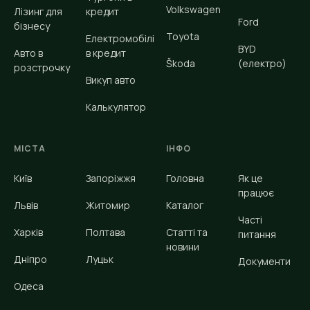
Volkswagen
Лізинг для
кредит
Ford
бізнесу
Toyota
Електромобілі
BYD
Авто в
в кредит
Škoda
(електро)
розстрочку
Викуп авто
Калькулятор
МІСТА
ІНФО
Київ
Запоріжжя
Головна
Як це
працює
Львів
Житомир
Каталог
Часті
Харків
Полтава
Статті та
питання
новини
Дніпро
Луцьк
Документи
Одеса