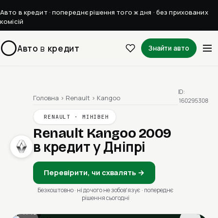
Авто в кредит · попереднє рішення того ж дня · без прихованих
комісій
Авто
в
кредит
Знайти авто
ID:
Головна
›
Renault
›
Kangoo
160295308
RENAULT · МІНІВЕН
Renault Kangoo 2009
в кредит у Дніпрі
Перевірити, чи схвалять →
Безкоштовно · ні до чого не зобовʼязує · попереднє
рішення сьогодні
1 / 13