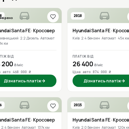
8
2018
евірено
undai
Santa FE
· Кросовер
Hyundai
Santa FE
· Кросо
пивницький
2.2 Дизель
Автомат
Київ
2.4 Бензин
Автомат
45к к
8к км
ТІЖ ВІД
ПЛАТІЖ ВІД
 200
26 400
₴/міс
₴/міс
а авто 468 000 ₴
Ціна авто 874 000 ₴
→
→
Дізнатись платіж
Дізнатись платіж
6
2015
undai
Santa FE
· Кросовер
Hyundai
Santa FE
· Кросо
2.4 Бензин
Автомат
137к км
Київ
2.0 Бензин
Автомат
120к к