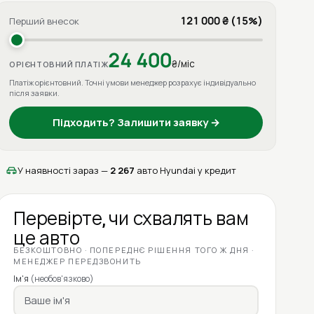
121 000 ₴ (15%)
Перший внесок
24 400
₴/міс
ОРІЄНТОВНИЙ ПЛАТІЖ
Платіж орієнтовний. Точні умови менеджер розрахує індивідуально
після заявки.
Підходить? Залишити заявку →
У наявності зараз —
2 267
авто Hyundai у кредит
Перевірте, чи схвалять вам
це авто
БЕЗКОШТОВНО · ПОПЕРЕДНЄ РІШЕННЯ ТОГО Ж ДНЯ ·
МЕНЕДЖЕР ПЕРЕДЗВОНИТЬ
Ім'я
(необов'язково)