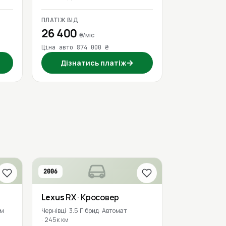
ПЛАТІЖ ВІД
26 400
₴/міс
Ціна авто 874 000 ₴
→
Дізнатись платіж
2006
Lexus
RX
· Кросовер
км
Чернівці
3.5 Гібрид
Автомат
245к км