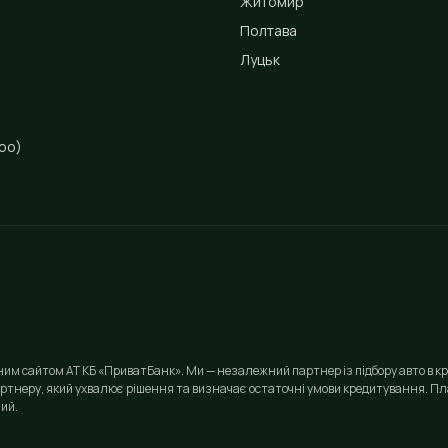
Житомир
Полтава
Луцьк
ро)
йним сайтом АТ КБ «ПриватБанк». Ми — незалежний партнер із підбору авто в кр
ртнеру, який ухвалює рішення та визначає остаточні умови кредитування. Пла
ий.