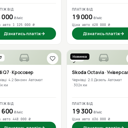
ТІЖ ВІД
ПЛАТІЖ ВІД
 000
19 000
₴/міс
₴/міс
а авто 1 125 000 ₴
Ціна авто 628 000 ₴
→
→
Дізнатись платіж
Дізнатись платіж
Новинка
7
2018
Перевірено
i
Q7
· Кросовер
Skoda
Octavia
· Універса
івці
4.2 Бензин
Автомат
Чернівці
2.0 Дизель
Автомат
6к км
302к км
ТІЖ ВІД
ПЛАТІЖ ВІД
 600
19 300
₴/міс
₴/міс
а авто 448 000 ₴
Ціна авто 636 000 ₴
→
→
Дізнатись платіж
Дізнатись платіж