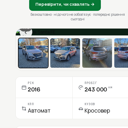
Перевірити, чи схвалять →
Безкоштовно · ні до чого не зобовʼязує · попереднє рішення
сьогодні
1 / 6
‹
Ціна в місяць
РІК
ПРОБІГ
км
2016
243 000
КПП
КУЗОВ
Автомат
Кросовер