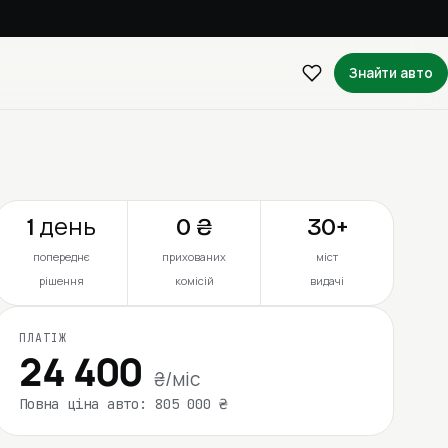
Знайти авто
1 день
0 ₴
30+
попереднє
прихованих
міст
рішення
комісій
видачі
ПЛАТІЖ
24 400
₴/міс
Повна ціна авто: 805 000 ₴