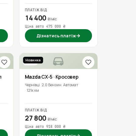
ПЛАТІЖ ВІД
14 400
₴/міс
Ціна авто 475 000 ₴
→
Дізнатись платіж
Новинка
2019
л
Mazda
CX-5
· Кросовер
Чернівці
2.0 Бензин
Автомат
121к км
ПЛАТІЖ ВІД
27 800
₴/міс
Ціна авто 918 000 ₴
→
Дізнатись платіж