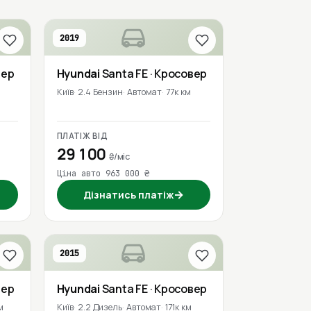
2019
вер
Hyundai
Santa FE
· Кросовер
м
Київ
2.4 Бензин
Автомат
77к км
ПЛАТІЖ ВІД
29 100
₴/міс
Ціна авто 963 000 ₴
→
Дізнатись платіж
2015
вер
Hyundai
Santa FE
· Кросовер
м
Київ
2.2 Дизель
Автомат
171к км