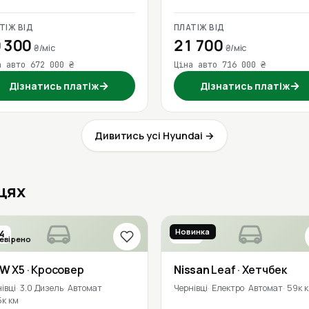
ТІЖ ВІД
ПЛАТІЖ ВІД
 300
21 700
₴/міс
₴/міс
а авто 672 000 ₴
Ціна авто 716 000 ₴
→
→
Дізнатись платіж
Дізнатись платіж
Дивитись усі Hyundai →
вцях
Новинка
4
2018
евірено
MW
X5
· Кросовер
Nissan
Leaf
· Хетчбек
івці
3.0 Дизель
Автомат
Чернівці
Електро
Автомат
59к 
5к км