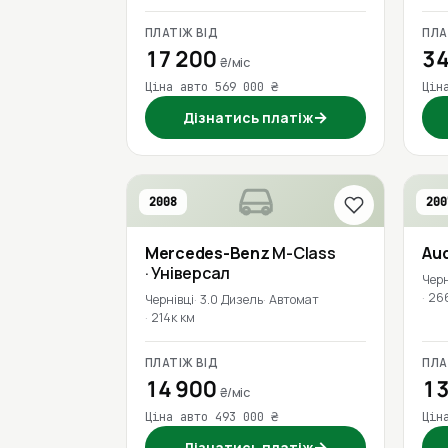
ПЛАТІЖ ВІД
ПЛА
17 200
34
₴/міс
Ціна авто 569 000 ₴
Цін
→
Дізнатись платіж
2008
200
Mercedes-Benz
M-Class
Aud
· Універсал
Черн
26
Чернівці
3.0 Дизель
Автомат
214к км
ПЛАТІЖ ВІД
ПЛА
14 900
13
₴/міс
Ціна авто 493 000 ₴
Цін
→
Дізнатись платіж