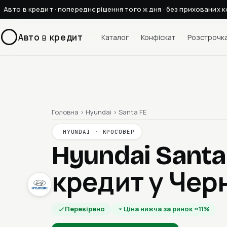
Авто в кредит · попереднє рішення того ж дня · без прихованих к
Авто
в
кредит
Каталог
Конфіскат
Розстрочк
Головна
›
Hyundai
›
Santa FE
HYUNDAI · КРОСОВЕР
Hyundai Santa
кредит у Чер
Перевірено
Ціна нижча за ринок ~11%