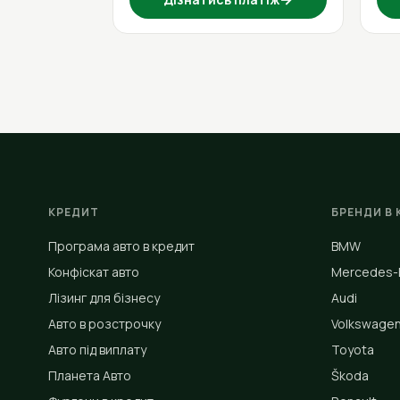
КРЕДИТ
БРЕНДИ В 
Програма авто в кредит
BMW
Конфіскат авто
Mercedes-
Лізинг для бізнесу
Audi
Авто в розстрочку
Volkswage
Авто під виплату
Toyota
Планета Авто
Škoda