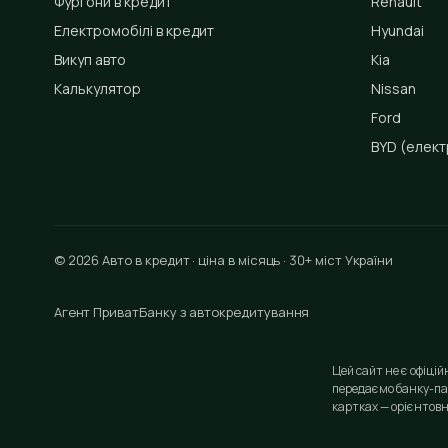
Фургони в кредит
Renault
Електромобілі в кредит
Hyundai
Викуп авто
Kia
Калькулятор
Nissan
Ford
BYD
(елект
© 2026 Авто в кредит · ціна в місяць · 30+ міст України
Агент ПриватБанку з автокредитування
Цей сайт не є офіці
передаємо банку-па
картках — орієнтовн