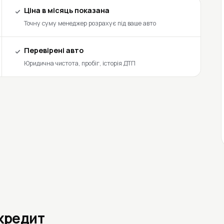
Ціна в місяць показана
Точну суму менеджер розрахує під ваше авто
Перевірені авто
Юридична чистота, пробіг, історія ДТП
 кредит