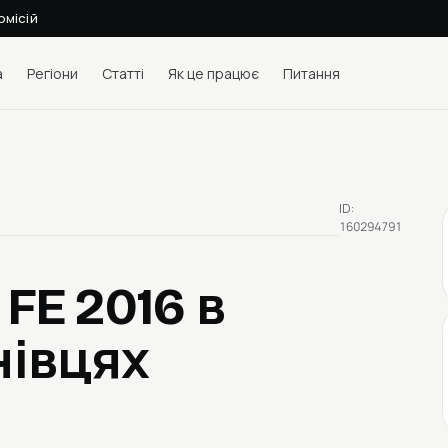
омісій
а
Регіони
Статті
Як це працює
Питання
ID:
160294791
 FE 2016
в
нівцях