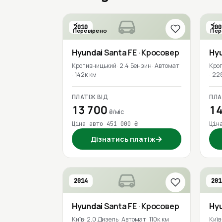
2010
200
Перевірено
Пер
Hyundai
Santa FE
· Кросовер
Hy
Кропивницький
2.4 Бензин
Автомат
Кро
142к км
22
ПЛАТІЖ ВІД
ПЛА
13 700
14
₴/міс
Ціна авто 451 000 ₴
Цін
→
Дізнатись платіж
2014
201
Hyundai
Santa FE
· Кросовер
Hy
Київ
2.0 Дизель
Автомат
110к км
Київ