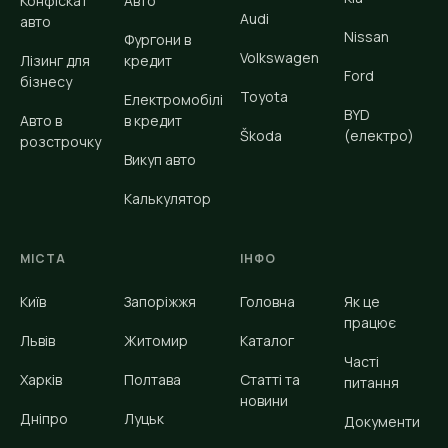
Конфіскат
Авто
Audi
авто
Nissan
Фургони в
Volkswagen
Лізинг для
кредит
Ford
бізнесу
Toyota
Електромобілі
BYD
Авто в
в кредит
Škoda
(електро)
розстрочку
Викуп авто
Калькулятор
МІСТА
ІНФО
Київ
Запоріжжя
Головна
Як це
працює
Львів
Житомир
Каталог
Часті
Харків
Полтава
Статті та
питання
новини
Дніпро
Луцьк
Документи