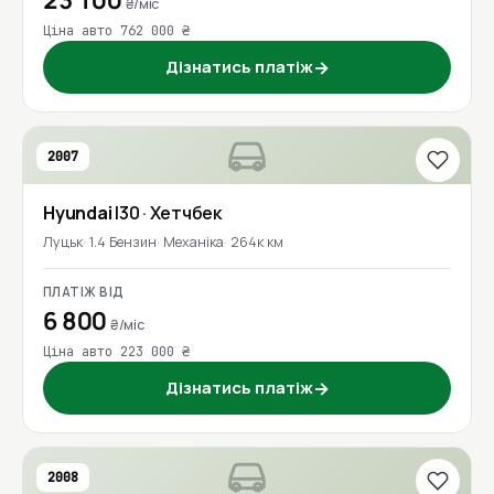
₴/міс
Ціна авто 762 000 ₴
Дізнатись платіж
→
2007
Hyundai
I30
· Хетчбек
Луцьк
1.4 Бензин
Механіка
264к км
ПЛАТІЖ ВІД
6 800
₴/міс
Ціна авто 223 000 ₴
Дізнатись платіж
→
2008