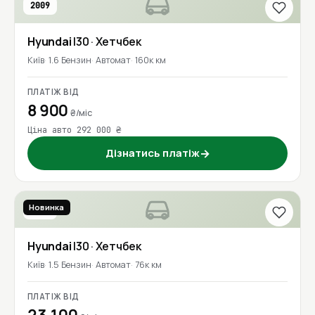
2009
Hyundai
I30
· Хетчбек
Київ
1.6 Бензин
Автомат
160к км
ПЛАТІЖ ВІД
8 900
₴/міс
Ціна авто 292 000 ₴
Дізнатись платіж
→
Новинка
2021
Hyundai
I30
· Хетчбек
Київ
1.5 Бензин
Автомат
76к км
ПЛАТІЖ ВІД
23 100