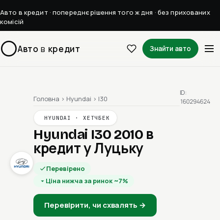
Авто в кредит · попереднє рішення того ж дня · без прихованих
комісій
Авто
в
кредит
Знайти авто
ID:
Головна
›
Hyundai
›
I30
160294624
HYUNDAI · ХЕТЧБЕК
Hyundai I30 2010
в
кредит у Луцьку
Перевірено
Ціна нижча за ринок ~7%
Перевірити, чи схвалять →