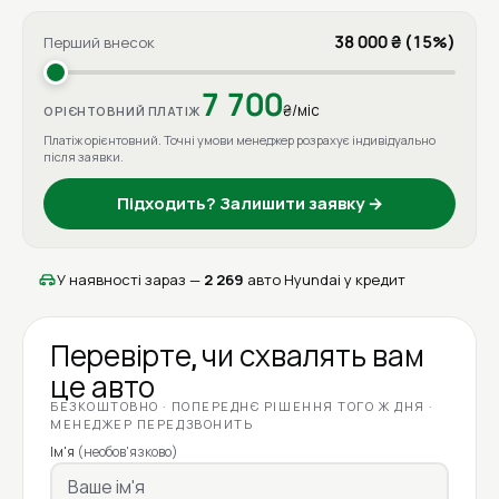
38 000 ₴ (15%)
Перший внесок
7 700
₴/міс
ОРІЄНТОВНИЙ ПЛАТІЖ
Платіж орієнтовний. Точні умови менеджер розрахує індивідуально
після заявки.
Підходить? Залишити заявку →
У наявності зараз —
2 269
авто Hyundai у кредит
Перевірте, чи схвалять вам
це авто
БЕЗКОШТОВНО · ПОПЕРЕДНЄ РІШЕННЯ ТОГО Ж ДНЯ ·
МЕНЕДЖЕР ПЕРЕДЗВОНИТЬ
Ім'я
(необов'язково)