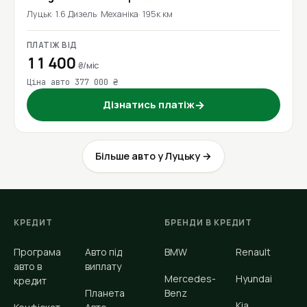
Луцьк
1.6 Дизель
Механіка
195к км
ПЛАТІЖ ВІД
11 400
₴/міс
Ціна авто 377 000 ₴
Дізнатись платіж
→
Більше авто у Луцьку →
КРЕДИТ
БРЕНДИ В КРЕДИТ
Програма
Авто під
BMW
Renault
авто в
виплату
Mercedes-
Hyundai
кредит
Планета
Benz
Kia