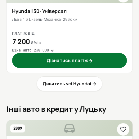
Hyundai
I30
· Універсал
Львів
1.6 Дизель
Механіка
293к км
ПЛАТІЖ ВІД
7 200
₴/міс
Ціна авто 238 000 ₴
Дізнатись платіж
→
Дивитись усі Hyundai →
Інші авто в кредит у Луцьку
2009