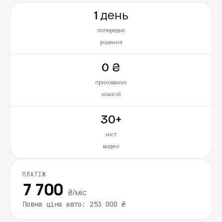
1 день
попереднє
рішення
0 ₴
прихованих
комісій
30+
міст
видачі
ПЛАТІЖ
7 700
₴/міс
Повна ціна авто: 253 000 ₴