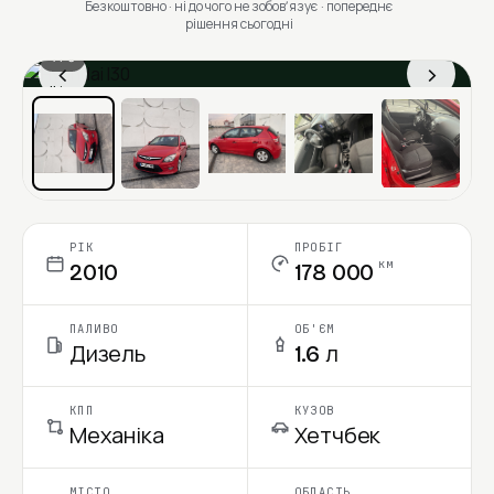
Безкоштовно · ні до чого не зобовʼязує · попереднє
рішення сьогодні
1 / 6
‹
›
Ціна в місяць
РІК
ПРОБІГ
км
2010
178 000
ПАЛИВО
ОБ'ЄМ
Дизель
1.6 л
КПП
КУЗОВ
Механіка
Хетчбек
МІСТО
ОБЛАСТЬ