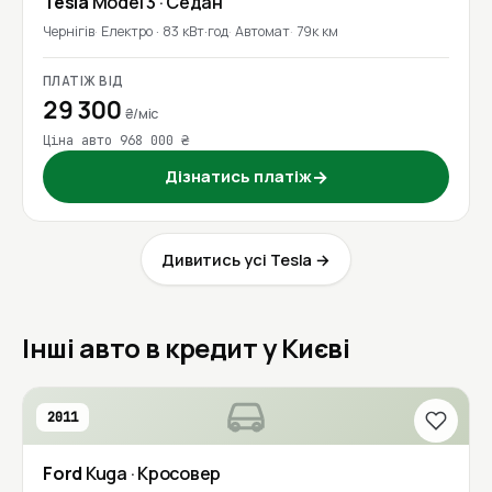
Tesla
Model 3
· Седан
Чернігів
Електро · 83 кВт·год
Автомат
79к км
ПЛАТІЖ ВІД
29 300
₴/міс
Ціна авто 968 000 ₴
Дізнатись платіж
→
Дивитись усі Tesla →
Інші авто в кредит у Києві
2011
Ford
Kuga
· Кросовер