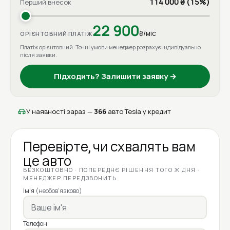
114 000 ₴ (15%)
Перший внесок
22 900
₴/міс
ОРІЄНТОВНИЙ ПЛАТІЖ
Платіж орієнтовний. Точні умови менеджер розрахує індивідуально
після заявки.
Підходить? Залишити заявку →
У наявності зараз —
366
авто Tesla у кредит
Перевірте, чи схвалять вам
це авто
БЕЗКОШТОВНО · ПОПЕРЕДНЄ РІШЕННЯ ТОГО Ж ДНЯ ·
МЕНЕДЖЕР ПЕРЕДЗВОНИТЬ
Ім'я
(необов'язково)
Телефон