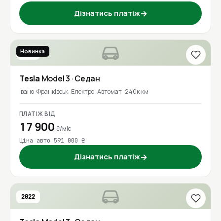
Дізнатись платіж
→
Новинка
2019
Tesla
Model 3
· Седан
Івано-Франківськ
Електро
Автомат
240к км
ПЛАТІЖ ВІД
17 900
₴/міс
Ціна авто 591 000 ₴
Дізнатись платіж
→
2022