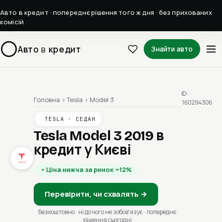
Авто в кредит · попереднє рішення того ж дня · без прихованих
комісій
Авто
в
кредит
Знайти авто
ID:
Головна
›
Tesla
›
Model 3
160294306
TESLA · СЕДАН
Tesla Model 3 2019
в
кредит у Києві
Ціна нижча за ринок ~12%
Перевірити, чи схвалять →
Безкоштовно · ні до чого не зобовʼязує · попереднє
рішення сьогодні