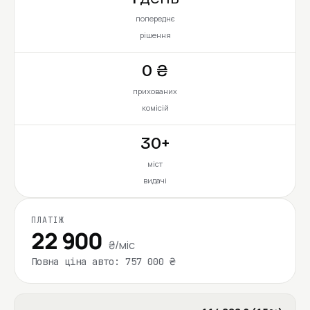
попереднє
рішення
0 ₴
прихованих
комісій
30+
міст
видачі
ПЛАТІЖ
22 900
₴/міс
Повна ціна авто: 757 000 ₴