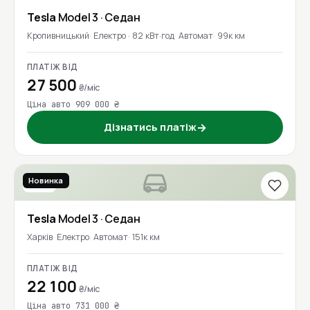
Перевірено
Tesla
Model 3
· Седан
Кропивницький
Електро · 82 кВт·год
Автомат
99к км
ПЛАТІЖ ВІД
27 500
₴/міс
Ціна авто 909 000 ₴
Дізнатись платіж
→
Новинка
2018
Tesla
Model 3
· Седан
Харків
Електро
Автомат
151к км
ПЛАТІЖ ВІД
22 100
₴/міс
Ціна авто 731 000 ₴