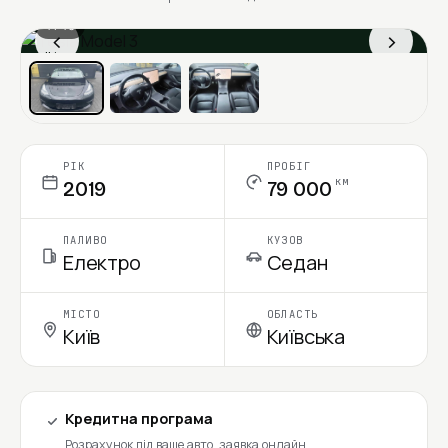
1 / 13
‹
›
Ціна в місяць
РІК
ПРОБІГ
км
2019
79 000
ПАЛИВО
КУЗОВ
Електро
Седан
МІСТО
ОБЛАСТЬ
Київ
Київська
Кредитна програма
Розрахунок під ваше авто, заявка онлайн