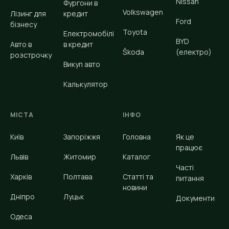
Nissan
Фургони в
Volkswagen
Лізинг для
кредит
Ford
бізнесу
Toyota
Електромобілі
BYD
Авто в
в кредит
Škoda
(електро)
розстрочку
Викуп авто
Калькулятор
МІСТА
ІНФО
Київ
Запоріжжя
Головна
Як це
працює
Львів
Житомир
Каталог
Часті
Харків
Полтава
Статті та
питання
новини
Дніпро
Луцьк
Документи
Одеса