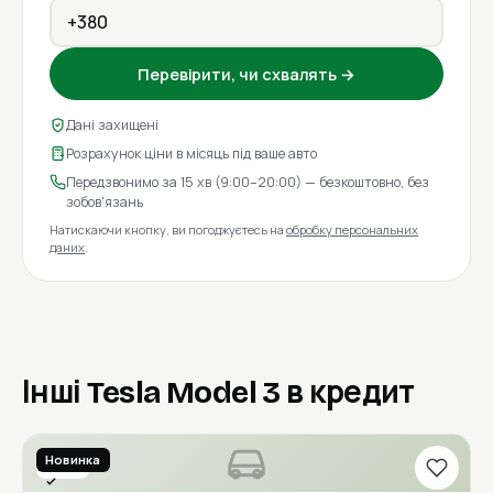
Перевірити, чи схвалять →
Дані захищені
Розрахунок ціни в місяць під ваше авто
Передзвонимо за 15 хв (9:00–20:00) — безкоштовно, без
зобов'язань
Натискаючи кнопку, ви погоджуєтесь на
обробку персональних
даних
.
Інші Tesla Model 3 в кредит
Новинка
2021