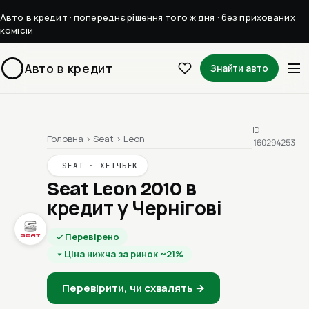
Авто в кредит · попереднє рішення того ж дня · без прихованих
комісій
Авто
в
кредит
Знайти авто
ID:
Головна
›
Seat
›
Leon
160294253
SEAT · ХЕТЧБЕК
Seat Leon 2010
в
кредит у Чернігові
Перевірено
Ціна нижча за ринок ~21%
Перевірити, чи схвалять →