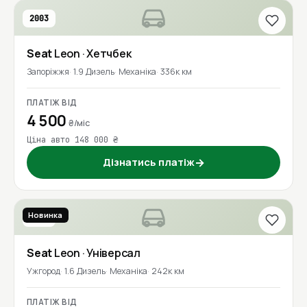
2003
Seat
Leon
· Хетчбек
Запоріжжя
1.9 Дизель
Механіка
336к км
ПЛАТІЖ ВІД
4 500
₴/міс
Ціна авто 148 000 ₴
Дізнатись платіж
→
Новинка
2016
Seat
Leon
· Універсал
Ужгород
1.6 Дизель
Механіка
242к км
ПЛАТІЖ ВІД