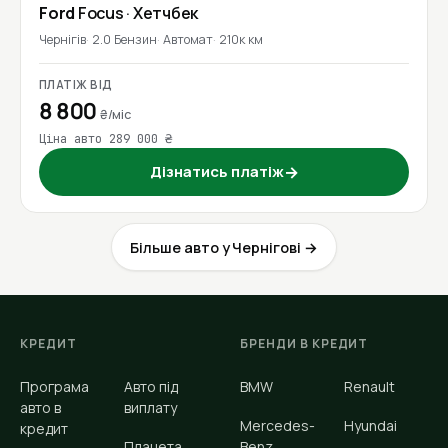
Ford
Focus
· Хетчбек
Чернігів
2.0 Бензин
Автомат
210к км
ПЛАТІЖ ВІД
8 800
₴/міс
Ціна авто 289 000 ₴
Дізнатись платіж
→
Більше авто у Чернігові →
КРЕДИТ
БРЕНДИ В КРЕДИТ
Програма
Авто під
BMW
Renault
авто в
виплату
Mercedes-
Hyundai
кредит
Планета
Benz