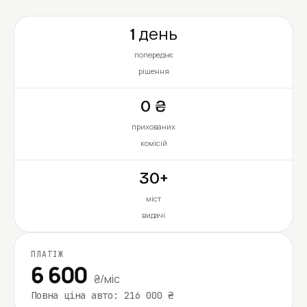
1 день
попереднє
рішення
0 ₴
прихованих
комісій
30+
міст
видачі
ПЛАТІЖ
6 600
₴/міс
Повна ціна авто: 216 000 ₴