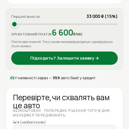
33 000 ₴ (15%)
Перший внесок
6 600
₴/міс
ОРІЄНТОВНИЙ ПЛАТІЖ
Платіж орієнтовний. Точні умови менеджер розрахує індивідуально
після заявки.
Підходить? Залишити заявку →
У наявності зараз —
359
авто Seat у кредит
Перевірте, чи схвалять вам
це авто
БЕЗКОШТОВНО · ПОПЕРЕДНЄ РІШЕННЯ ТОГО Ж ДНЯ ·
МЕНЕДЖЕР ПЕРЕДЗВОНИТЬ
Ім'я
(необов'язково)