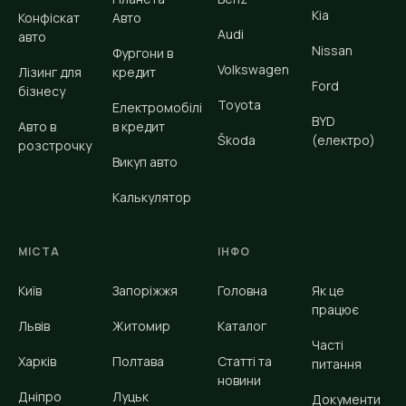
Kia
Конфіскат
Авто
Audi
авто
Nissan
Фургони в
Volkswagen
Лізинг для
кредит
Ford
бізнесу
Toyota
Електромобілі
BYD
Авто в
в кредит
Škoda
(електро)
розстрочку
Викуп авто
Калькулятор
МІСТА
ІНФО
Київ
Запоріжжя
Головна
Як це
працює
Львів
Житомир
Каталог
Часті
Харків
Полтава
Статті та
питання
новини
Дніпро
Луцьк
Документи