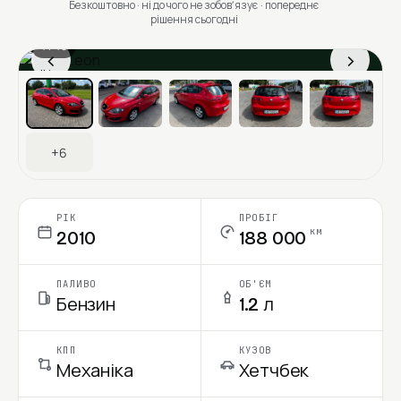
Безкоштовно · ні до чого не зобовʼязує · попереднє
рішення сьогодні
1 / 13
‹
›
Ціна в місяць
+6
РІК
ПРОБІГ
км
2010
188 000
ПАЛИВО
ОБ'ЄМ
Бензин
1.2 л
КПП
КУЗОВ
Механіка
Хетчбек