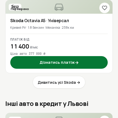
2012
Перевірено
Skoda
Octavia A5
· Універсал
Кривий Ріг
1.8 Бензин
Механіка
238к км
ПЛАТІЖ ВІД
11 400
₴/міс
Ціна авто 377 000 ₴
Дізнатись платіж
→
Дивитись усі Skoda →
Інші авто в кредит у Львові