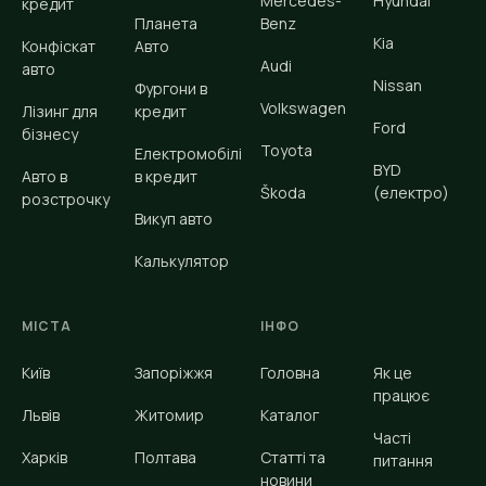
Mercedes-
Hyundai
кредит
Планета
Benz
Kia
Конфіскат
Авто
Audi
авто
Nissan
Фургони в
Volkswagen
Лізинг для
кредит
Ford
бізнесу
Toyota
Електромобілі
BYD
Авто в
в кредит
Škoda
(електро)
розстрочку
Викуп авто
Калькулятор
МІСТА
ІНФО
Київ
Запоріжжя
Головна
Як це
працює
Львів
Житомир
Каталог
Часті
Харків
Полтава
Статті та
питання
новини