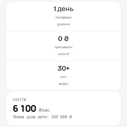
1 день
попереднє
рішення
0 ₴
прихованих
комісій
30+
міст
видачі
ПЛАТІЖ
6 100
₴/міс
Повна ціна авто: 200 000 ₴