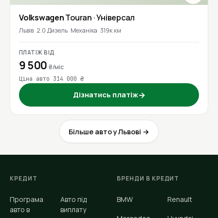
Volkswagen
Touran
· Універсал
Львів
2.0 Дизель
Механіка
319к км
ПЛАТІЖ ВІД
9 500
₴/міс
Ціна авто 314 000 ₴
Дізнатись платіж
→
Більше авто у Львові →
КРЕДИТ
БРЕНДИ В КРЕДИТ
Програма
Авто під
BMW
Renault
авто в
виплату