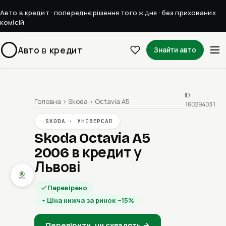
Авто в кредит · попереднє рішення того ж дня · без прихованих
комісій
Авто
в
кредит
Знайти авто
ID:
Головна
›
Skoda
›
Octavia A5
160294031
SKODA · УНІВЕРСАЛ
Skoda Octavia A5
2006
в кредит у
Львові
Перевірено
Ціна нижча за ринок ~15%
Перевірити, чи схвалять →