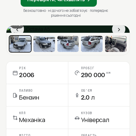
Безкоштовно · ні до чого не зобовʼязує · попереднє
рішення сьогодні
1 / 6
‹
›
Ціна в місяць
РІК
ПРОБІГ
км
2006
290 000
ПАЛИВО
ОБ'ЄМ
Бензин
2.0 л
КПП
КУЗОВ
Механіка
Універсал
МІСТО
ОБЛАСТЬ