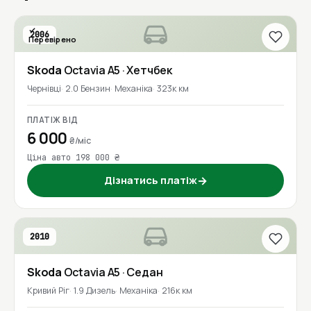
2006
Перевірено
Skoda
Octavia A5
· Хетчбек
Чернівці
2.0 Бензин
Механіка
323к км
ПЛАТІЖ ВІД
6 000
₴/міс
Ціна авто 198 000 ₴
Дізнатись платіж
→
2010
Skoda
Octavia A5
· Седан
Кривий Ріг
1.9 Дизель
Механіка
216к км