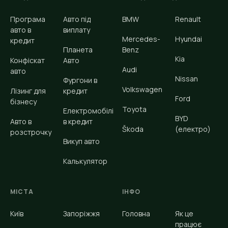
Програма
Авто під
BMW
Renault
авто в
виплату
Mercedes-
Hyundai
кредит
Планета
Benz
Kia
Конфіскат
Авто
Audi
авто
Nissan
Фургони в
Volkswagen
Лізинг для
кредит
Ford
бізнесу
Toyota
Електромобілі
BYD
Авто в
в кредит
Škoda
(електро)
розстрочку
Викуп авто
Калькулятор
МІСТА
ІНФО
Київ
Запоріжжя
Головна
Як це
працює