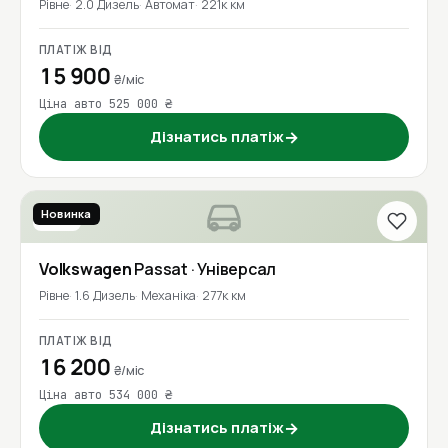
Рівне
2.0 Дизель
Автомат
221к км
ПЛАТІЖ ВІД
15 900
₴/міс
Ціна авто 525 000 ₴
Дізнатись платіж
→
Новинка
2016
Volkswagen
Passat
· Універсал
Рівне
1.6 Дизель
Механіка
277к км
ПЛАТІЖ ВІД
16 200
₴/міс
Ціна авто 534 000 ₴
Дізнатись платіж
→