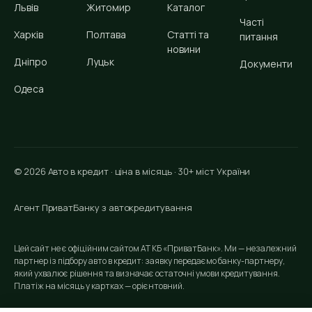
Львів
Житомир
Каталог
Часті
Харків
Полтава
Статті та
питання
новини
Дніпро
Луцьк
Документи
Одеса
© 2026 Авто в кредит · ціна в місяць · 30+ міст України
Агент ПриватБанку з автокредитування
Цей сайт не є офіційним сайтом АТ КБ «ПриватБанк». Ми — незалежний
партнер із підбору авто в кредит: заявку передаємо банку-партнеру,
який ухвалює рішення та визначає остаточні умови кредитування.
Платіж на місяць у картках — орієнтовний.