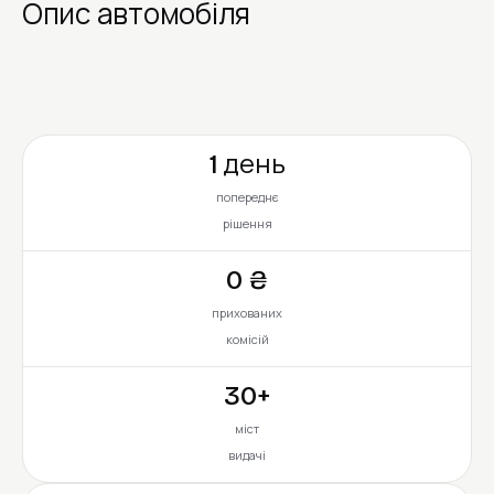
Опис автомобіля
1 день
попереднє
рішення
0 ₴
прихованих
комісій
30+
міст
видачі