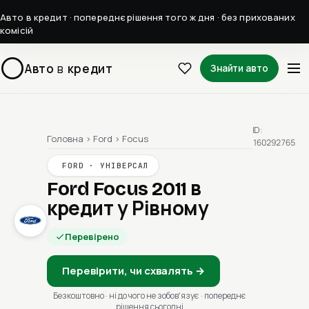
Авто в кредит · попереднє рішення того ж дня · без прихованих
комісій
Авто
в
кредит
Знайти авто
ID:
Головна
›
Ford
›
Focus
160292765
FORD · УНІВЕРСАЛ
Ford Focus 2011
в
кредит у Рівному
Перевірено
Перевірити, чи схвалять →
Безкоштовно · ні до чого не зобовʼязує · попереднє
рішення сьогодні