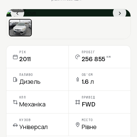
1 / 13
‹
›
Ціна в місяць
РІК
ПРОБІГ
км
2011
256 855
ПАЛИВО
ОБ'ЄМ
Дизель
1.6 л
КПП
ПРИВІД
Механіка
FWD
КУЗОВ
МІСТО
Універсал
Рівне