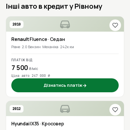
Інші авто в кредит у Рівному
2010
Renault
Fluence
· Седан
Рівне
2.0 Бензин
Механіка
242к км
ПЛАТІЖ ВІД
7 500
₴/міс
Ціна авто 247 000 ₴
Дізнатись платіж
→
2012
Hyundai
IX35
· Кросовер