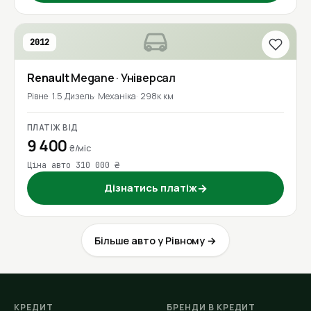
2012
Renault
Megane
· Універсал
Рівне
1.5 Дизель
Механіка
298к км
ПЛАТІЖ ВІД
9 400
₴/міс
Ціна авто 310 000 ₴
Дізнатись платіж
→
Більше авто у Рівному →
КРЕДИТ
БРЕНДИ В КРЕДИТ