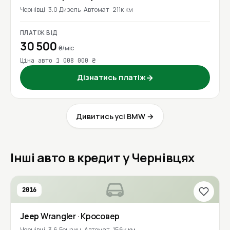
Чернівці
3.0 Дизель
Автомат
211к км
ПЛАТІЖ ВІД
30 500
₴/міс
Ціна авто 1 008 000 ₴
Дізнатись платіж
→
Дивитись усі BMW →
Інші авто в кредит у Чернівцях
2016
Jeep
Wrangler
· Кросовер
Чернівці
3.6 Бензин
Автомат
156к км