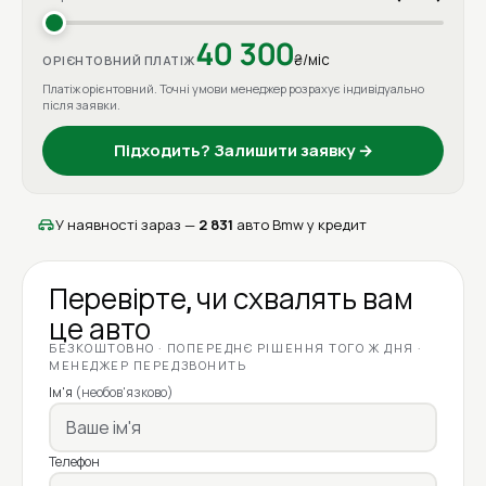
40 300
₴/міс
ОРІЄНТОВНИЙ ПЛАТІЖ
Платіж орієнтовний. Точні умови менеджер розрахує індивідуально
після заявки.
Підходить? Залишити заявку →
У наявності зараз —
2 831
авто Bmw у кредит
Перевірте, чи схвалять вам
це авто
БЕЗКОШТОВНО · ПОПЕРЕДНЄ РІШЕННЯ ТОГО Ж ДНЯ ·
МЕНЕДЖЕР ПЕРЕДЗВОНИТЬ
Ім'я
(необов'язково)
Телефон