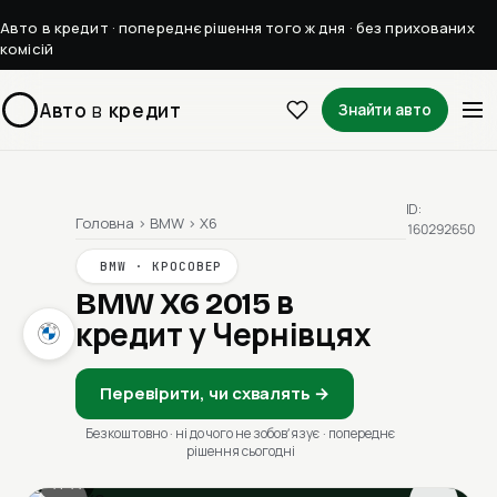
Авто в кредит · попереднє рішення того ж дня · без прихованих
комісій
Авто
в
кредит
Знайти авто
ID:
Головна
›
BMW
›
X6
160292650
BMW · КРОСОВЕР
BMW X6 2015
в
кредит у Чернівцях
Перевірити, чи схвалять →
Безкоштовно · ні до чого не зобовʼязує · попереднє
рішення сьогодні
1 / 11