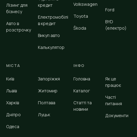
Volkswagen
Лізинг для
кредит
Ford
бізнесу
Toyota
Електромобілі
BYD
Авто в
в кредит
Škoda
(електро)
розстрочку
Викуп авто
Калькулятор
МІСТА
ІНФО
Київ
Запоріжжя
Головна
Як це
працює
Львів
Житомир
Каталог
Часті
Харків
Полтава
Статті та
питання
новини
Дніпро
Луцьк
Документи
Одеса