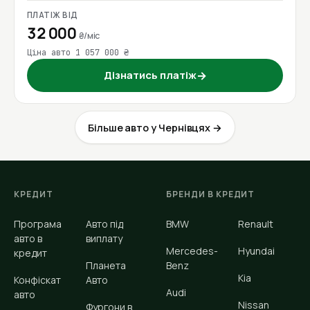
ПЛАТІЖ ВІД
32 000
₴/міс
Ціна авто 1 057 000 ₴
Дізнатись платіж
→
Більше авто у Чернівцях →
КРЕДИТ
БРЕНДИ В КРЕДИТ
Програма
Авто під
BMW
Renault
авто в
виплату
Mercedes-
Hyundai
кредит
Планета
Benz
Kia
Конфіскат
Авто
Audi
авто
Nissan
Фургони в