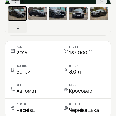
‹
›
Ціна в місяць
+4
РІК
ПРОБІГ
км
2015
137 000
ПАЛИВО
ОБ'ЄМ
Бензин
3.0 л
КПП
КУЗОВ
Автомат
Кросовер
МІСТО
ОБЛАСТЬ
Чернівці
Чернівецька