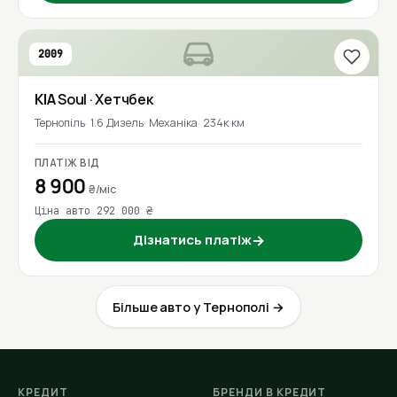
2009
KIA
Soul
· Хетчбек
Тернопіль
1.6 Дизель
Механіка
234к км
ПЛАТІЖ ВІД
8 900
₴/міс
Ціна авто 292 000 ₴
Дізнатись платіж
→
Більше авто у Тернополі →
КРЕДИТ
БРЕНДИ В КРЕДИТ