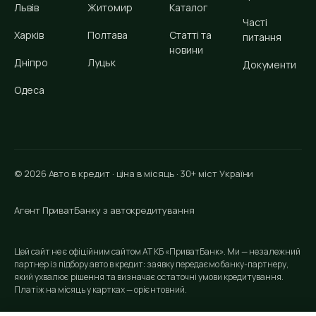
Львів
Житомир
Каталог
Часті
Харків
Полтава
Статті та
питання
новини
Дніпро
Луцьк
Документи
Одеса
© 2026 Авто в кредит · ціна в місяць · 30+ міст України
Агент ПриватБанку з автокредитування
Цей сайт не є офіційним сайтом АТ КБ «ПриватБанк». Ми — незалежний
партнер із підбору авто в кредит: заявку передаємо банку-партнеру,
який ухвалює рішення та визначає остаточні умови кредитування.
Платіж на місяць у картках — орієнтовний.