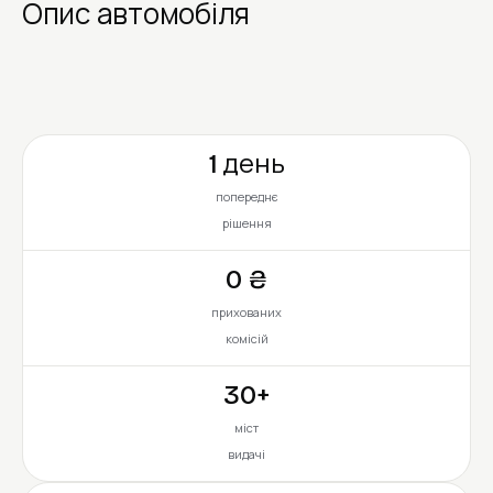
Опис автомобіля
1 день
попереднє
рішення
0 ₴
прихованих
комісій
30+
міст
видачі