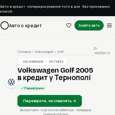
Авто в кредит · попереднє рішення того ж дня · без прихованих
комісій
Авто
в
кредит
Знайти авто
ID:
Головна
›
Volkswagen
›
Golf
160292413
VOLKSWAGEN · ХЕТЧБЕК
Volkswagen Golf 2005
в кредит у Тернополі
Перевірено
Перевірити, чи схвалять →
Безкоштовно · ні до чого не зобовʼязує · попереднє
рішення сьогодні