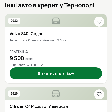
Інші авто в кредит у Тернополі
2012
Volvo
S40
· Седан
Тернопіль
2.0 Бензин
Автомат
272к км
ПЛАТІЖ ВІД
9 500
₴/міс
Ціна авто 314 000 ₴
Дізнатись платіж
→
2010
Citroen
C4 Picasso
· Універсал