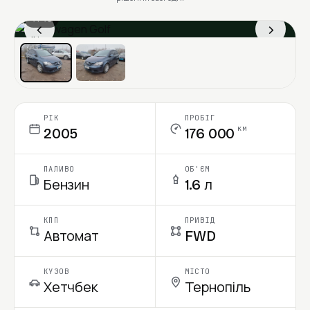
1 / 13
‹
›
Ціна в місяць
РІК
ПРОБІГ
км
2005
176 000
ПАЛИВО
ОБ'ЄМ
Бензин
1.6 л
КПП
ПРИВІД
Автомат
FWD
КУЗОВ
МІСТО
Хетчбек
Тернопіль