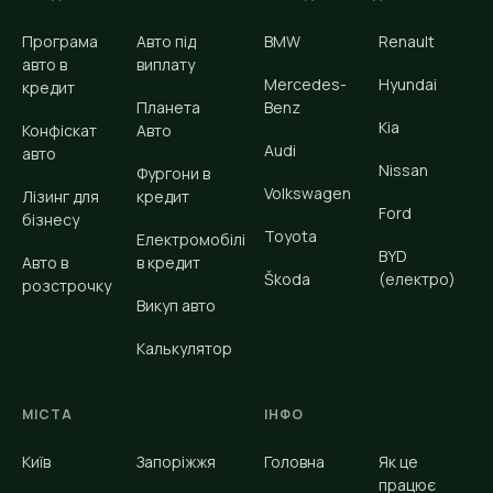
Програма
Авто під
BMW
Renault
авто в
виплату
Mercedes-
Hyundai
кредит
Планета
Benz
Kia
Конфіскат
Авто
Audi
авто
Nissan
Фургони в
Volkswagen
Лізинг для
кредит
Ford
бізнесу
Toyota
Електромобілі
BYD
Авто в
в кредит
Škoda
(електро)
розстрочку
Викуп авто
Калькулятор
МІСТА
ІНФО
Київ
Запоріжжя
Головна
Як це
працює