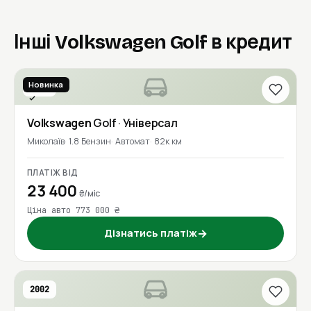
Інші Volkswagen Golf в кредит
Новинка
2019
Перевірено
Volkswagen
Golf
· Універсал
Миколаїв
1.8 Бензин
Автомат
82к км
ПЛАТІЖ ВІД
23 400
₴/міс
Ціна авто 773 000 ₴
Дізнатись платіж
→
2002