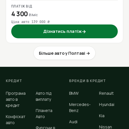
ПЛАТІЖ ВІД
4 300
₴/міс
Ціна авто 139 000 ₴
Дізнатись платіж
→
Більше авто у Полтаві →
КРЕДИТ
БРЕНДИ В КРЕДИТ
Програма
Авто під
BMW
Renault
авто в
виплату
Mercedes-
Hyundai
кредит
Планета
Benz
Kia
Конфіскат
Авто
Audi
авто
Nissan
Фургони в