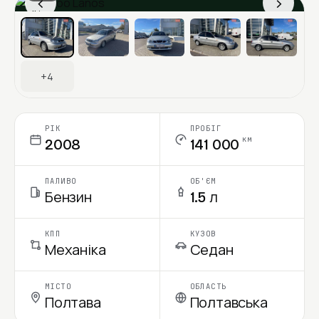
‹
›
Ціна в місяць
+4
РІК
ПРОБІГ
км
2008
141 000
ПАЛИВО
ОБ'ЄМ
Бензин
1.5 л
КПП
КУЗОВ
Механіка
Седан
МІСТО
ОБЛАСТЬ
Полтава
Полтавська