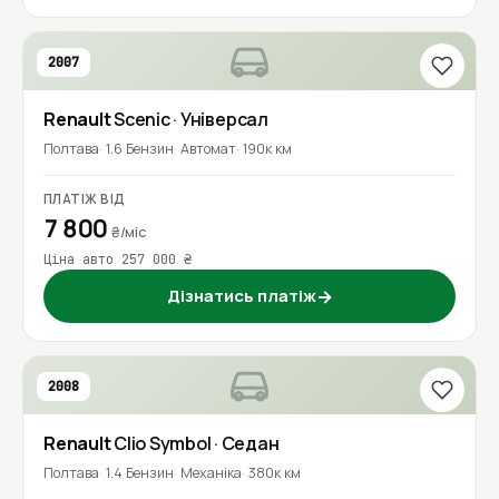
2007
Renault
Scenic
· Універсал
Полтава
1.6 Бензин
Автомат
190к км
ПЛАТІЖ ВІД
7 800
₴/міс
Ціна авто 257 000 ₴
Дізнатись платіж
→
2008
Renault
Clio Symbol
· Седан
Полтава
1.4 Бензин
Механіка
380к км