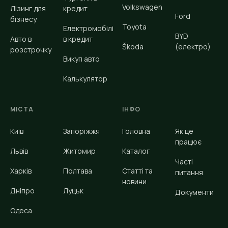
Volkswagen
Лізинг для
кредит
Ford
бізнесу
Toyota
Електромобілі
BYD
Авто в
в кредит
Škoda
(електро)
розстрочку
Викуп авто
Калькулятор
МІСТА
ІНФО
Київ
Запоріжжя
Головна
Як це
працює
Львів
Житомир
Каталог
Часті
Харків
Полтава
Статті та
питання
новини
Дніпро
Луцьк
Документи
Одеса