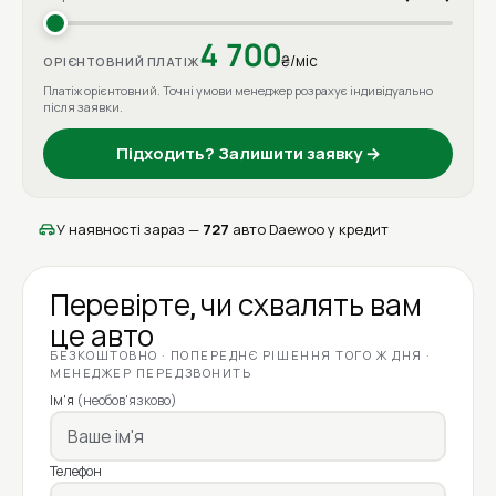
4 700
₴/міс
ОРІЄНТОВНИЙ ПЛАТІЖ
Платіж орієнтовний. Точні умови менеджер розрахує індивідуально
після заявки.
Підходить? Залишити заявку →
У наявності зараз —
727
авто Daewoo у кредит
Перевірте, чи схвалять вам
це авто
БЕЗКОШТОВНО · ПОПЕРЕДНЄ РІШЕННЯ ТОГО Ж ДНЯ ·
МЕНЕДЖЕР ПЕРЕДЗВОНИТЬ
Ім'я
(необов'язково)
Телефон