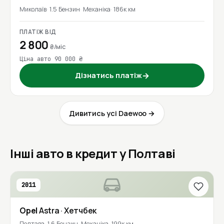
Миколаїв
1.5 Бензин
Механіка
186к км
ПЛАТІЖ ВІД
2 800
₴/міс
Ціна авто 90 000 ₴
Дізнатись платіж
→
Дивитись усі Daewoo →
Інші авто в кредит у Полтаві
2011
Opel
Astra
· Хетчбек
Полтава
1.6 Бензин
Механіка
199к км