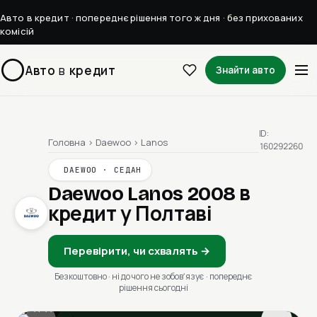
Авто в кредит · попереднє рішення того ж дня · без прихованих
комісій
Авто
в
кредит
Знайти авто
ID:
Головна
›
Daewoo
›
Lanos
160292260
DAEWOO · СЕДАН
Daewoo Lanos 2008
в
кредит у Полтаві
Перевірити, чи схвалять →
Безкоштовно · ні до чого не зобовʼязує · попереднє
рішення сьогодні
1 / 11