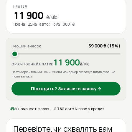
ПЛАТІЖ
11 900
₴/міс
Повна ціна авто: 392 000 ₴
59 000 ₴ (15%)
Перший внесок
11 900
₴/міс
ОРІЄНТОВНИЙ ПЛАТІЖ
Платіж орієнтовний. Точні умови менеджер розрахує індивідуально
після заявки.
Підходить? Залишити заявку →
У наявності зараз —
2 762
авто Nissan у кредит
Перевірте, чи схвалять вам