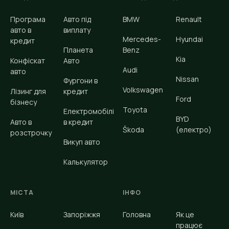
Програма
Авто під
BMW
Renault
авто в
виплату
Mercedes-
Hyundai
кредит
Планета
Benz
Kia
Конфіскат
Авто
Audi
авто
Nissan
Фургони в
Volkswagen
Лізинг для
кредит
Ford
бізнесу
Toyota
Електромобілі
BYD
Авто в
в кредит
Škoda
(електро)
розстрочку
Викуп авто
Калькулятор
МІСТА
ІНФО
Київ
Запоріжжя
Головна
Як це
працює