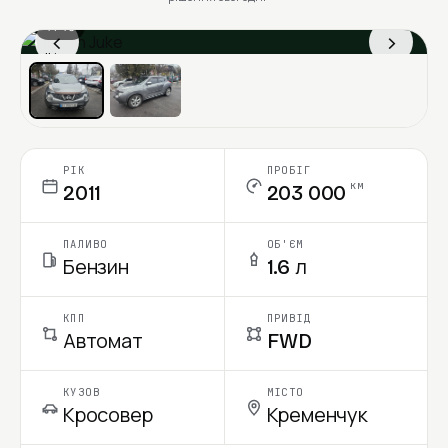
1 / 13
‹
›
Ціна в місяць
РІК
ПРОБІГ
км
2011
203 000
ПАЛИВО
ОБ'ЄМ
Бензин
1.6 л
КПП
ПРИВІД
Автомат
FWD
КУЗОВ
МІСТО
Кросовер
Кременчук