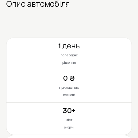
Опис автомобіля
1 день
попереднє
рішення
0 ₴
прихованих
комісій
30+
міст
видачі