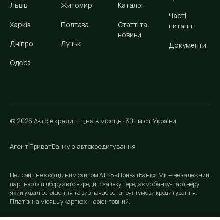
Львів
Житомир
Каталог
Часті
Харків
Полтава
Статті та
питання
новини
Дніпро
Луцьк
Документи
Одеса
© 2026 Авто в кредит · ціна в місяць · 30+ міст України
Агент ПриватБанку з автокредитування
Цей сайт не є офіційним сайтом АТ КБ «ПриватБанк». Ми — незалежний
партнер із підбору авто в кредит: заявку передаємо банку-партнеру,
який ухвалює рішення та визначає остаточні умови кредитування.
Платіж на місяць у картках — орієнтовний.