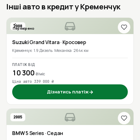
Інші авто в кредит у Кременчук
2008
Перевірено
Suzuki
Grand Vitara
· Кросовер
Кременчук
1.9 Дизель
Механіка
264к км
ПЛАТІЖ ВІД
10 300
₴/міс
Ціна авто 339 000 ₴
Дізнатись платіж
→
2005
BMW
5 Series
· Седан