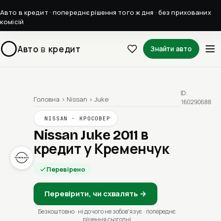
Авто в кредит · попереднє рішення того ж дня · без прихованих
комісій
Авто
в
кредит
Знайти авто
ID:
Головна
›
Nissan
›
Juke
160290688
NISSAN · КРОСОВЕР
Nissan Juke 2011
в
кредит у Кременчук
Перевірено
Перевірити, чи схвалять →
Безкоштовно · ні до чого не зобовʼязує · попереднє
рішення сьогодні