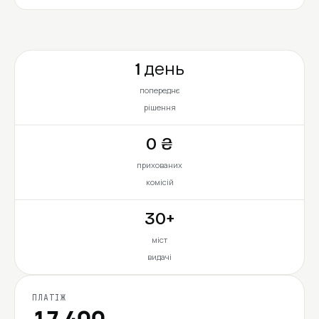
1 день
попереднє
рішення
0 ₴
прихованих
комісій
30+
міст
видачі
ПЛАТІЖ
17 400