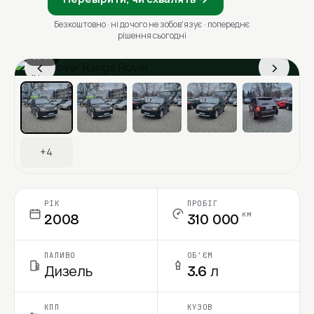
Безкоштовно · ні до чого не зобовʼязує · попереднє
рішення сьогодні
1 / 11
‹
›
Ціна в місяць
+4
РІК
ПРОБІГ
км
2008
310 000
ПАЛИВО
ОБ'ЄМ
Дизель
3.6 л
КПП
КУЗОВ