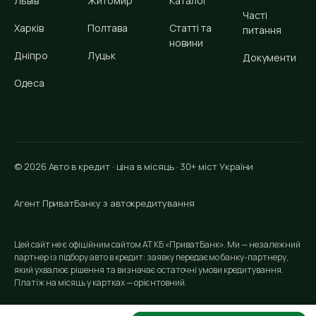
Львів
Житомир
Каталог
Часті
Харків
Полтава
Статті та
питання
новини
Дніпро
Луцьк
Документи
Одеса
© 2026 Авто в кредит · ціна в місяць · 30+ міст України
Агент ПриватБанку з автокредитування
Цей сайт не є офіційним сайтом АТ КБ «ПриватБанк». Ми — незалежний
партнер із підбору авто в кредит: заявку передаємо банку-партнеру,
який ухвалює рішення та визначає остаточні умови кредитування.
Платіж на місяць у картках — орієнтовний.