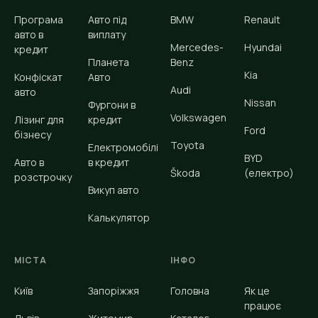
Програма
Авто під
BMW
Renault
авто в
виплату
Mercedes-
Hyundai
кредит
Планета
Benz
Kia
Конфіскат
Авто
Audi
авто
Nissan
Фургони в
Volkswagen
Лізинг для
кредит
Ford
бізнесу
Toyota
Електромобілі
BYD
Авто в
в кредит
Škoda
(електро)
розстрочку
Викуп авто
Калькулятор
МІСТА
ІНФО
Київ
Запоріжжя
Головна
Як це
працює