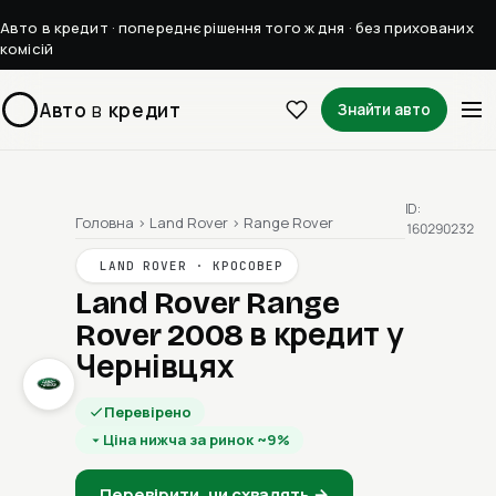
Авто в кредит · попереднє рішення того ж дня · без прихованих
комісій
Авто
в
кредит
Знайти авто
ID:
Головна
›
Land Rover
›
Range Rover
160290232
LAND ROVER · КРОСОВЕР
Land Rover Range
Rover 2008
в кредит у
Чернівцях
Перевірено
Ціна нижча за ринок ~9%
Перевірити, чи схвалять →