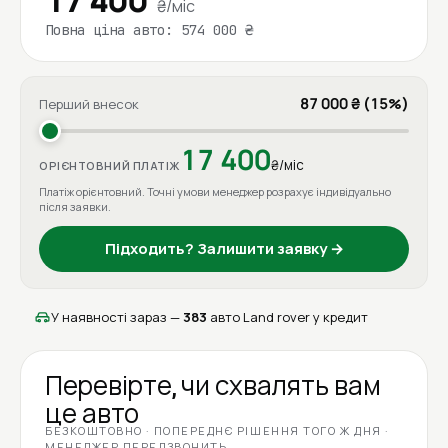
₴/міс
Повна ціна авто: 574 000 ₴
87 000 ₴ (15%)
Перший внесок
17 400
₴/міс
ОРІЄНТОВНИЙ ПЛАТІЖ
Платіж орієнтовний. Точні умови менеджер розрахує індивідуально
після заявки.
Підходить? Залишити заявку →
У наявності зараз —
383
авто Land rover у кредит
Перевірте, чи схвалять вам
це авто
БЕЗКОШТОВНО · ПОПЕРЕДНЄ РІШЕННЯ ТОГО Ж ДНЯ ·
МЕНЕДЖЕР ПЕРЕДЗВОНИТЬ