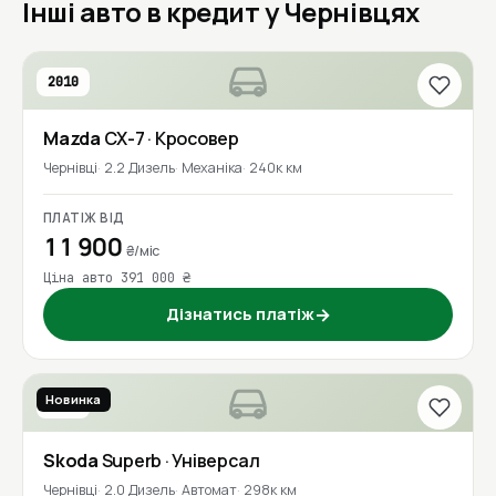
Інші авто в кредит у Чернівцях
2010
Mazda
CX-7
· Кросовер
Чернівці
2.2 Дизель
Механіка
240к км
ПЛАТІЖ ВІД
11 900
₴/міс
Ціна авто 391 000 ₴
Дізнатись платіж
→
Новинка
2019
Skoda
Superb
· Універсал
Чернівці
2.0 Дизель
Автомат
298к км