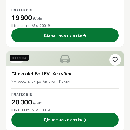
ПЛАТІЖ ВІД
19 900
₴/міс
Ціна авто 656 000 ₴
Дізнатись платіж
→
Новинка
2017
Chevrolet
Bolt EV
· Хетчбек
Ужгород
Електро
Автомат
118к км
ПЛАТІЖ ВІД
20 000
₴/міс
Ціна авто 659 000 ₴
Дізнатись платіж
→