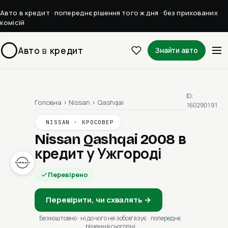
Авто в кредит · попереднє рішення того ж дня · без прихованих
комісій
Авто
в
кредит
Знайти авто
ID:
Головна
›
Nissan
›
Qashqai
160290191
NISSAN · КРОСОВЕР
Nissan Qashqai 2008
в
кредит у Ужгороді
Перевірено
Перевірити, чи схвалять →
Безкоштовно · ні до чого не зобовʼязує · попереднє
рішення сьогодні