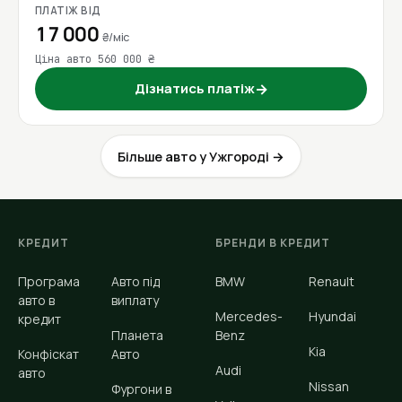
ПЛАТІЖ ВІД
17 000
₴/міс
Ціна авто 560 000 ₴
Дізнатись платіж
→
Більше авто у Ужгороді →
КРЕДИТ
БРЕНДИ В КРЕДИТ
Програма
Авто під
BMW
Renault
авто в
виплату
Mercedes-
Hyundai
кредит
Планета
Benz
Kia
Конфіскат
Авто
Audi
авто
Nissan
Фургони в