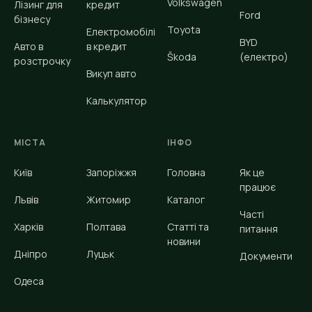
Volkswagen
Лізинг для
кредит
Ford
бізнесу
Toyota
Електромобілі
BYD
Авто в
в кредит
Škoda
(електро)
розстрочку
Викуп авто
Калькулятор
МІСТА
ІНФО
Київ
Запоріжжя
Головна
Як це
працює
Львів
Житомир
Каталог
Часті
Харків
Полтава
Статті та
питання
новини
Дніпро
Луцьк
Документи
Одеса