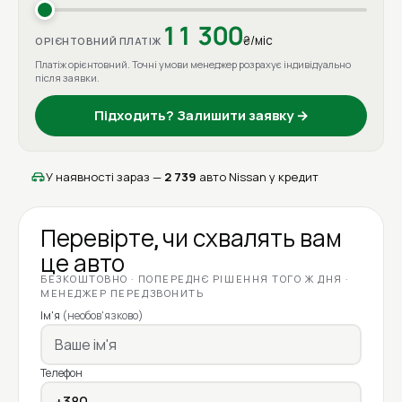
11 300
₴/міс
ОРІЄНТОВНИЙ ПЛАТІЖ
Платіж орієнтовний. Точні умови менеджер розрахує індивідуально
після заявки.
Підходить? Залишити заявку →
У наявності зараз —
2 739
авто Nissan у кредит
Перевірте, чи схвалять вам
це авто
БЕЗКОШТОВНО · ПОПЕРЕДНЄ РІШЕННЯ ТОГО Ж ДНЯ ·
МЕНЕДЖЕР ПЕРЕДЗВОНИТЬ
Ім'я
(необов'язково)
Телефон