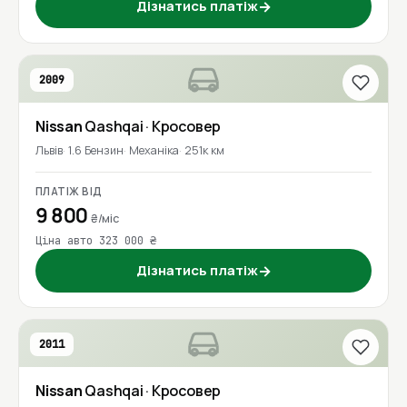
Дізнатись платіж
→
2009
Nissan
Qashqai
· Кросовер
Львів
1.6 Бензин
Механіка
251к км
ПЛАТІЖ ВІД
9 800
₴/міс
Ціна авто 323 000 ₴
Дізнатись платіж
→
2011
Nissan
Qashqai
· Кросовер