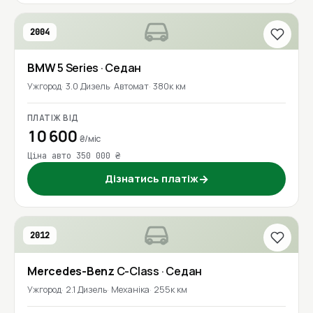
2004
BMW
5 Series
· Седан
Ужгород
3.0 Дизель
Автомат
380к км
ПЛАТІЖ ВІД
10 600
₴/міс
Ціна авто 350 000 ₴
Дізнатись платіж
→
2012
Mercedes-Benz
C-Class
· Седан
Ужгород
2.1 Дизель
Механіка
255к км