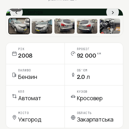
1 / 6
‹
›
Ціна в місяць
РІК
ПРОБІГ
км
2008
92 000
ПАЛИВО
ОБ'ЄМ
Бензин
2.0 л
КПП
КУЗОВ
Автомат
Кросовер
МІСТО
ОБЛАСТЬ
Ужгород
Закарпатська