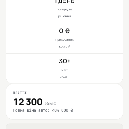
1 день
попереднє
рішення
0 ₴
прихованих
комісій
30+
міст
видачі
ПЛАТІЖ
12 300
₴/міс
Повна ціна авто: 404 000 ₴