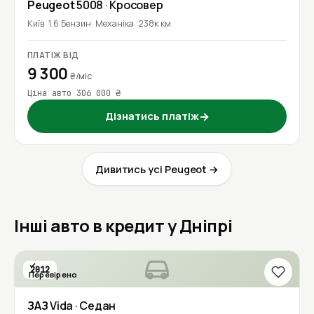
Peugeot
5008
· Кросовер
Київ
1.6 Бензин
Механіка
238к км
ПЛАТІЖ ВІД
9 300
₴/міс
Ціна авто 306 000 ₴
Дізнатись платіж
→
Дивитись усі Peugeot →
Інші авто в кредит у Дніпрі
2012
Перевірено
ЗАЗ
Vida
· Седан