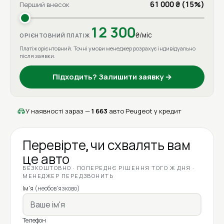
61 000 ₴ (15%)
Перший внесок
12 300
₴/міс
ОРІЄНТОВНИЙ ПЛАТІЖ
Платіж орієнтовний. Точні умови менеджер розрахує індивідуально
після заявки.
Підходить? Залишити заявку →
У наявності зараз —
1 663
авто Peugeot у кредит
Перевірте, чи схвалять вам
це авто
БЕЗКОШТОВНО · ПОПЕРЕДНЄ РІШЕННЯ ТОГО Ж ДНЯ ·
МЕНЕДЖЕР ПЕРЕДЗВОНИТЬ
Ім'я
(необов'язково)
Телефон