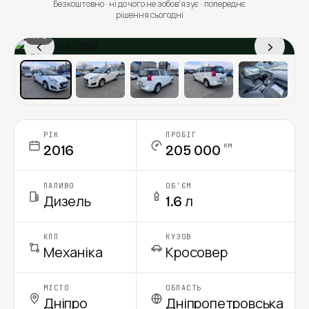
Безкоштовно · ні до чого не зобовʼязує · попереднє
рішення сьогодні
1 / 6
‹
›
Ціна в місяць
РІК
ПРОБІГ
км
2016
205 000
ПАЛИВО
ОБ'ЄМ
Дизель
1.6 л
КПП
КУЗОВ
Механіка
Кросовер
МІСТО
ОБЛАСТЬ
Дніпро
Дніпропетровська