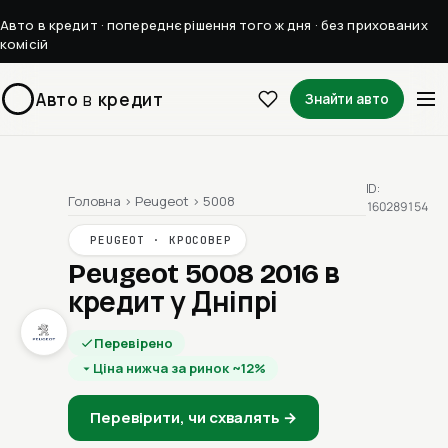
Авто в кредит · попереднє рішення того ж дня · без прихованих
комісій
Авто
в
кредит
Знайти авто
ID:
Головна
›
Peugeot
›
5008
160289154
PEUGEOT · КРОСОВЕР
Peugeot 5008 2016
в
кредит у Дніпрі
Перевірено
Ціна нижча за ринок ~12%
Перевірити, чи схвалять →