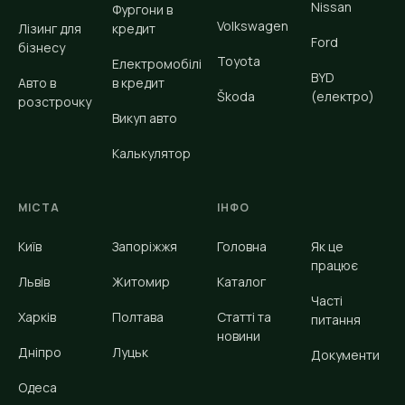
Nissan
Фургони в
Volkswagen
Лізинг для
кредит
Ford
бізнесу
Toyota
Електромобілі
BYD
Авто в
в кредит
Škoda
(електро)
розстрочку
Викуп авто
Калькулятор
МІСТА
ІНФО
Київ
Запоріжжя
Головна
Як це
працює
Львів
Житомир
Каталог
Часті
Харків
Полтава
Статті та
питання
новини
Дніпро
Луцьк
Документи
Одеса