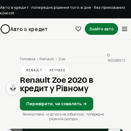
Авто в кредит · попереднє рішення того ж дня · без прихованих
комісій
Авто
в
кредит
Знайти авто
ID:
Головна
›
Renault
›
Zoe
160288913
RENAULT · ХЕТЧБЕК
Renault Zoe 2020
в
кредит у Рівному
Перевірити, чи схвалять →
Безкоштовно · ні до чого не зобовʼязує · попереднє
рішення сьогодні
1 / 11