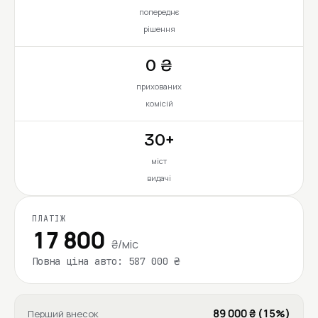
попереднє
рішення
0 ₴
прихованих
комісій
30+
міст
видачі
ПЛАТІЖ
17 800
₴/міс
Повна ціна авто: 587 000 ₴
89 000 ₴ (15%)
Перший внесок