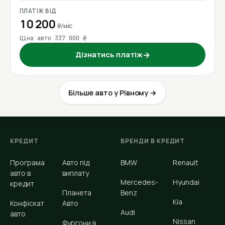
ПЛАТІЖ ВІД
10 200
₴/міс
Ціна авто 337 000 ₴
Дізнатись платіж
→
Більше авто у Рівному →
КРЕДИТ
БРЕНДИ В КРЕДИТ
Програма
Авто під
BMW
Renault
авто в
виплату
Mercedes-
Hyundai
кредит
Планета
Benz
Kia
Конфіскат
Авто
Audi
авто
Nissan
Фургони в