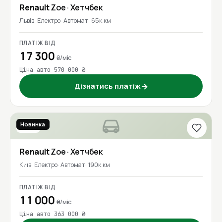
Renault
Zoe
· Хетчбек
Львів
Електро
Автомат
65к км
ПЛАТІЖ ВІД
17 300
₴/міс
Ціна авто 570 000 ₴
Дізнатись платіж
→
Новинка
2016
Renault
Zoe
· Хетчбек
Київ
Електро
Автомат
190к км
ПЛАТІЖ ВІД
11 000
₴/міс
Ціна авто 363 000 ₴