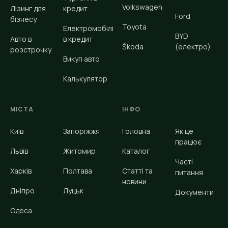
Volkswagen
Лізинг для
кредит
Ford
бізнесу
Toyota
Електромобілі
BYD
Авто в
в кредит
Škoda
(електро)
розстрочку
Викуп авто
Калькулятор
МІСТА
ІНФО
Київ
Запоріжжя
Головна
Як це
працює
Львів
Житомир
Каталог
Часті
Харків
Полтава
Статті та
питання
новини
Дніпро
Луцьк
Документи
Одеса