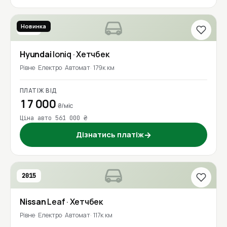
Новинка
2018
Hyundai
Ioniq
· Хетчбек
Рівне
Електро
Автомат
179к км
ПЛАТІЖ ВІД
17 000
₴/міс
Ціна авто 561 000 ₴
Дізнатись платіж
→
2015
Nissan
Leaf
· Хетчбек
Рівне
Електро
Автомат
117к км