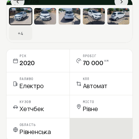
‹
›
Ціна в місяць
+4
РІК
ПРОБІГ
км
2020
70 000
ПАЛИВО
КПП
Електро
Автомат
КУЗОВ
МІСТО
Хетчбек
Рівне
ОБЛАСТЬ
Рівненська