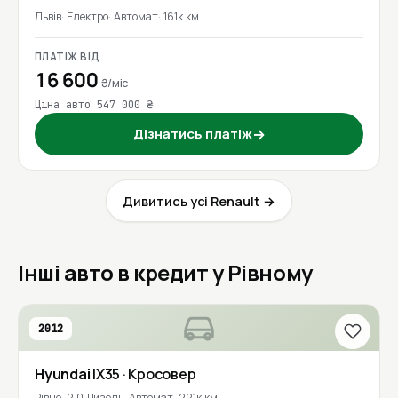
Львів
Електро
Автомат
161к км
ПЛАТІЖ ВІД
16 600
₴/міс
Ціна авто 547 000 ₴
Дізнатись платіж
→
Дивитись усі Renault →
Інші авто в кредит у Рівному
2012
Hyundai
IX35
· Кросовер
Рівне
2.0 Дизель
Автомат
221к км