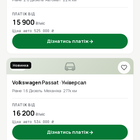
ПЛАТІЖ ВІД
15 900
₴/міс
Ціна авто 525 000 ₴
Дізнатись платіж
→
Новинка
2016
Volkswagen
Passat
· Універсал
Рівне
1.6 Дизель
Механіка
277к км
ПЛАТІЖ ВІД
16 200
₴/міс
Ціна авто 534 000 ₴
Дізнатись платіж
→