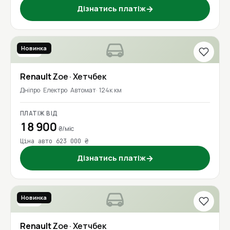
Дізнатись платіж
→
Новинка
2020
Renault
Zoe
· Хетчбек
Дніпро
Електро
Автомат
124к км
ПЛАТІЖ ВІД
18 900
₴/міс
Ціна авто 623 000 ₴
Дізнатись платіж
→
Новинка
2020
Renault
Zoe
· Хетчбек