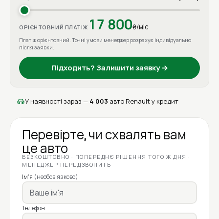
17 800
₴/міс
ОРІЄНТОВНИЙ ПЛАТІЖ
Платіж орієнтовний. Точні умови менеджер розрахує індивідуально
після заявки.
Підходить? Залишити заявку →
У наявності зараз —
4 003
авто Renault у кредит
Перевірте, чи схвалять вам
це авто
БЕЗКОШТОВНО · ПОПЕРЕДНЄ РІШЕННЯ ТОГО Ж ДНЯ ·
МЕНЕДЖЕР ПЕРЕДЗВОНИТЬ
Ім'я
(необов'язково)
Телефон