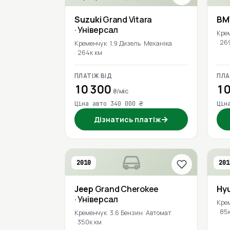
Suzuki
Grand Vitara
B
· Універсал
Кре
26
Кременчук
1.9 Дизель
Механіка
264к км
ПЛАТІЖ ВІД
ПЛА
10 300
10
₴/міс
Ціна авто 340 000 ₴
Цін
→
Дізнатись платіж
2010
201
Jeep
Grand Cherokee
Hy
· Універсал
Кре
85
Кременчук
3.6 Бензин
Автомат
350к км