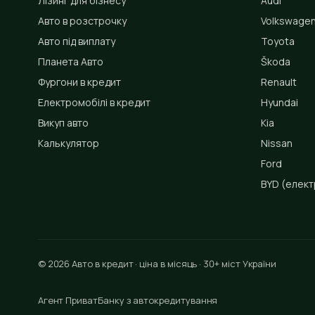
Лізинг для бізнесу
Audi
Авто в розстрочку
Volkswage
Авто під виплату
Toyota
Планета Авто
Škoda
Фургони в кредит
Renault
Електромобілі в кредит
Hyundai
Викуп авто
Kia
Калькулятор
Nissan
Ford
BYD
(елект
© 2026 Авто в кредит · ціна в місяць · 30+ міст України
Агент ПриватБанку з автокредитування