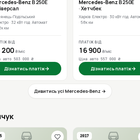
rcedes-Benz
B 250E
Mercedes-Benz
B 250E
ніверсал
· Хетчбек
'янець-Подільський
Харків
Електро · 30 кВт·год
Авто
ктро · 32 кВт·год
Автомат
58к км
2к км
ТІЖ ВІД
ПЛАТІЖ ВІД
 200
16 900
₴/міс
₴/міс
а авто 503 000 ₴
Ціна авто 557 000 ₴
→
→
Дізнатись платіж
Дізнатись платіж
Дивитись усі Mercedes-Benz →
нчук
5
2017