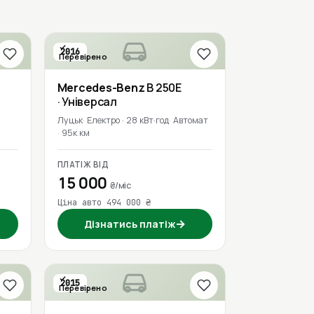
2016
Перевірено
Mercedes-Benz
B 250E
· Універсал
Луцьк
Електро · 28 кВт·год
Автомат
95к км
ПЛАТІЖ ВІД
15 000
₴/міс
Ціна авто 494 000 ₴
→
Дізнатись платіж
2015
Перевірено