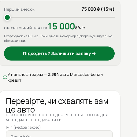
75 000 ₴ (15%)
Перший внесок
15 000
₴/міс
ОРІЄНТОВНИЙ ПЛАТІЖ
Розрахунок на 60 міс. Точні умови менеджер підбере індивідуально
після заявки.
Підходить? Залишити заявку →
У наявності зараз —
2 384
авто Mercedes-benz у
кредит
Перевірте, чи схвалять вам
це авто
БЕЗКОШТОВНО · ПОПЕРЕДНЄ РІШЕННЯ ТОГО Ж ДНЯ ·
МЕНЕДЖЕР ПЕРЕДЗВОНИТЬ
Ім'я
(необов'язково)