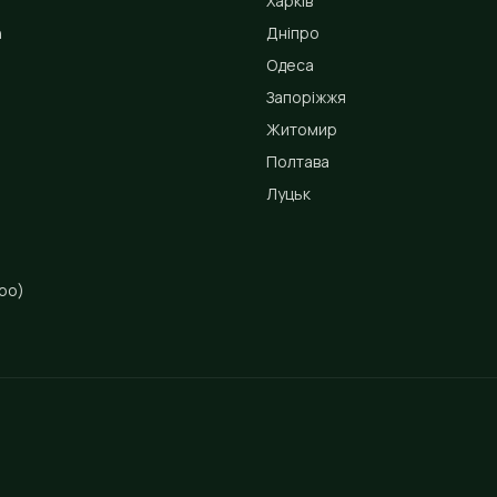
Харків
n
Дніпро
Одеса
Запоріжжя
Житомир
Полтава
Луцьк
ро)