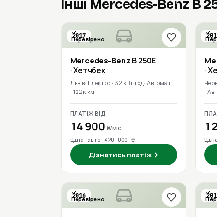
Інші Mercedes-Benz B 2
2017
201
Перевірено
Пер
Mercedes-Benz
B 250E
Me
· Хетчбек
· Х
Львів
Електро · 32 кВт·год
Автомат
Черн
122к км
Ав
ПЛАТІЖ ВІД
ПЛА
14 900
12
₴/міс
Ціна авто 490 000 ₴
Цін
→
Дізнатись платіж
2016
201
Перевірено
Пер