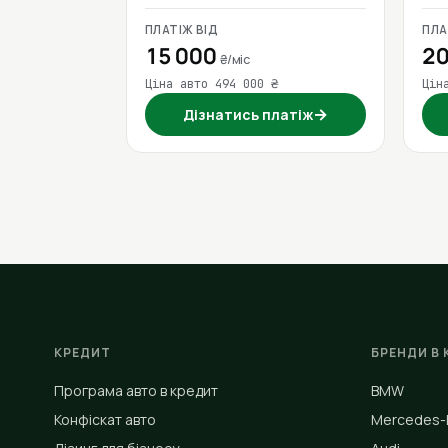
ПЛАТІЖ ВІД
ПЛА
15 000
20
₴/міс
Ціна авто 494 000 ₴
Цін
→
Дізнатись платіж
КРЕДИТ
БРЕНДИ В 
Програма авто в кредит
BMW
Конфіскат авто
Mercedes-