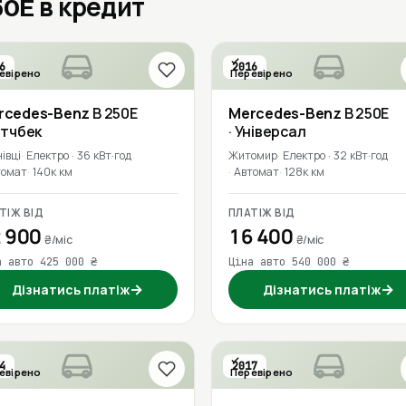
50E в кредит
6
2016
евірено
Перевірено
rcedes-Benz
B 250E
Mercedes-Benz
B 250E
етчбек
· Універсал
івці
Електро · 36 кВт·год
Житомир
Електро · 32 кВт·год
томат
140к км
Автомат
128к км
ТІЖ ВІД
ПЛАТІЖ ВІД
 900
16 400
₴/міс
₴/міс
а авто 425 000 ₴
Ціна авто 540 000 ₴
→
→
Дізнатись платіж
Дізнатись платіж
4
2017
евірено
Перевірено