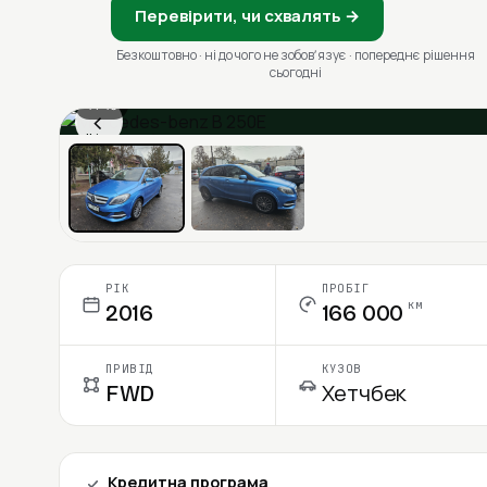
Перевірити, чи схвалять →
Безкоштовно · ні до чого не зобовʼязує · попереднє рішення
сьогодні
1 / 13
‹
Ціна в місяць
РІК
ПРОБІГ
км
2016
166 000
ПРИВІД
КУЗОВ
FWD
Хетчбек
Кредитна програма