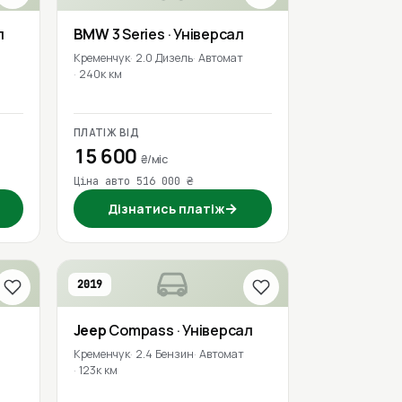
л
BMW
3 Series
· Універсал
Кременчук
2.0 Дизель
Автомат
240к км
ПЛАТІЖ ВІД
15 600
₴/міс
Ціна авто 516 000 ₴
→
Дізнатись платіж
2019
Jeep
Compass
· Універсал
Кременчук
2.4 Бензин
Автомат
123к км