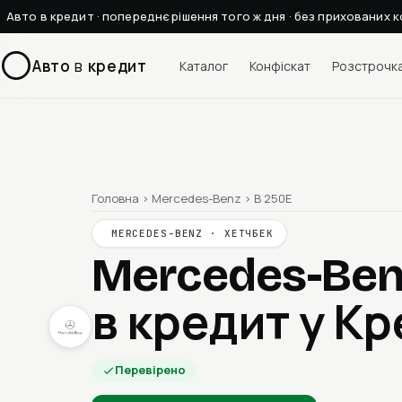
Авто в кредит · попереднє рішення того ж дня · без прихованих к
Авто
в
кредит
Каталог
Конфіскат
Розстрочк
Головна
›
Mercedes-Benz
›
B 250E
MERCEDES-BENZ · ХЕТЧБЕК
Mercedes-Ben
в кредит у К
Перевірено