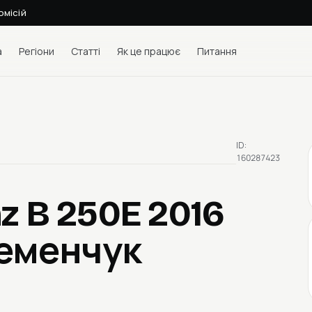
омісій
а
Регіони
Статті
Як це працює
Питання
ID:
160287423
z B 250E 2016
ременчук