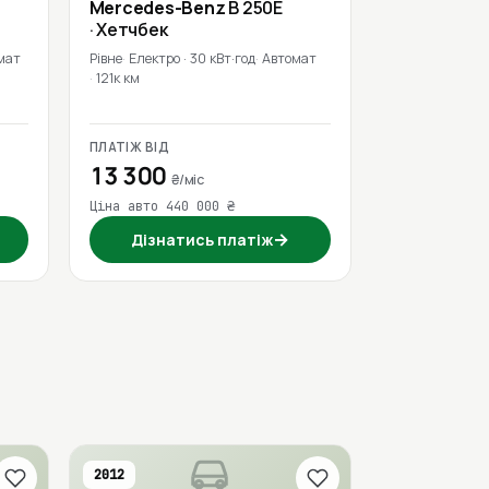
Mercedes-Benz
B 250E
· Хетчбек
мат
Рівне
Електро · 30 кВт·год
Автомат
121к км
ПЛАТІЖ ВІД
13 300
₴/міс
Ціна авто 440 000 ₴
→
Дізнатись платіж
2012