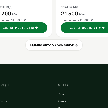
ТІЖ ВІД
ПЛАТІЖ ВІД
 700
21 500
₴/міс
₴/міс
а авто 683 000 ₴
Ціна авто 710 000 ₴
→
→
Дізнатись платіж
Дізнатись платіж
Більше авто у Кременчук →
КРЕДИТ
МІСТА
Київ
Benz
Львів