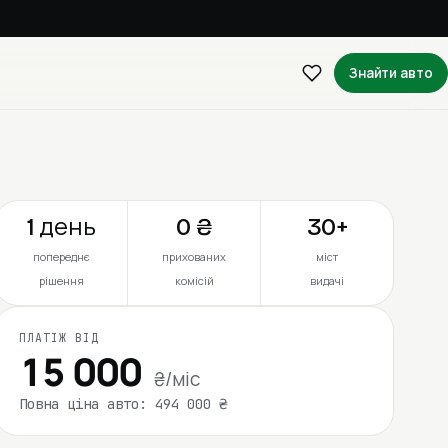
Знайти авто
1 день
0 ₴
30+
попереднє
прихованих
міст
рішення
комісій
видачі
ПЛАТІЖ ВІД
15 000
₴/міс
Повна ціна авто: 494 000 ₴