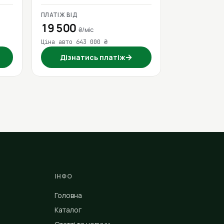
ПЛАТІЖ ВІД
19 500
₴/міс
Ціна авто 643 000 ₴
→
Дізнатись платіж
ІНФО
Головна
Каталог