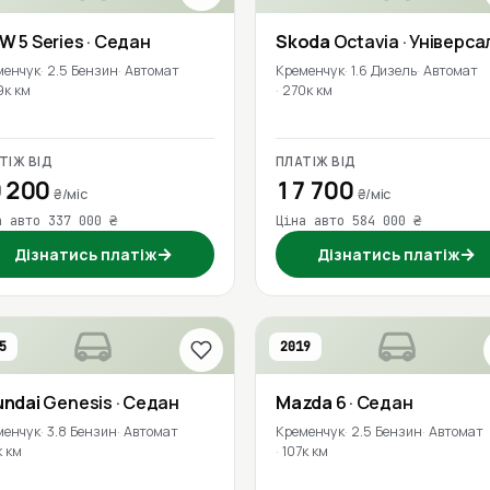
MW
5 Series
· Седан
Skoda
Octavia
· Універса
менчук
2.5 Бензин
Автомат
Кременчук
1.6 Дизель
Автомат
9к км
270к км
ТІЖ ВІД
ПЛАТІЖ ВІД
 200
17 700
₴/міс
₴/міс
а авто 337 000 ₴
Ціна авто 584 000 ₴
→
→
Дізнатись платіж
Дізнатись платіж
5
2019
undai
Genesis
· Седан
Mazda
6
· Седан
менчук
3.8 Бензин
Автомат
Кременчук
2.5 Бензин
Автомат
к км
107к км