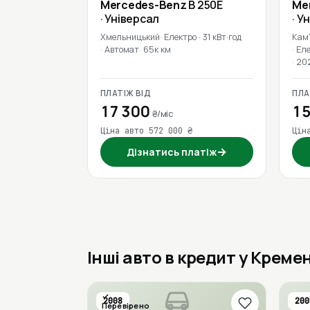
Mercedes-Benz
B 250E
Me
· Універсал
· У
Хмельницький
Електро · 31 кВт·год
Кам
Автомат
65к км
Еле
20
ПЛАТІЖ ВІД
ПЛА
17 300
15
₴/міс
Ціна авто 572 000 ₴
Цін
→
Дізнатись платіж
Інші авто в кредит у Креме
2008
200
Перевірено