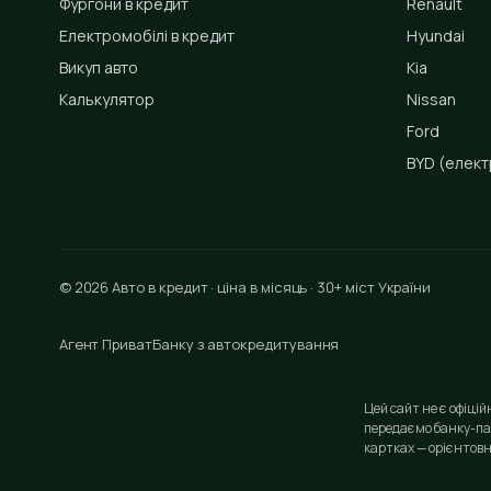
Фургони в кредит
Renault
Електромобілі в кредит
Hyundai
Викуп авто
Kia
Калькулятор
Nissan
Ford
BYD
(елект
© 2026 Авто в кредит · ціна в місяць · 30+ міст України
Агент ПриватБанку з автокредитування
Цей сайт не є офіці
передаємо банку-па
картках — орієнтовн