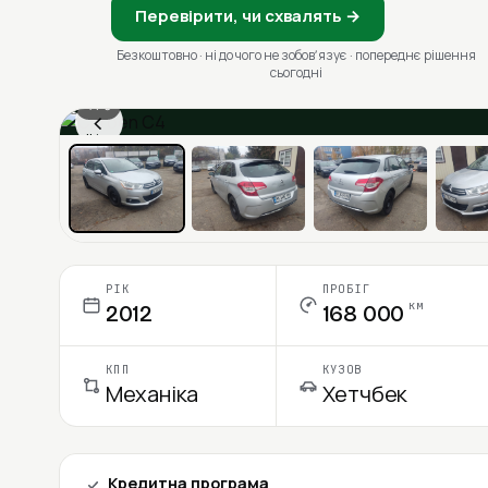
Перевірити, чи схвалять →
Безкоштовно · ні до чого не зобовʼязує · попереднє рішення
сьогодні
1 / 6
‹
Ціна в місяць
РІК
ПРОБІГ
км
2012
168 000
КПП
КУЗОВ
Механіка
Хетчбек
Кредитна програма