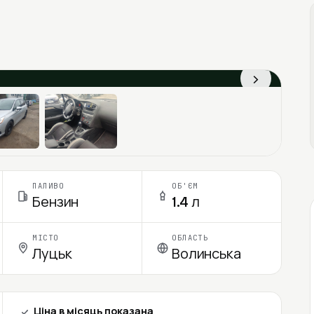
›
ПАЛИВО
ОБ'ЄМ
Бензин
1.4 л
МІСТО
ОБЛАСТЬ
Луцьк
Волинська
Ціна в місяць показана