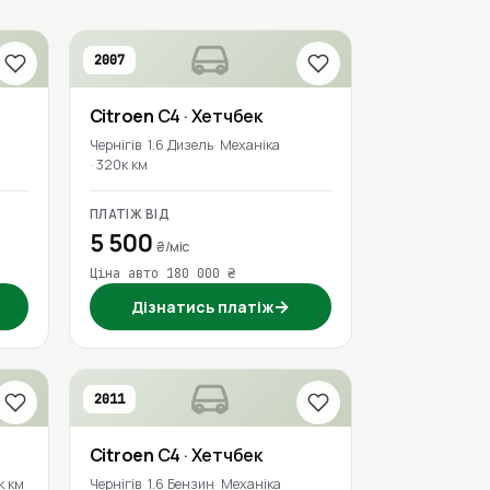
2007
Citroen
C4
· Хетчбек
Чернігів
1.6 Дизель
Механіка
320к км
ПЛАТІЖ ВІД
5 500
₴/міс
Ціна авто 180 000 ₴
→
Дізнатись платіж
2011
Citroen
C4
· Хетчбек
к км
Чернігів
1.6 Бензин
Механіка