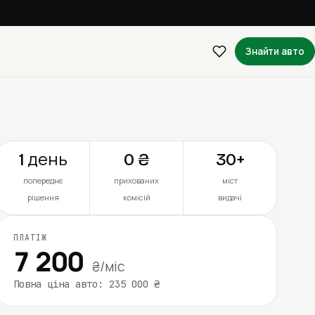
Знайти авто
1 день
0 ₴
30+
попереднє
прихованих
міст
рішення
комісій
видачі
ПЛАТІЖ
7 200
₴/міс
Повна ціна авто: 235 000 ₴