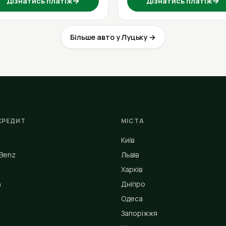
→
→
Дізнатись платіж
Дізнатись платіж
Більше авто у Луцьку →
КРЕДИТ
МІСТА
Київ
Benz
Львів
Харків
n
Дніпро
Одеса
Запоріжжя