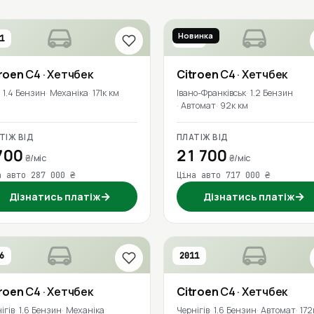
Новинка
1
2021
roen
C4
· Хетчбек
Citroen
C4
· Хетчбек
1.4 Бензин
Механіка
171к км
Івано-Франківськ
1.2 Бензин
Автомат
92к км
ТІЖ ВІД
ПЛАТІЖ ВІД
700
21 700
₴/міс
₴/міс
а авто 287 000 ₴
Ціна авто 717 000 ₴
→
→
Дізнатись платіж
Дізнатись платіж
6
2011
roen
C4
· Хетчбек
Citroen
C4
· Хетчбек
ігів
1.6 Бензин
Механіка
Чернігів
1.6 Бензин
Автомат
172