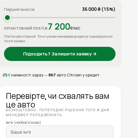
36 000 ₴ (15%)
Перший внесок
7 200
₴/міс
ОРІЄНТОВНИЙ ПЛАТІЖ
Платіж орієнтовний. Точні умови менеджер розрахує індивідуально
після заявки.
Підходить? Залишити заявку →
У наявності зараз —
867
авто Citroen у кредит
Перевірте, чи схвалять вам
це авто
БЕЗКОШТОВНО · ПОПЕРЕДНЄ РІШЕННЯ ТОГО Ж ДНЯ ·
МЕНЕДЖЕР ПЕРЕДЗВОНИТЬ
Ім'я
(необов'язково)