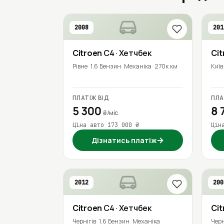
2008
201
Citroen
C4
· Хетчбек
Cit
Рівне
1.6 Бензин
Механіка
270к км
Київ
ПЛАТІЖ ВІД
ПЛА
5 300
8 
₴/міс
Ціна авто 173 000 ₴
Цін
→
Дізнатись платіж
2012
200
Citroen
C4
· Хетчбек
Cit
Чернігів
1.6 Бензин
Механіка
Черн