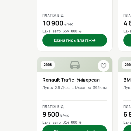
ПЛАТІЖ ВІД
ПЛА
10 900
4 
₴/міс
Ціна авто 359 000 ₴
Цін
→
Дізнатись платіж
2008
200
Renault
Trafic
· Універсал
B
Луцьк
2.5 Дизель
Механіка
395к км
Луц
ПЛАТІЖ ВІД
ПЛА
9 500
6 
₴/міс
Ціна авто 314 000 ₴
Цін