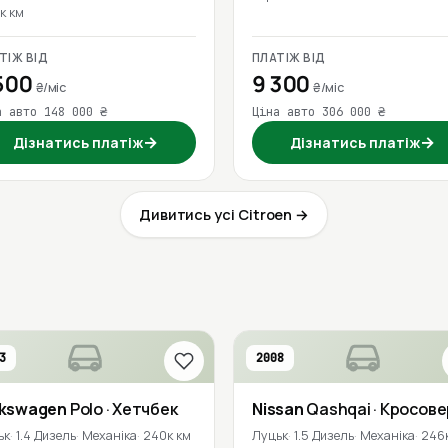
к км
ТІЖ ВІД
ПЛАТІЖ ВІД
500
9 300
₴/міс
₴/міс
а авто 148 000 ₴
Ціна авто 306 000 ₴
→
→
Дізнатись платіж
Дізнатись платіж
Дивитись усі Citroen →
3
2008
lkswagen
Polo
· Хетчбек
Nissan
Qashqai
· Кросове
ьк
1.4 Дизель
Механіка
240к км
Луцьк
1.5 Дизель
Механіка
246