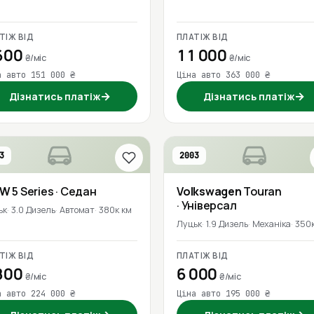
ТІЖ ВІД
ПЛАТІЖ ВІД
600
11 000
₴/міс
₴/міс
а авто 151 000 ₴
Ціна авто 363 000 ₴
→
→
Дізнатись платіж
Дізнатись платіж
3
2003
MW
5 Series
· Седан
Volkswagen
Touran
· Універсал
ьк
3.0 Дизель
Автомат
380к км
Луцьк
1.9 Дизель
Механіка
350к
ТІЖ ВІД
ПЛАТІЖ ВІД
800
6 000
₴/міс
₴/міс
а авто 224 000 ₴
Ціна авто 195 000 ₴