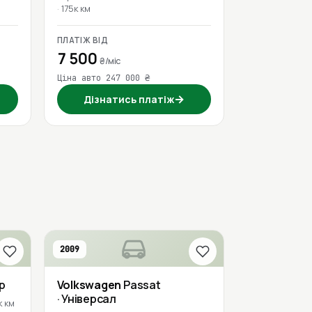
175к км
ПЛАТІЖ ВІД
7 500
₴/міс
Ціна авто 247 000 ₴
→
Дізнатись платіж
2009
р
Volkswagen
Passat
· Універсал
к км