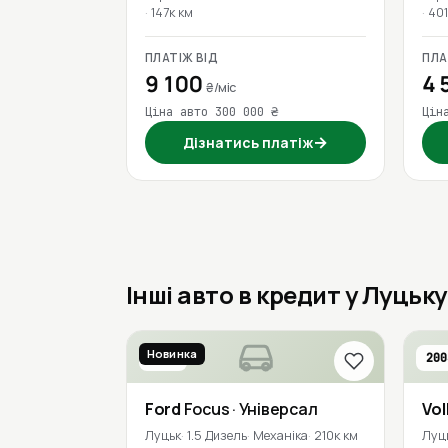
147к км
401
ПЛАТІЖ ВІД
ПЛА
9 100
4 
₴/міс
Ціна авто 300 000 ₴
Цін
→
Дізнатись платіж
Інші авто в кредит у Луцьку
Новинка
2016
200
Ford
Focus
· Універсал
Vo
Луцьк
1.5 Дизель
Механіка
210к км
Луц