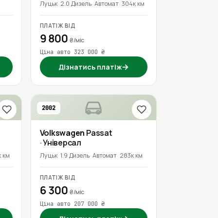
Луцьк
2.0 Дизель
Автомат
304к км
ПЛАТІЖ ВІД
9 800
₴/міс
Ціна авто 323 000 ₴
→
Дізнатись платіж
2002
Volkswagen
Passat
· Універсал
 км
Луцьк
1.9 Дизель
Автомат
283к км
ПЛАТІЖ ВІД
6 300
₴/міс
Ціна авто 207 000 ₴