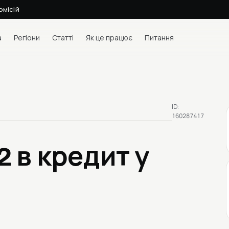
омісій
а
Регіони
Статті
Як це працює
Питання
ID:
160287417
12
в кредит у