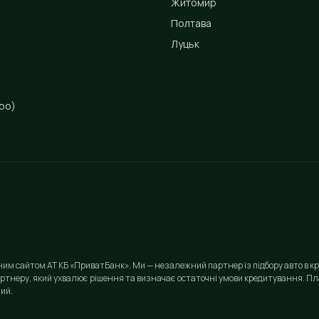
Житомир
Полтава
Луцьк
ро)
йним сайтом АТ КБ «ПриватБанк». Ми — незалежний партнер із підбору авто в кр
ртнеру, який ухвалює рішення та визначає остаточні умови кредитування. Пла
ий.