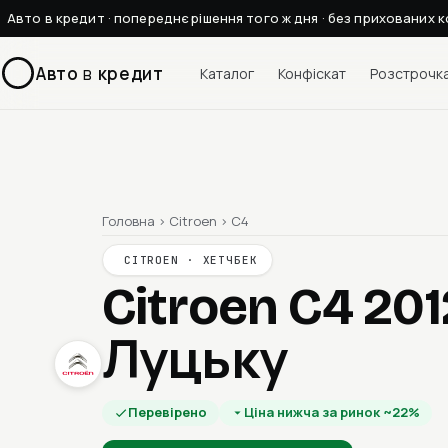
Авто в кредит · попереднє рішення того ж дня · без прихованих к
Авто
в
кредит
Каталог
Конфіскат
Розстрочк
Головна
›
Citroen
›
C4
CITROEN · ХЕТЧБЕК
Citroen C4 20
Луцьку
Перевірено
Ціна нижча за ринок ~22%