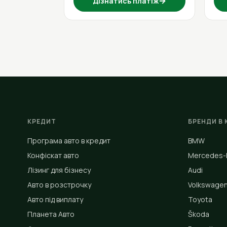
→
Дізнатись платіж
КРЕДИТ
БРЕНДИ В 
Програма авто в кредит
BMW
Конфіскат авто
Mercedes-
Лізинг для бізнесу
Audi
Авто в розстрочку
Volkswage
Авто під виплату
Toyota
Планета Авто
Škoda