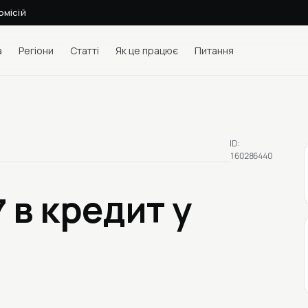
омісій
а
Регіони
Статті
Як це працює
Питання
ID:
160286440
7
в кредит у