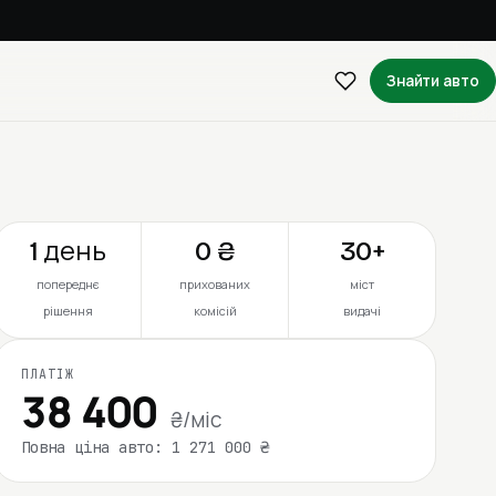
Знайти авто
1 день
0 ₴
30+
попереднє
прихованих
міст
рішення
комісій
видачі
ПЛАТІЖ
38 400
₴/міс
Повна ціна авто: 1 271 000 ₴