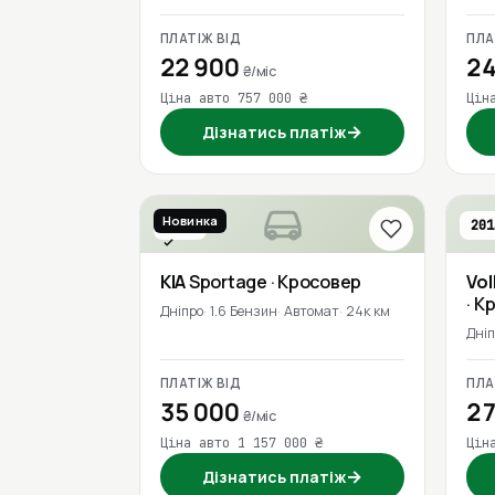
ПЛАТІЖ ВІД
ПЛА
22 900
24
₴/міс
Ціна авто 757 000 ₴
Цін
→
Дізнатись платіж
Новинка
2023
201
Перевірено
KIA
Sportage
· Кросовер
Vo
· К
Дніпро
1.6 Бензин
Автомат
24к км
Дні
ПЛАТІЖ ВІД
ПЛА
35 000
27
₴/міс
Ціна авто 1 157 000 ₴
Цін
→
Дізнатись платіж