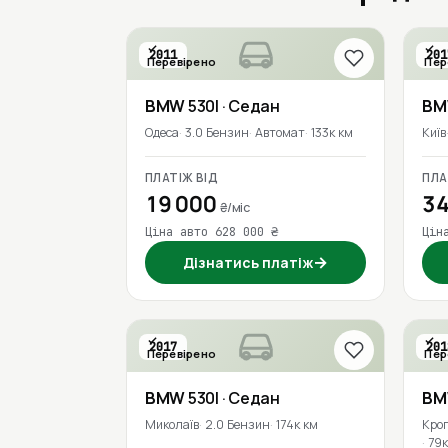
2011
201
Перевірено
Пер
BMW
530I
· Седан
B
Одеса
3.0 Бензин
Автомат
133к км
Київ
ПЛАТІЖ ВІД
ПЛА
19 000
34
₴/міс
Ціна авто 628 000 ₴
Цін
→
Дізнатись платіж
2017
201
Перевірено
Пер
BMW
530I
· Седан
B
Миколаїв
2.0 Бензин
174к км
Кро
79к