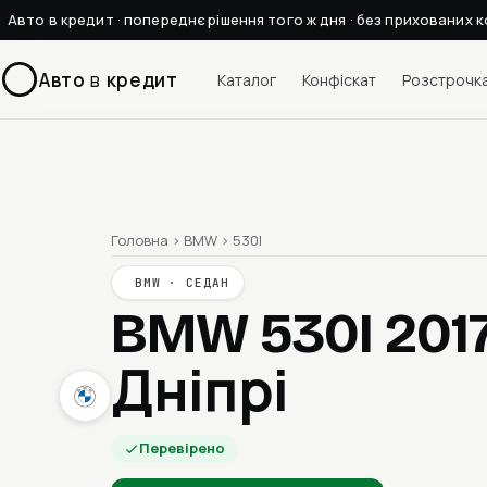
Авто в кредит · попереднє рішення того ж дня · без прихованих к
Авто
в
кредит
Каталог
Конфіскат
Розстрочк
Головна
›
BMW
›
530I
BMW · СЕДАН
BMW 530I 201
Дніпрі
Перевірено