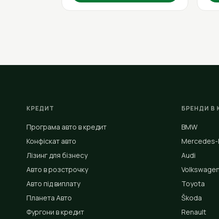
КРЕДИТ
БРЕНДИ В 
Програма авто в кредит
BMW
Конфіскат авто
Mercedes-
Лізинг для бізнесу
Audi
Авто в розстрочку
Volkswage
Авто під виплату
Toyota
Планета Авто
Škoda
Фургони в кредит
Renault