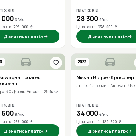
ТІЖ ВІД
ПЛАТІЖ ВІД
 000
28 300
₴/міс
₴/міс
а авто 793 000 ₴
Ціна авто 936 000 ₴
→
→
Дізнатись платіж
Дізнатись платіж
3
2022
lkswagen
Touareg
Nissan
Rogue
· Кросовер
росовер
Дніпро
1.5 Бензин
Автомат
31к 
про
3.0 Дизель
Автомат
288к км
ТІЖ ВІД
ПЛАТІЖ ВІД
 500
34 000
₴/міс
₴/міс
а авто 908 000 ₴
Ціна авто 1 126 000 ₴
→
→
Дізнатись платіж
Дізнатись платіж