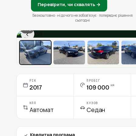
Перевірити, чи схвалять →
Безкоштовно · ні до чого не зобовʼязує · попереднє рішення
сьогодні
1 / 6
‹
Ціна в місяць
РІК
ПРОБІГ
км
2017
109 000
КПП
КУЗОВ
Автомат
Седан
Кредитна програма