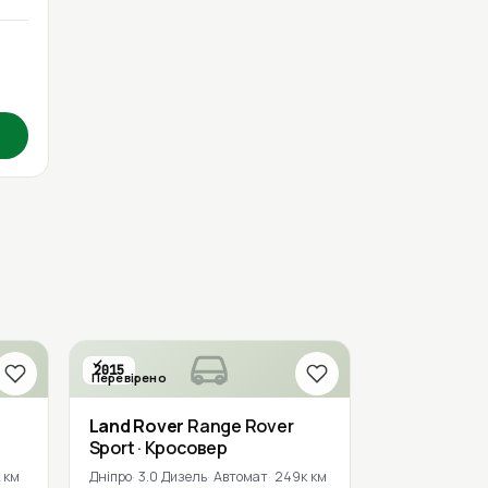
2015
Перевірено
Land Rover
Range Rover
Sport
· Кросовер
 км
Дніпро
3.0 Дизель
Автомат
249к км