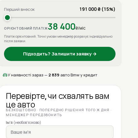
191 000 ₴ (15%)
Перший внесок
38 400
₴/міс
ОРІЄНТОВНИЙ ПЛАТІЖ
Платіж орієнтовний. Точні умови менеджер розрахує індивідуально
після заявки.
Підходить? Залишити заявку →
У наявності зараз —
2 839
авто Bmw у кредит
Перевірте, чи схвалять вам
це авто
БЕЗКОШТОВНО · ПОПЕРЕДНЄ РІШЕННЯ ТОГО Ж ДНЯ ·
МЕНЕДЖЕР ПЕРЕДЗВОНИТЬ
Ім'я
(необов'язково)