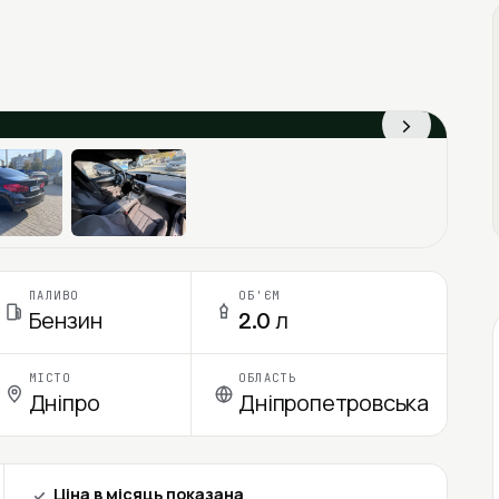
›
ПАЛИВО
ОБ'ЄМ
Бензин
2.0 л
МІСТО
ОБЛАСТЬ
Дніпро
Дніпропетровська
Ціна в місяць показана