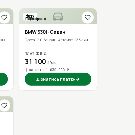
2017
Перевірено
BMW
530I
· Седан
 км
Одеса
2.0 Бензин
Автомат
183к км
ПЛАТІЖ ВІД
31 100
₴/міс
Ціна авто 1 030 000 ₴
→
Дізнатись платіж