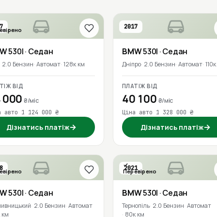
7
2017
евірено
MW
530I
· Седан
BMW
530I
· Седан
2.0 Бензин
Автомат
128к км
Дніпро
2.0 Бензин
Автомат
110к
ТІЖ ВІД
ПЛАТІЖ ВІД
 000
40 100
₴/міс
₴/міс
а авто 1 124 000 ₴
Ціна авто 1 328 000 ₴
→
→
Дізнатись платіж
Дізнатись платіж
8
2021
евірено
Перевірено
MW
530I
· Седан
BMW
530I
· Седан
пивницький
2.0 Бензин
Автомат
Тернопіль
2.0 Бензин
Автомат
 км
80к км