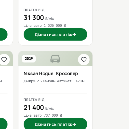
ПЛАТІЖ ВІД
31 300
₴/міс
Ціна авто 1 035 000 ₴
→
Дізнатись платіж
2019
Nissan
Rogue
· Кросовер
км
Дніпро
2.5 Бензин
Автомат
114к км
ПЛАТІЖ ВІД
21 400
₴/міс
Ціна авто 707 000 ₴
→
Дізнатись платіж