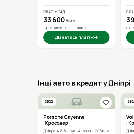
ПЛАТІЖ ВІД
ПЛА
33 600
39
₴/міс
Ціна авто 1 111 000 ₴
Цін
→
Дізнатись платіж
Інші авто в кредит у Дніпрі
2011
201
Porsche
Cayenne
Vo
· Кросовер
· К
Дніпро
4.8 Бензин
Автомат
205к км
Дні