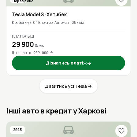
Перевірено
Tesla
Model S
· Хетчбек
Кременчук
0.1 Електро
Автомат
25к км
ПЛАТІЖ ВІД
29 900
₴/міс
Ціна авто 989 000 ₴
Дізнатись платіж
→
Дивитись усі Tesla →
Інші авто в кредит у Харкові
2013