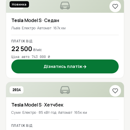
Новинка
2016
Tesla
Model S
· Седан
Львів
Електро
Автомат
167к км
ПЛАТІЖ ВІД
22 500
₴/міс
Ціна авто 743 000 ₴
Дізнатись платіж
→
2014
Tesla
Model S
· Хетчбек
Суми
Електро · 85 кВт·год
Автомат
165к км
ПЛАТІЖ ВІД