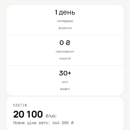
1 день
попереднє
рішення
0 ₴
прихованих
комісій
30+
міст
видачі
ПЛАТІЖ
20 100
₴/міс
Повна ціна авто: 664 000 ₴