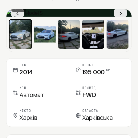
1 / 11
‹
›
Ціна в місяць
РІК
ПРОБІГ
км
2014
195 000
КПП
ПРИВІД
Автомат
FWD
МІСТО
ОБЛАСТЬ
Харків
Харківська