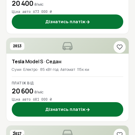
20 400
₴/міс
Ціна авто 673 000 ₴
Дізнатись платіж
→
2013
Tesla
Model S
· Седан
Суми
Електро · 85 кВт·год
Автомат
115к км
ПЛАТІЖ ВІД
20 600
₴/міс
Ціна авто 681 000 ₴
Дізнатись платіж
→
2017