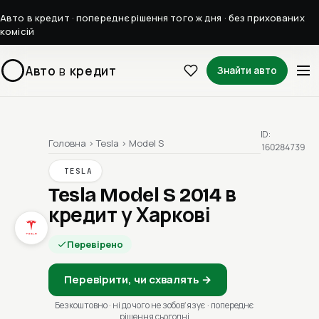
Авто в кредит · попереднє рішення того ж дня · без прихованих
комісій
Авто
в
кредит
Знайти авто
ID:
Головна
›
Tesla
›
Model S
160284739
TESLA
Tesla Model S 2014
в
кредит у Харкові
Перевірено
Перевірити, чи схвалять →
Безкоштовно · ні до чого не зобовʼязує · попереднє
рішення сьогодні