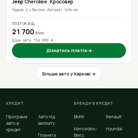
Jeep
Cherokee
· Кросовер
Харків
2.4 Бензин
Автомат
148к км
ПЛАТІЖ ВІД
21 700
₴/міс
Ціна авто 716 000 ₴
Дізнатись платіж
→
Більше авто у Харкові →
КРЕДИТ
БРЕНДИ В КРЕДИТ
Програма
Авто під
BMW
Renault
авто в
виплату
Mercedes-
Hyundai
кредит
Планета
Benz