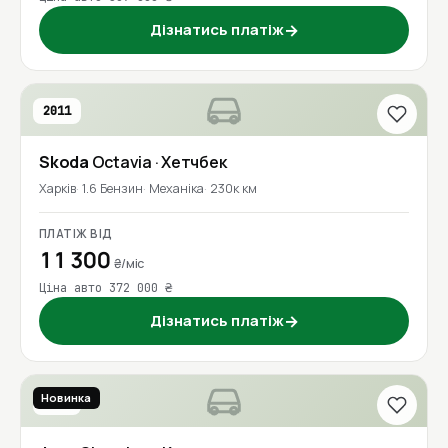
Дізнатись платіж
→
2011
Skoda
Octavia
· Хетчбек
Харків
1.6 Бензин
Механіка
230к км
ПЛАТІЖ ВІД
11 300
₴/міс
Ціна авто 372 000 ₴
Дізнатись платіж
→
Новинка
2018