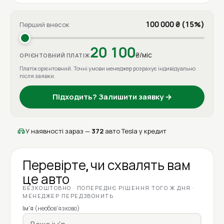
100 000 ₴ (15%)
Перший внесок
20 100
₴/міс
ОРІЄНТОВНИЙ ПЛАТІЖ
Платіж орієнтовний. Точні умови менеджер розрахує індивідуально
після заявки.
Підходить? Залишити заявку →
У наявності зараз —
372
авто Tesla у кредит
Перевірте, чи схвалять вам
це авто
БЕЗКОШТОВНО · ПОПЕРЕДНЄ РІШЕННЯ ТОГО Ж ДНЯ ·
МЕНЕДЖЕР ПЕРЕДЗВОНИТЬ
Ім'я
(необов'язково)