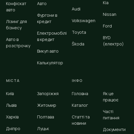
Kia
Конфіскат
Авто
Audi
авто
Nissan
Фургони в
Volkswagen
Лізинг для
кредит
Ford
бізнесу
Toyota
Електромобілі
BYD
Авто в
в кредит
Škoda
(електро)
розстрочку
Викуп авто
Калькулятор
МІСТА
ІНФО
Київ
Запоріжжя
Головна
Як це
працює
Львів
Житомир
Каталог
Часті
Харків
Полтава
Статті та
питання
новини
Дніпро
Луцьк
Документи