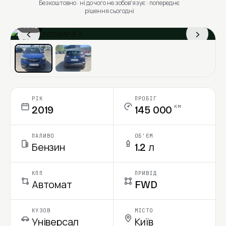
Безкоштовно · ні до чого не зобовʼязує · попереднє
рішення сьогодні
1 / 13
‹
›
Ціна в місяць
РІК
ПРОБІГ
км
2019
145 000
ПАЛИВО
ОБ'ЄМ
Бензин
1.2 л
КПП
ПРИВІД
Автомат
FWD
КУЗОВ
МІСТО
Універсал
Київ