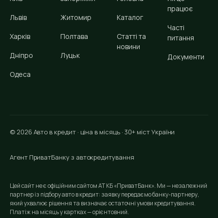
працює
Львів
Житомир
Каталог
Часті
Харків
Полтава
Статті та
питання
новини
Дніпро
Луцьк
Документи
Одеса
© 2026 Авто в кредит · ціна в місяць · 30+ міст України
Агент ПриватБанку з автокредитування
Цей сайт не є офіційним сайтом АТ КБ «ПриватБанк». Ми — незалежний
партнер із підбору авто в кредит: заявку передаємо банку-партнеру,
який ухвалює рішення та визначає остаточні умови кредитування.
Платіж на місяць у картках — орієнтовний.