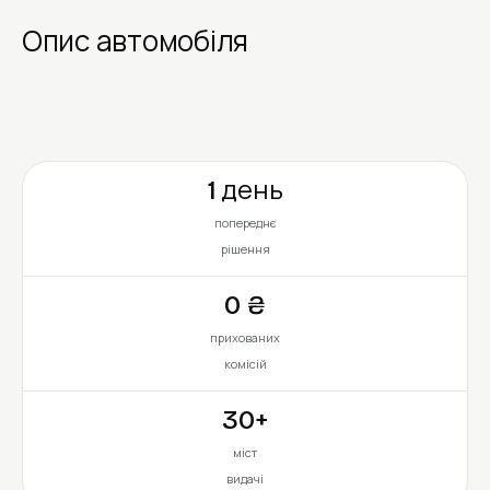
Опис автомобіля
1 день
попереднє
рішення
0 ₴
прихованих
комісій
30+
міст
видачі