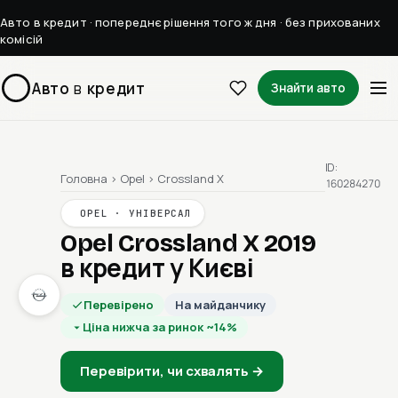
Авто в кредит · попереднє рішення того ж дня · без прихованих
комісій
Авто
в
кредит
Знайти авто
ID:
Головна
›
Opel
›
Crossland X
160284270
OPEL · УНІВЕРСАЛ
Opel Crossland X 2019
в кредит у Києві
Перевірено
На майданчику
Ціна нижча за ринок ~14%
Перевірити, чи схвалять →