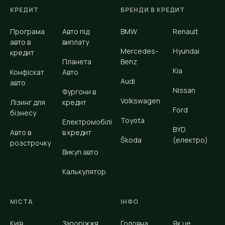
КРЕДИТ
БРЕНДИ В КРЕДИТ
Програма
Авто під
BMW
Renault
авто в
виплату
Mercedes-
Hyundai
кредит
Планета
Benz
Kia
Конфіскат
Авто
Audi
авто
Nissan
Фургони в
Volkswagen
Лізинг для
кредит
Ford
бізнесу
Toyota
Електромобілі
BYD
Авто в
в кредит
Škoda
(електро)
розстрочку
Викуп авто
Калькулятор
МІСТА
ІНФО
Київ
Запоріжжя
Головна
Як це