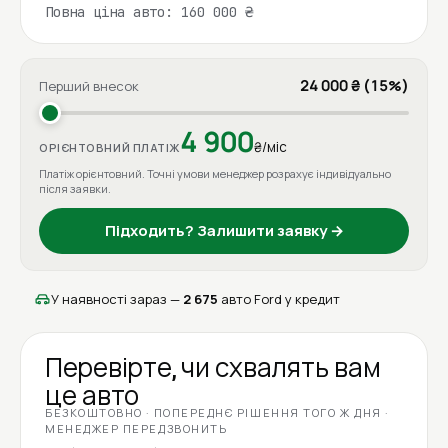
Повна ціна авто: 160 000 ₴
24 000 ₴ (15%)
Перший внесок
4 900
₴/міс
ОРІЄНТОВНИЙ ПЛАТІЖ
Платіж орієнтовний. Точні умови менеджер розрахує індивідуально
після заявки.
Підходить? Залишити заявку →
У наявності зараз —
2 675
авто Ford у кредит
Перевірте, чи схвалять вам
це авто
БЕЗКОШТОВНО · ПОПЕРЕДНЄ РІШЕННЯ ТОГО Ж ДНЯ ·
МЕНЕДЖЕР ПЕРЕДЗВОНИТЬ