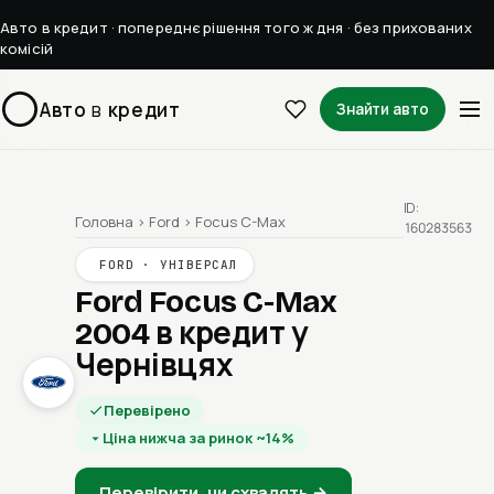
Авто в кредит · попереднє рішення того ж дня · без прихованих
комісій
Авто
в
кредит
Знайти авто
ID:
Головна
›
Ford
›
Focus C-Max
160283563
FORD · УНІВЕРСАЛ
Ford Focus C-Max
2004
в кредит у
Чернівцях
Перевірено
Ціна нижча за ринок ~14%
Перевірити, чи схвалять →