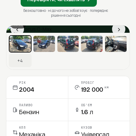
Безкоштовно · ні до чого не зобовʼязує · попереднє
рішення сьогодні
1 / 11
‹
›
Ціна в місяць
+4
РІК
ПРОБІГ
км
2004
192 000
ПАЛИВО
ОБ'ЄМ
Бензин
1.6 л
КПП
КУЗОВ
Механіка
Універсал