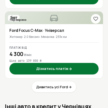
2007
Перевірено
Ford
Focus C-Max
· Універсал
Житомир
2.0 Бензин
Механіка
233к км
ПЛАТІЖ ВІД
4 300
₴/міс
Ціна авто 139 000 ₴
Дізнатись платіж
→
Дивитись усі Ford →
Інші авто в кредит у Чернівцях