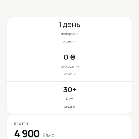
1 день
попереднє
рішення
0 ₴
прихованих
комісій
30+
міст
видачі
ПЛАТІЖ
4 900
₴/міс