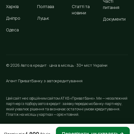
Часті
Харків
Полтава
Статті та
питання
новини
Дніпро
Луцьк
Документи
Одеса
© 2026 Авто в кредит · ціна в місяць · 30+ міст України
Агент ПриватБанку з автокредитування
Цей сайт не є офіційним сайтом АТ КБ «ПриватБанк». Ми — незалежний
партнер із підбору авто в кредит: заявку передаємо банку-партнеру,
який ухвалює рішення та визначає остаточні умови кредитування.
Платіж на місяць у картках — орієнтовний.
4 900
Перевірити, чи схвалять →