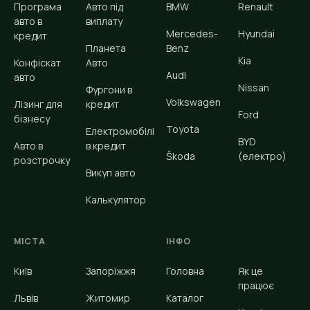
Програма
Авто під
BMW
Renault
авто в
виплату
Mercedes-
Hyundai
кредит
Планета
Benz
Kia
Конфіскат
Авто
Audi
авто
Nissan
Фургони в
Volkswagen
Лізинг для
кредит
Ford
бізнесу
Toyota
Електромобілі
BYD
Авто в
в кредит
Škoda
(електро)
розстрочку
Викуп авто
Калькулятор
МІСТА
ІНФО
Київ
Запоріжжя
Головна
Як це
працює
Львів
Житомир
Каталог