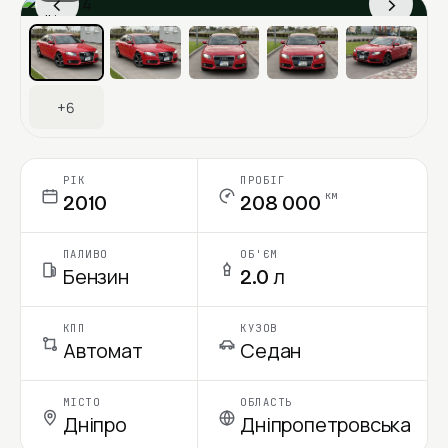
‹
›
Ціна в місяць
+6
РІК
ПРОБІГ
км
2010
208 000
ПАЛИВО
ОБ'ЄМ
Бензин
2.0 л
КПП
КУЗОВ
Автомат
Седан
МІСТО
ОБЛАСТЬ
Дніпро
Дніпропетровська