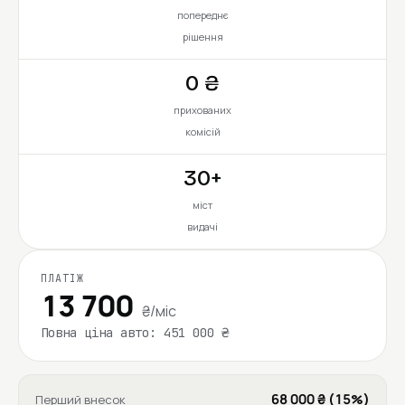
попереднє
рішення
0 ₴
прихованих
комісій
30+
міст
видачі
ПЛАТІЖ
13 700
₴/міс
Повна ціна авто: 451 000 ₴
68 000 ₴ (15%)
Перший внесок