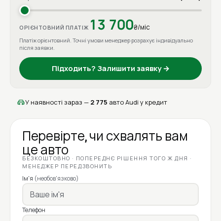
13 700
₴/міс
ОРІЄНТОВНИЙ ПЛАТІЖ
Платіж орієнтовний. Точні умови менеджер розрахує індивідуально
після заявки.
Підходить? Залишити заявку →
У наявності зараз —
2 775
авто Audi у кредит
Перевірте, чи схвалять вам
це авто
БЕЗКОШТОВНО · ПОПЕРЕДНЄ РІШЕННЯ ТОГО Ж ДНЯ ·
МЕНЕДЖЕР ПЕРЕДЗВОНИТЬ
Ім'я
(необов'язково)
Телефон