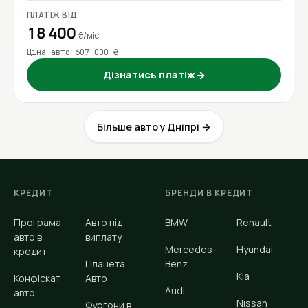
ПЛАТІЖ ВІД
18 400
₴/міс
Ціна авто 607 000 ₴
Дізнатись платіж
→
Більше авто у Дніпрі →
КРЕДИТ
БРЕНДИ В КРЕДИТ
Програма
Авто під
BMW
Renault
авто в
виплату
Mercedes-
Hyundai
кредит
Планета
Benz
Kia
Конфіскат
Авто
Audi
авто
Nissan
Фургони в