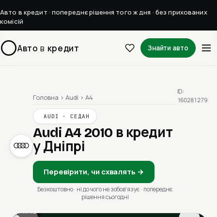
Авто в кредит · попереднє рішення того ж дня · без прихованих
комісій
Авто
в
кредит
Знайти авто
ID:
Головна
›
Audi
›
A4
160281279
AUDI · СЕДАН
Audi A4 2010
в кредит
у Дніпрі
Перевірити, чи схвалять →
Безкоштовно · ні до чого не зобовʼязує · попереднє
рішення сьогодні
1 / 13