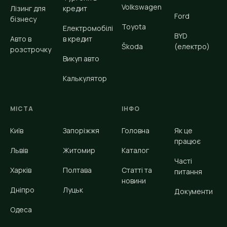
Volkswagen
Лізинг для
кредит
Ford
бізнесу
Toyota
Електромобілі
BYD
Авто в
в кредит
Škoda
(електро)
розстрочку
Викуп авто
Калькулятор
МІСТА
ІНФО
Київ
Запоріжжя
Головна
Як це
працює
Львів
Житомир
Каталог
Часті
Харків
Полтава
Статті та
питання
новини
Дніпро
Луцьк
Документи
Одеса