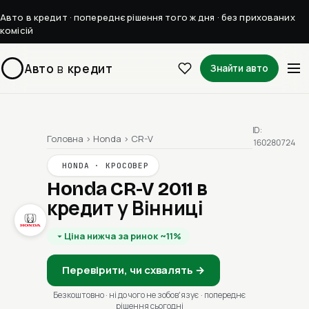
Авто в кредит · попереднє рішення того ж дня · без прихованих
комісій
Авто
в
кредит
Знайти авто
ID:
Головна
›
Honda
›
CR-V
160280724
HONDA · КРОСОВЕР
Honda CR-V 2011
в
кредит у Вінниці
Ціна нижча за ринок ~11%
Перевірити, чи схвалять →
Безкоштовно · ні до чого не зобовʼязує · попереднє
рішення сьогодні