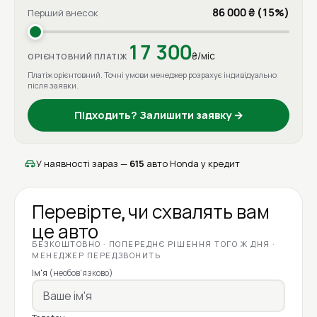
86 000 ₴ (15%)
Перший внесок
17 300
₴/міс
ОРІЄНТОВНИЙ ПЛАТІЖ
Платіж орієнтовний. Точні умови менеджер розрахує індивідуально
після заявки.
Підходить? Залишити заявку →
У наявності зараз —
615
авто Honda у кредит
Перевірте, чи схвалять вам
це авто
БЕЗКОШТОВНО · ПОПЕРЕДНЄ РІШЕННЯ ТОГО Ж ДНЯ ·
МЕНЕДЖЕР ПЕРЕДЗВОНИТЬ
Ім'я
(необов'язково)