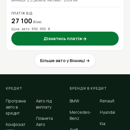
Вінниця
2.0 Дизель
Автомат
260к км
ПЛАТІЖ ВІД
27 100
₴/міс
Ціна авто 896 000 ₴
Дізнатись платіж
→
Більше авто у Вінниці →
КРЕДИТ
БРЕНДИ В КРЕДИТ
Програма
Авто під
BMW
Renault
авто в
виплату
Mercedes-
Hyundai
кредит
Планета
Benz
Kia
Конфіскат
Авто
Audi