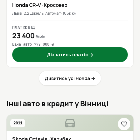
Honda
CR-V
· Кросовер
Львів
2.2 Дизель
Автомат
185к км
ПЛАТІЖ ВІД
23 400
₴/міс
Ціна авто 772 000 ₴
Дізнатись платіж
→
Дивитись усі Honda →
Інші авто в кредит у Вінниці
2011
Skoda
Octavia
· Хетчбек