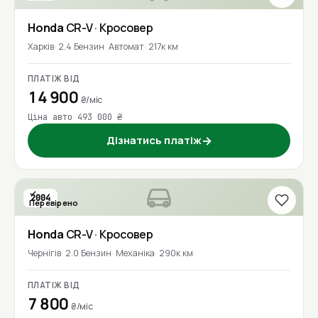
Honda
CR-V
· Кросовер
Харків
2.4 Бензин
Автомат
217к км
ПЛАТІЖ ВІД
14 900
₴/міс
Ціна авто 493 000 ₴
Дізнатись платіж
→
2004
Перевірено
Honda
CR-V
· Кросовер
Чернігів
2.0 Бензин
Механіка
290к км
ПЛАТІЖ ВІД
7 800
₴/міс