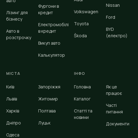
авто
Nissan
Фургони в
Volkswagen
Лізинг для
кредит
Ford
бізнесу
Toyota
Електромобілі
BYD
Авто в
в кредит
Škoda
(електро)
розстрочку
Викуп авто
Калькулятор
МІСТА
ІНФО
Київ
Запоріжжя
Головна
Як це
працює
Львів
Житомир
Каталог
Часті
Харків
Полтава
Статті та
питання
новини
Дніпро
Луцьк
Документи
Одеса