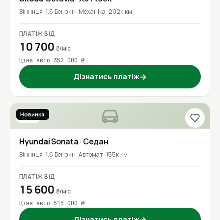
Вінниця
1.6 Бензин
Механіка
202к км
ПЛАТІЖ ВІД
10 700
₴/міс
Ціна авто 352 000 ₴
Дізнатись платіж
→
Новинка
2016
Hyundai
Sonata
· Седан
Вінниця
1.6 Бензин
Автомат
155к км
ПЛАТІЖ ВІД
15 600
₴/міс
Ціна авто 515 000 ₴
Дізнатись платіж
→