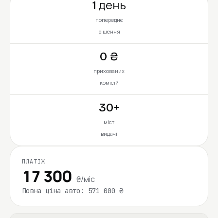
1 день
попереднє
рішення
0 ₴
прихованих
комісій
30+
міст
видачі
ПЛАТІЖ
17 300
₴/міс
Повна ціна авто: 571 000 ₴