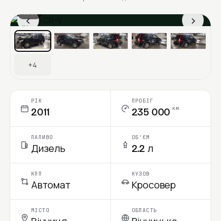
1 / 11
‹
›
Ціна в місяць
+4
РІК
ПРОБІГ
км
2011
235 000
ПАЛИВО
ОБ'ЄМ
Дизель
2.2 л
КПП
КУЗОВ
Автомат
Кросовер
МІСТО
ОБЛАСТЬ