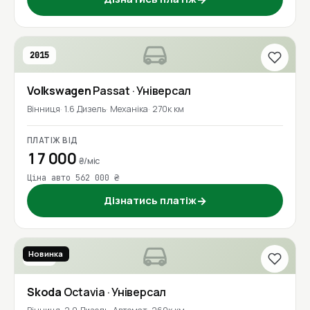
2015
Volkswagen
Passat
· Універсал
Вінниця
1.6 Дизель
Механіка
270к км
ПЛАТІЖ ВІД
17 000
₴/міс
Ціна авто 562 000 ₴
Дізнатись платіж
→
Новинка
2021
Skoda
Octavia
· Універсал