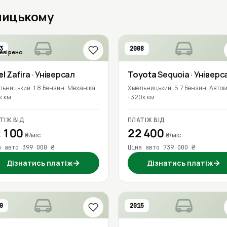
ьницькому
3
2008
евірено
el
Zafira
· Універсал
Toyota
Sequoia
· Універс
льницький
1.8 Бензин
Механіка
Хмельницький
5.7 Бензин
Авто
к км
320к км
ТІЖ ВІД
ПЛАТІЖ ВІД
 100
22 400
₴/міс
₴/міс
а авто 399 000 ₴
Ціна авто 739 000 ₴
→
→
Дізнатись платіж
Дізнатись платіж
0
2015