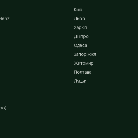
Київ
Benz
Львів
Харків
n
Дніпро
Одеса
Запоріжжя
Житомир
Полтава
Луцьк
ро)