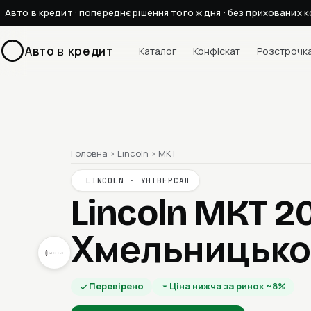
Авто в кредит · попереднє рішення того ж дня · без прихованих к
Авто
в
кредит
Каталог
Конфіскат
Розстрочк
Головна
›
Lincoln
›
MKT
LINCOLN · УНІВЕРСАЛ
Lincoln MKT 2
Хмельницьк
Перевірено
Ціна нижча за ринок ~8%