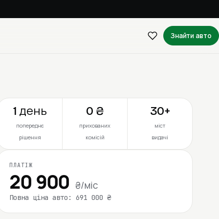
Знайти авто
1 день
0 ₴
30+
попереднє
прихованих
міст
рішення
комісій
видачі
ПЛАТІЖ
20 900
₴/міс
Повна ціна авто: 691 000 ₴