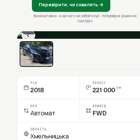
Перевірити, чи схвалять →
Безкоштовно · ні до чого не зобовʼязує · попереднє рішення
сьогодні
1 / 13
‹
Ціна в місяць
РІК
ПРОБІГ
км
2018
221 000
КПП
ПРИВІД
Автомат
FWD
ОБЛАСТЬ
Хмельницька