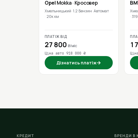
Opel
Mokka
· Кросовер
B
Хмельницький
1.2 Бензин
Автомат
Хме
20к км
319
ПЛАТІЖ ВІД
ПЛА
27 800
17
₴/міс
Ціна авто 918 000 ₴
Цін
→
Дізнатись платіж
КРЕДИТ
БРЕНДИ В 