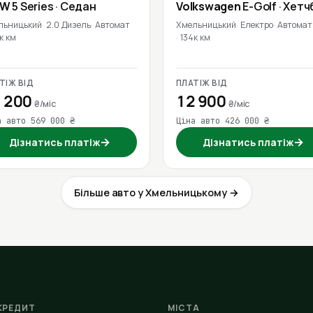
MW
5 Series
· Седан
Volkswagen
E-Golf
· Хетч
льницький
2.0 Дизель
Автомат
Хмельницький
Електро
Автомат
к км
134к км
ТІЖ ВІД
ПЛАТІЖ ВІД
 200
12 900
₴/міс
₴/міс
а авто 569 000 ₴
Ціна авто 426 000 ₴
→
→
Дізнатись платіж
Дізнатись платіж
Більше авто у Хмельницькому →
КРЕДИТ
МІСТА