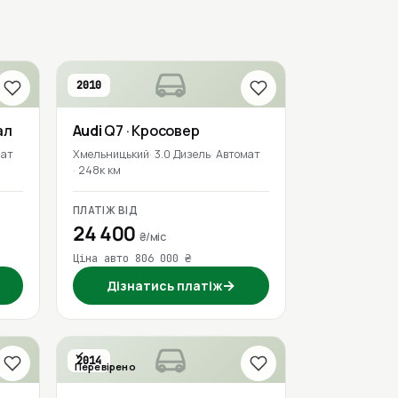
2010
ал
Audi
Q7
· Кросовер
мат
Хмельницький
3.0 Дизель
Автомат
248к км
ПЛАТІЖ ВІД
24 400
₴/міс
Ціна авто 806 000 ₴
→
Дізнатись платіж
2014
Перевірено