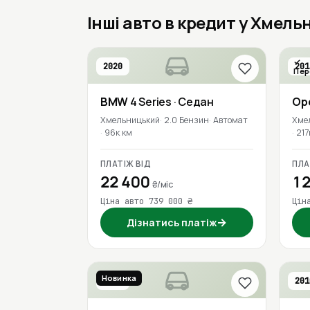
Інші авто в кредит у Хмел
2020
201
Пер
BMW
4 Series
· Седан
Op
Хмельницький
2.0 Бензин
Автомат
Хме
96к км
217
ПЛАТІЖ ВІД
ПЛА
22 400
12
₴/міс
Ціна авто 739 000 ₴
Цін
→
Дізнатись платіж
Новинка
2023
201