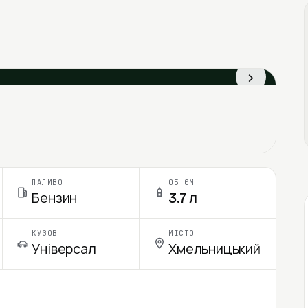
›
ПАЛИВО
ОБ'ЄМ
Бензин
3.7 л
КУЗОВ
МІСТО
Універсал
Хмельницький