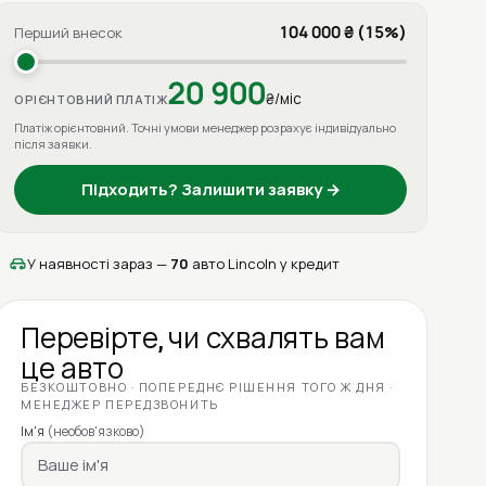
104 000 ₴ (15%)
Перший внесок
20 900
₴/міс
ОРІЄНТОВНИЙ ПЛАТІЖ
Платіж орієнтовний. Точні умови менеджер розрахує індивідуально
після заявки.
Підходить? Залишити заявку →
У наявності зараз —
70
авто Lincoln у кредит
Перевірте, чи схвалять вам
це авто
БЕЗКОШТОВНО · ПОПЕРЕДНЄ РІШЕННЯ ТОГО Ж ДНЯ ·
МЕНЕДЖЕР ПЕРЕДЗВОНИТЬ
Ім'я
(необов'язково)