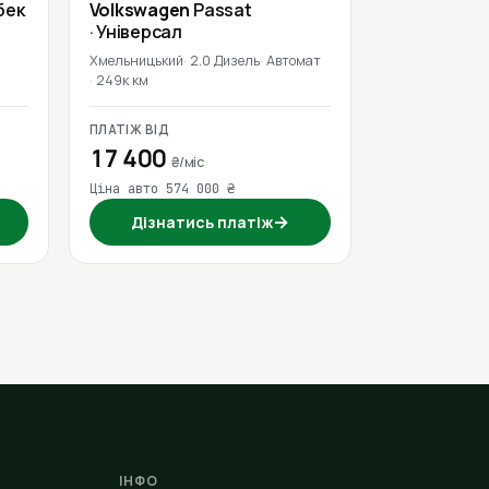
бек
Volkswagen
Passat
· Універсал
Хмельницький
2.0 Дизель
Автомат
249к км
ПЛАТІЖ ВІД
17 400
₴/міс
Ціна авто 574 000 ₴
→
Дізнатись платіж
ІНФО