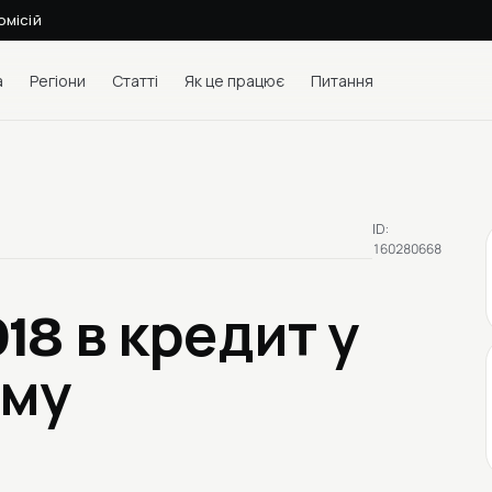
омісій
а
Регіони
Статті
Як це працює
Питання
ID:
160280668
018
в кредит у
ому