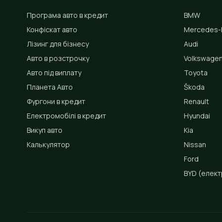
Програма авто в кредит
BMW
Конфіскат авто
Mercedes-
Лізинг для бізнесу
Audi
Авто в розстрочку
Volkswage
Авто під виплату
Toyota
Планета Авто
Škoda
Фургони в кредит
Renault
Електромобілі в кредит
Hyundai
Викуп авто
Kia
Калькулятор
Nissan
Ford
BYD
(елект